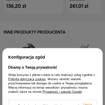
136,20 zł
261,01 zł
INNE PRODUKTY PRODUCENTA
Konfiguracja zgód
Dbamy o Twoją prywatność
Motor na Akumulator
Sklep korzysta z plików cookie w celu realizacji usług zgodnie z
Ścigacz Dla Dzieci XMX609
Polityką dotyczącą cookies
. Możesz określić warunki
MP3 Światła LED Czarny
przechowywania lub dostępu do cookie w Twojej przeglądarce.
Koń Na Biegunach
731,62 zł
Więcej informacji na temat warunków i prywatności można
Jednorożec Dźwięki Rusza
znaleźć także na stronie
Prywatność i warunki Google
.
Pyskiem Ogonem Biały 74
cm
182,84 zł
Zawsze