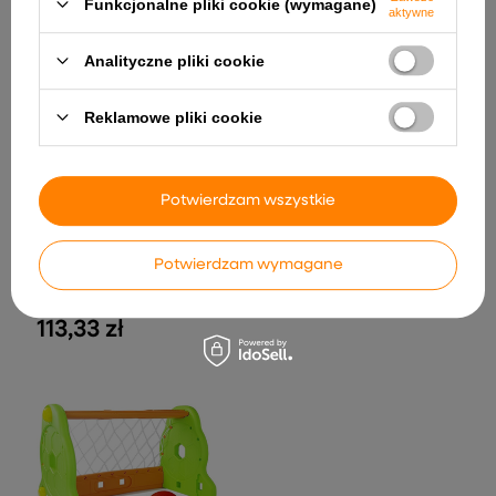
Funkcjonalne pliki cookie (wymagane)
aktywne
Analityczne pliki cookie
Reklamowe pliki cookie
Potwierdzam wszystkie
Auto Na Akumulator
Lamborghini XXL A8803
Niebieskie24V
5 029,99 zł
Potwierdzam wymagane
Helikopter Śmigłowiec
Zdalnie Sterowany RC Syma
S026H-1 Zielony Khaki
113,33 zł