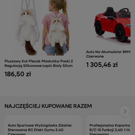
Auto Na Akumulator BMW 
Czerwone
Pluszowy Kot Plecak Maskotka Paski Z
1 305,46 zł
Regulacją Silikonowe Łapki Biały 50cm
186,50 zł
NAJCZĘŚCIEJ KUPOWANE RAZEM
Auto Sportowe Wyścigówka Zdalnie
Profesjonalna Koparka G
Sterowana RC Efekt Dymu 2.4G
R/C 15 Funkcji 2,4G 1:14 Z
Czerwona
Sterowana