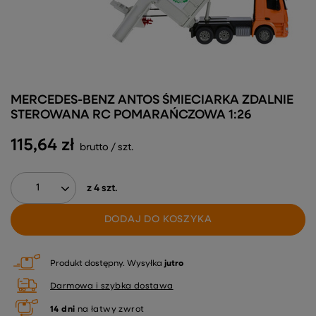
MERCEDES-BENZ ANTOS ŚMIECIARKA ZDALNIE
STEROWANA RC POMARAŃCZOWA 1:26
115,64 zł
brutto
/
szt.
z
4
szt.
DODAJ DO KOSZYKA
Produkt dostępny
Wysyłka
jutro
Darmowa i szybka dostawa
14
dni
na łatwy zwrot