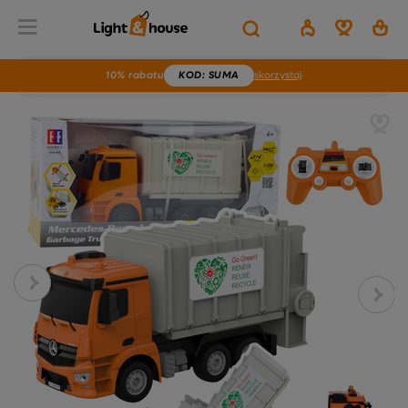
10% rabatu
KOD
: SUMA
skorzystaj