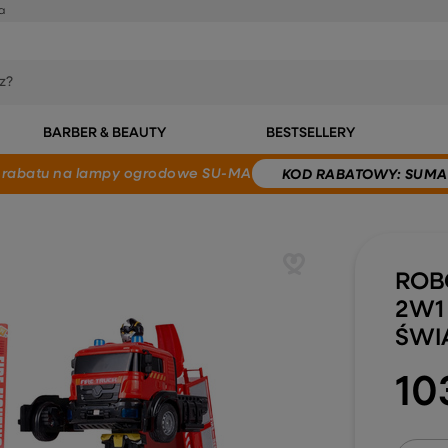
a
BARBER & BEAUTY
BESTSELLERY
 rabatu
na lampy ogrodowe SU-MA
KOD
RABATOWY
: SUMA
ROB
2W1
ŚWI
10