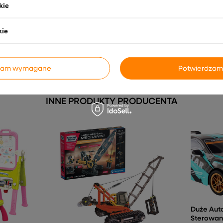
kie
Rower Biegowy ULTRA
Auto na 
Range
Rowerek Lekka Rama
Lamborghi
owany
Magnezowa Niebieski
Światła L
kie
135,28 zł
914,
dzam wymagane
Potwierdzam
INNE PRODUKTY PRODUCENTA
Duże Aut
Sterowan