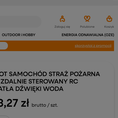
Zaloguj się
Polubione
Koszyk
OUTDOOR i HOBBY
ENERGIA ODNAWIALNA (OZE)
skorzystaj
z promocji
OT SAMOCHÓD STRAŻ POŻARNA
 ZDALNIE STEROWANY RC
ATŁA DŹWIĘKI WODA
3,27 zł
brutto
/
szt.