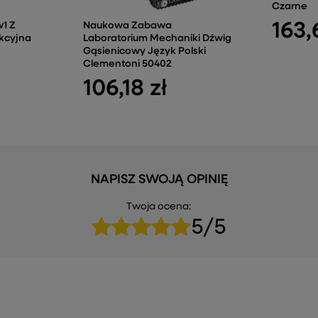
Czarne
163,
w1 Z
Naukowa Zabawa
kcyjna
Laboratorium Mechaniki Dźwig
Gąsienicowy Język Polski
Clementoni 50402
106,18 zł
NAPISZ SWOJĄ OPINIĘ
Twoja ocena:
5/5