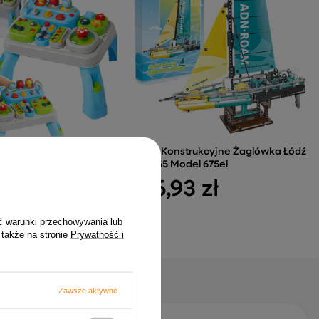
dukacyjny Interaktywny
Klocki Konstrukcyjne Żaglówka Łódź
 Moduły Dźwięki
Type 65 Model 675el
 zł
106,93 zł
ć warunki przechowywania lub
 także na stronie
Prywatność i
Zawsze aktywne