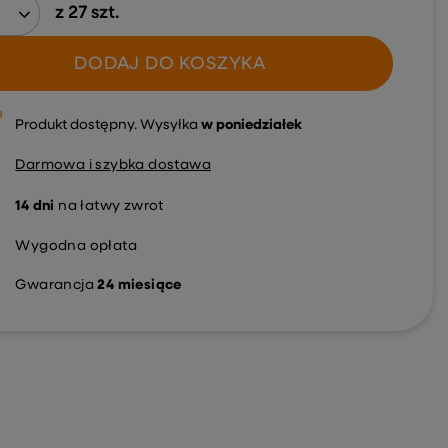
z
27
szt.
DODAJ DO KOSZYKA
Produkt dostępny
Wysyłka
w poniedziałek
Darmowa i szybka dostawa
14
dni
na łatwy zwrot
Wygodna opłata
Gwarancja
24 miesiące