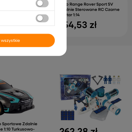
akumulator
Auto Range Rover Sport SV
ni Huracan Pilot
Zdalnie Sterowane RC Czarne
ED MP3 Białe
Rastar 1:14
55 zł
154,53 zł
 wszystkie
o Sportowe Zdalnie
262,28 zł
e 1:10 Turkusowo-