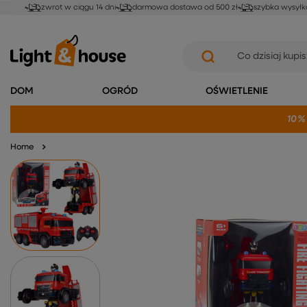
zwrot w ciągu 14 dni
darmowa dostawa od 500 zł
szybka wysyłk
DOM
OGRÓD
OŚWIETLENIE
10%
Home