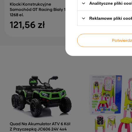
Analityczne pliki coo
Klocki Konstrukcyjne
Samochód GT Racing Biały 1:14
Auto Na Akumulator 
1268 el.
Rover Czarny Lakier
Reklamowe pliki coo
121,56 zł
1 203,61 zł
Potwier
Quad Na Akumulator ATV 6 Kół
Z Przyczepką JC606 24V 4x4