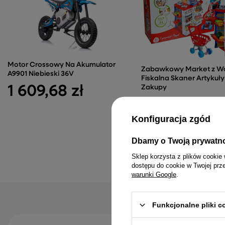
Motor Crossowy Na Akumulator
Zabawkowy Market z W
A9901 Niebieski 36V
Fiskalna Skaner Artykuł
1 609,68 zł
Zakupy
157,23 zł
Konfiguracja zgód
Dbamy o Twoją prywatn
Sklep korzysta z plików cookie 
dostępu do cookie w Twojej prz
warunki Google
.
Funkcjonalne pliki 