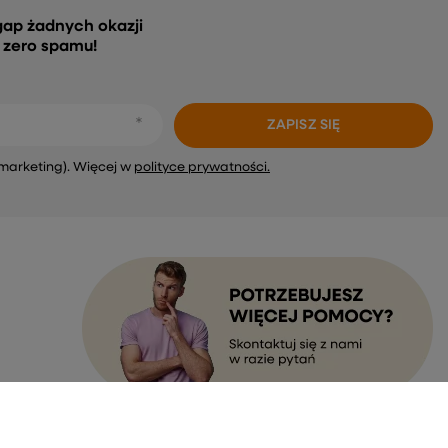
gap żadnych okazji
, zero spamu!
ZAPISZ SIĘ
marketing). Więcej w
polityce prywatności.