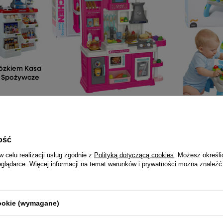
ózkiem Kasa
y Spożywcze
Kuchnia Dla Dzieci Obieg Wody
Stoliczek E
Zmiana Koloru Żywności Para
Dla Malucha
Różowa 64 el.
159,98
223,09 zł
ość
w celu realizacji usług zgodnie z
Polityką dotyczącą cookies
. Możesz określi
eglądarce. Więcej informacji na temat warunków i prywatności można znaleźć
NAJCZĘŚCIEJ KUPOWANE RAZEM
cookie (wymagane)