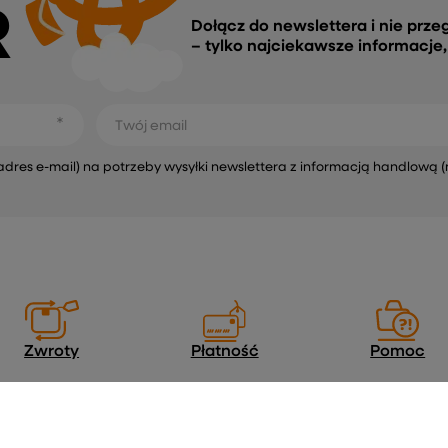
R
Dołącz do newslettera i nie prze
– tylko najciekawsze informacje
Twój email
s e-mail) na potrzeby wysyłki newslettera z informacją handlową (
Zwroty
Płatność
Pomoc