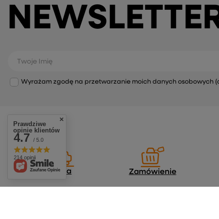
NEWSLETTE
Twoje Imię
Wyrażam zgodę na przetwarzanie moich danych osobowych (adre
Prawdziwe
opinie klientów
4.7
/ 5.0
214 opinii
Dostawa
Zamówienie