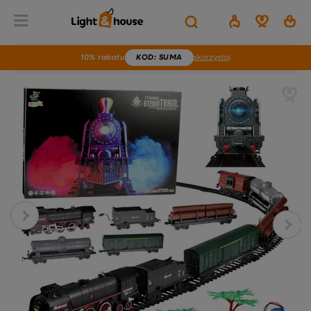
10% rabatu
KOD
: SUMA
skorzystaj