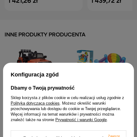
1 421,26 zł
1 439,72 zł
INNE PRODUKTY PRODUCENTA
Konfiguracja zgód
Dbamy o Twoją prywatność
Auto Terenowe Na
339,23 zł
Akumulator Jeep JC666
Sklep korzysta z plików cookie w celu realizacji usług zgodnie z
Światła LED MP3 Pilot
Polityką dotyczącą cookies
. Możesz określić warunki
Pomarańczowy
przechowywania lub dostępu do cookie w Twojej przeglądarce.
1 481,39 zł
Więcej informacji na temat warunków i prywatności można
znaleźć także na stronie
Prywatność i warunki Google
.
Zawsze