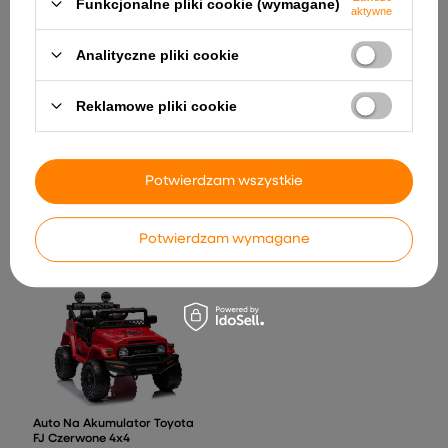
Funkcjonalne pliki cookie (wymagane)
aktywne
Analityczne pliki cookie
Reklamowe pliki cookie
Ciężarówka Wywrotka
Kuchnia Dla Dzieci Obieg
Potwierdzam wszystkie
Huina Zdalnie Sterowana
Wody Zmiana Koloru
RC Żółta 9-CH 1:18
Żywności Para Zielona 64 el.
133,45 zł
223,09 zł
Potwierdzam wymagane
Auto Na Akumulator Toyota
FJ Czerwone 4x4