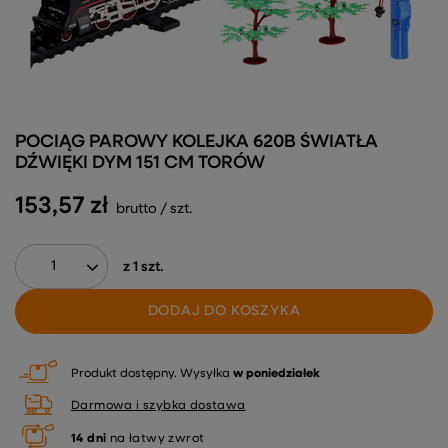
POCIĄG PAROWY KOLEJKA 620B ŚWIATŁA
DŹWIĘKI DYM 151 CM TORÓW
153,57 zł
brutto
/
szt.
z
1
szt.
DODAJ DO KOSZYKA
Produkt dostępny
Wysyłka
w poniedziałek
Darmowa i szybka dostawa
14
dni
na łatwy zwrot