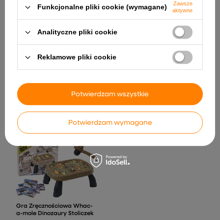
Zawsze
Funkcjonalne pliki cookie (wymagane)
aktywne
Analityczne pliki cookie
Reklamowe pliki cookie
Auto Na Akumulator Jeep
Traktor na Akumulator
BRD-7588 Światła LED MP3
ZP1005 Niebieskie
Potwierdzam wszystkie
Pilot Czerwony 4x4
896,26 zł
823,09 zł
Potwierdzam wymagane
Gra Zręcznościowa Whac-
a-mole Dinozaury Stoliczek