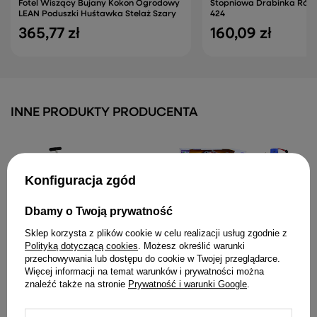
Fotel Wiszący Bujany Kokon Ogrodowy
Stopniowa Drabinka Róż
LEAN Poduszki Huśtawka Stelaż Szary
424
365,77 zł
160,09 zł
INNE PRODUKTY PRODUCENTA
Konfiguracja zgód
Dbamy o Twoją prywatność
Sklep korzysta z plików cookie w celu realizacji usług zgodnie z
Rower Trójkołowy PRO50
Auto Terenowe Zdalnie
Polityką dotyczącą cookies
. Możesz określić warunki
Rowerek Z Rączką Do
Sterowane RC 1:8
przechowywania lub dostępu do cookie w Twojej przeglądarce.
Prowadzenia Różowy
Amortyzatory
Więcej informacji na temat warunków i prywatności można
Pomarańczowy
112,41 zł
znaleźć także na stronie
Prywatność i warunki Google
.
179,18 zł