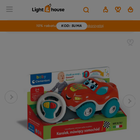
10% rabatu
KOD
: SUMA
skorzystaj