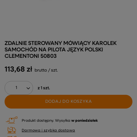
ZDALNIE STEROWANY MÓWIĄCY KAROLEK
SAMOCHÓD NA PILOTA JĘZYK POLSKI
CLEMENTONI 50803
113,68 zł
brutto
/
szt.
z
1
szt.
DODAJ DO KOSZYKA
Produkt dostępny
Wysyłka
w poniedziałek
Darmowa i szybka dostawa