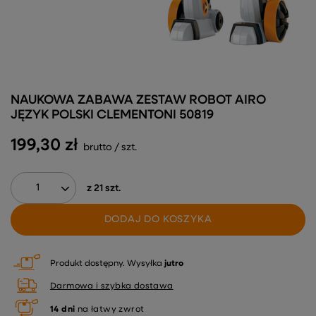
NAUKOWA ZABAWA ZESTAW ROBOT AIRO
JĘZYK POLSKI CLEMENTONI 50819
199,30 zł
brutto
/
szt.
z
21
szt.
DODAJ DO KOSZYKA
Produkt dostępny
Wysyłka
jutro
Darmowa i szybka dostawa
14
dni
na łatwy zwrot