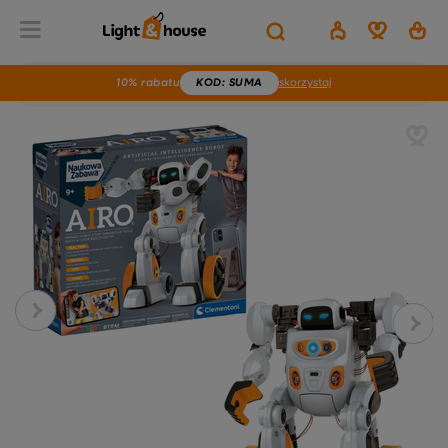
10% rabatu
KOD
: SUMA
skorzystaj