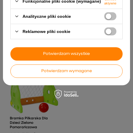
Funkcjonalne pliki cookie (wymagane)
aktywne
Analityczne pliki cookie
Reklamowe pliki cookie
Quad na Akumulator
Ogromna Koparka
XMX607 Czerwony
Ładowarka R/C LED Zdalnie
Sterowana Akumulator
969,43 zł
Potwierdzam wszystkie
172,78 zł
Potwierdzam wymagane
Bramka Piłkarska Dla
Dzieci Zielono
Pomarańczowa