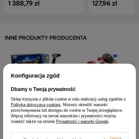
1 388,79 zł
127,96 zł
INNE PRODUKTY PRODUCENTA
Konfiguracja zgód
Dbamy o Twoją prywatność
Motor Na Akumulator
Auto Terenowe Rekin
Sklep korzysta z plików cookie w celu realizacji usług zgodnie z
CH815 Dla Dzieci Czerwony
Zdalnie Sterowany 1:10 2.4G
Światła Led Dźwięki
Polityką dotyczącą cookies
. Możesz określić warunki
Niebieski 15 km/h Para
przechowywania lub dostępu do cookie w Twojej przeglądarce.
Wodna
438,95 zł
Więcej informacji na temat warunków i prywatności można
188,33 zł
znaleźć także na stronie
Prywatność i warunki Google
.
Zawsze