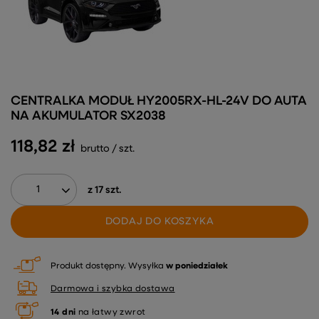
CENTRALKA MODUŁ HY2005RX-HL-24V DO AUTA
NA AKUMULATOR SX2038
118,82 zł
brutto
/
szt.
z
17
szt.
DODAJ DO KOSZYKA
Produkt dostępny
Wysyłka
w poniedziałek
Darmowa i szybka dostawa
14
dni
na łatwy zwrot