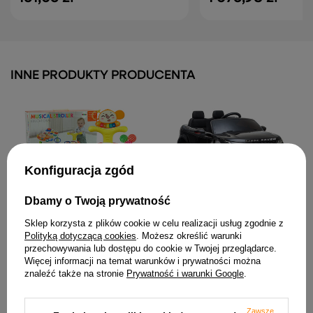
INNE PRODUKTY PRODUCENTA
Konfiguracja zgód
Dbamy o Twoją prywatność
Auto na Akumulator Range
Interaktywny Pchacz
Rover Evoque Pilot LED
Chodzik Stolik 2w1
Czarny
Sklep korzysta z plików cookie w celu realizacji usług zgodnie z
Czerwony
Polityką dotyczącą cookies
. Możesz określić warunki
1 188,94 zł
111,94 zł
przechowywania lub dostępu do cookie w Twojej przeglądarce.
Więcej informacji na temat warunków i prywatności można
znaleźć także na stronie
Prywatność i warunki Google
.
Zawsze