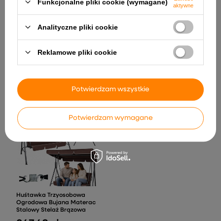
Funkcjonalne pliki cookie (wymagane)
aktywne
Analityczne pliki cookie
Reklamowe pliki cookie
Auto na Akumulator XB-2118
1 220,80 zł
Zielone
1 672,13 zł
Potwierdzam wszystkie
Potwierdzam wymagane
Huśtawka Trzyosobowa
Ogrodowa Bujana Materac
Stalowy Stelaż Brązowa