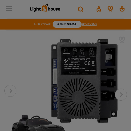
10% rabatu
KOD
: SUMA
skorzystaj