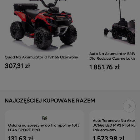
Auto Na Akumulator BMW M
Quad Na Akumulator GTS1155 Czerwony
Dla Rodzica Czarne Lakier
307,31 zł
1 851,76 zł
NAJCZĘŚCIEJ KUPOWANE RAZEM
Auto Terenowe Na Akumul
Osłona na sprężyny do Trampoliny 10ft
JC666 LED MP3 Pilot Róż
LEAN SPORT PRO
Lakierowany
131,63 zł
1 573,98 zł