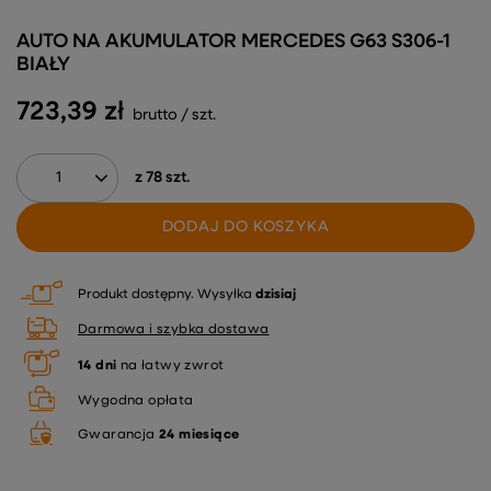
AUTO NA AKUMULATOR MERCEDES G63 S306-1
BIAŁY
723,39 zł
brutto
/
szt.
z
78
szt.
DODAJ DO KOSZYKA
Produkt dostępny
Wysyłka
dzisiaj
Darmowa i szybka dostawa
14
dni
na łatwy zwrot
Wygodna opłata
Gwarancja
24 miesiące