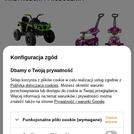
Quad na Akumulator
Jeździk Pchacz MERCEDES
Konfiguracja zgód
BDM0906 Pompowane Koła
SLS AMG Auto Dla Dziecka
Światła LED MP3 Czarny
Fioletowy Dźwięki
920,04 zł
Dbamy o Twoją prywatność
157,31 zł
Sklep korzysta z plików cookie w celu realizacji usług zgodnie z
Polityką dotyczącą cookies
. Możesz określić warunki
przechowywania lub dostępu do cookie w Twojej przeglądarce.
Więcej informacji na temat warunków i prywatności można
znaleźć także na stronie
Prywatność i warunki Google
.
Zawsze
Funkcjonalne pliki cookie (wymagane)
aktywne
Quad Na Akumulator XH116
Pojazd Na Akumulator Land