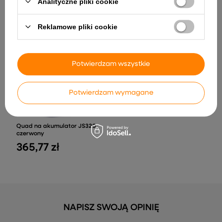
Analityczne pliki cookie
Pojzad Dla Dzieci Światło
Rover Discovery DLS-K06
LED Żółty
Czerwony
235,09 zł
731,62 zł
Reklamowe pliki cookie
Potwierdzam wszystkie
Potwierdzam wymagane
Quad na akumulator JS320
czerwony
365,77 zł
NAPISZ SWOJĄ OPINIĘ