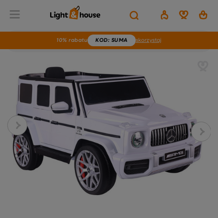
10% rabatu
KOD
: SUMA
skorzystaj