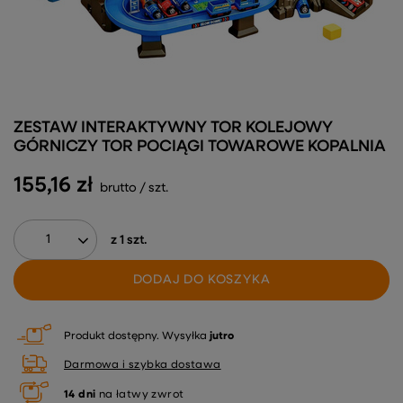
ZESTAW INTERAKTYWNY TOR KOLEJOWY
GÓRNICZY TOR POCIĄGI TOWAROWE KOPALNIA
155,16 zł
brutto
/
szt.
z
1
szt.
DODAJ DO KOSZYKA
Produkt dostępny
Wysyłka
jutro
Darmowa i szybka dostawa
14
dni
na łatwy zwrot