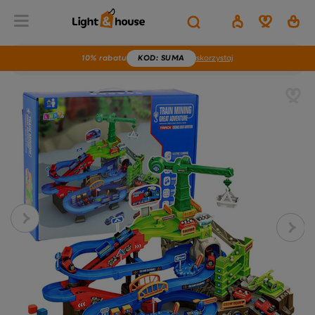
10% rabatu
KOD
: SUMA
skorzystaj