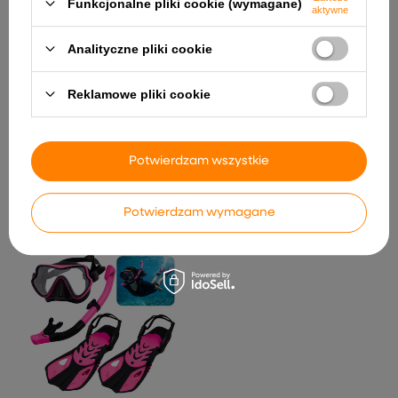
Funkcjonalne pliki cookie (wymagane)
aktywne
Analityczne pliki cookie
Reklamowe pliki cookie
Samochód na akumulator
Mercedes G500 czerwony
877,98 zł
Ciągnik Siodłowy Scania
Zdalnie Sterowany RC
Potwierdzam wszystkie
Huina 1501 Czerwony 1:18
381,32 zł
Potwierdzam wymagane