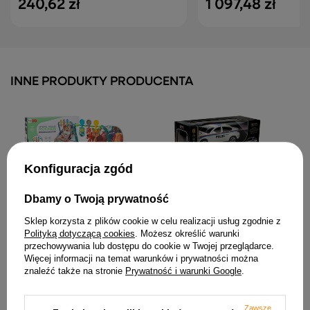
240,62 zł
1 097,48 zł
INNE PRODUKTY PRODUCENTA
Konfiguracja zgód
Dbamy o Twoją prywatność
Auto Zdalnie Sterowane
Bujaczek Krzesełko
Policja Coupe R/C
Leżaczek 2w1 Wibracja
Sklep korzysta z plików cookie w celu realizacji usług zgodnie z
Dźwięk Lisek
114,24 zł
Polityką dotyczącą cookies
. Możesz określić warunki
133,24 zł
przechowywania lub dostępu do cookie w Twojej przeglądarce.
Więcej informacji na temat warunków i prywatności można
znaleźć także na stronie
Prywatność i warunki Google
.
Zawsze