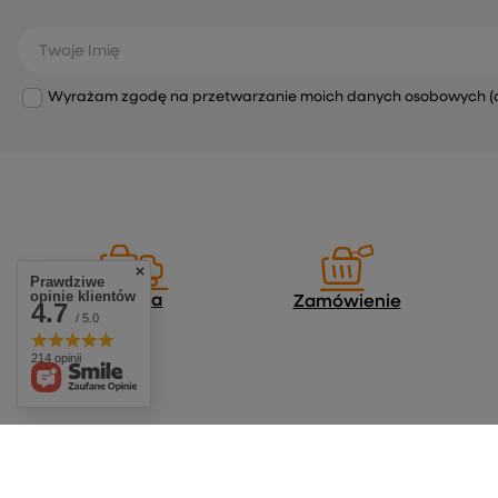
Twoje Imię
Wyrażam zgodę na przetwarzanie moich danych osobowych (adre
Prawdziwe
opinie klientów
Dostawa
Zamówienie
4.7
/ 5.0
214 opinii
Zamówienia
Konto
Status zamówienia
Zarejestruj się