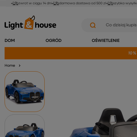
zwrot w ciągu 14 dni
darmowa dostawa od 500 zł
szybka wysyłk
DOM
OGRÓD
OŚWIETLENIE
10%
Home