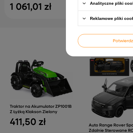
Analityczne pliki coo
1 061,01 zł
1 006,01 zł
Reklamowe pliki coo
Potwier
Traktor na Akumulator ZP1001B
Z Łyżką Klakson Zielony
411,50 zł
Auto Range Rover Spo
Zdalnie Sterowane R