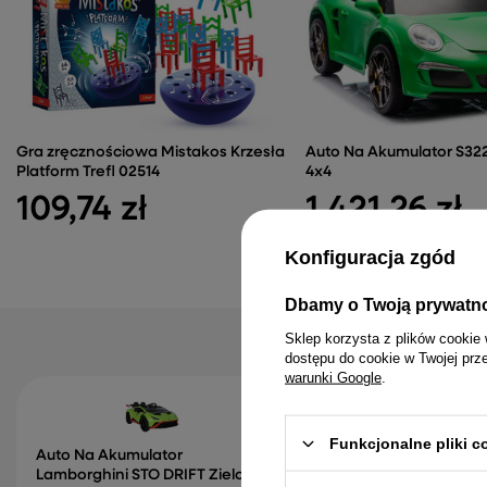
Gra zręcznościowa Mistakos Krzesła
Auto Na Akumulator S322
Platform Trefl 02514
4x4
109,74 zł
1 421,26 zł
Konfiguracja zgód
Dbamy o Twoją prywatn
Sklep korzysta z plików cookie 
dostępu do cookie w Twojej prz
warunki Google
.
Funkcjonalne pliki 
Auto Na Akumulator
Pojazd Na Akumulator
Lamborghini STO DRIFT Zielone
Czerwony Lakierowan