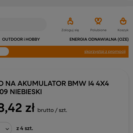
Zaloguj się
Polubione
Koszyk
OUTDOOR i HOBBY
ENERGIA ODNAWIALNA (OZE)
skorzystaj
z promocji
O NA AKUMULATOR BMW I4 4X4
09 NIEBIESKI
8,42 zł
brutto
/
szt.
z
4
szt.