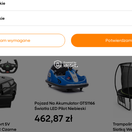
kie
120,27 zł
246,
kie
dzam wymagane
Potwierdzam
INNE PRODUKTY PRODUCENTA
Pojazd Na Akumulator GTS1166
Światła LED Pilot Niebieski
462,87 zł
rt SV
Trampoli
C Czarne
Siatką W