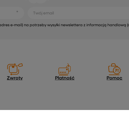
Twój email
s e-mail) na potrzeby wysyłki newslettera z informacją handlową (
Zwroty
Płatność
Pomoc
Regulaminy
Informacje o sklepie