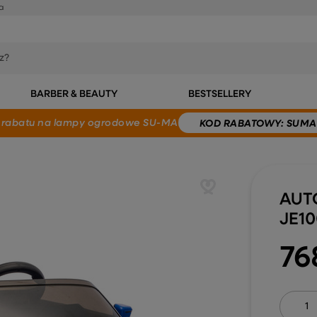
a
BARBER & BEAUTY
BESTSELLERY
 rabatu
na lampy ogrodowe SU-MA
KOD
RABATOWY
: SUMA
AUT
JE10
76