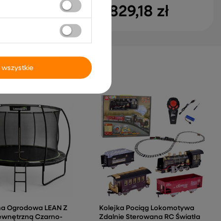
87 zł
1 829,18 zł
 wszystkie
na Ogrodowa LEAN Z
Kolejka Pociąg Lokomotywa
ewnętrzną Czarno-
Zdalnie Sterowana RC Światła