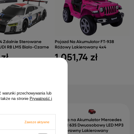
24 Zdalnie Sterowane
Pojazd Na Akumulator FT-938
DI R8 LMS Biało-Czarne
Różowy Lakierowany 4x4
 zł
1 051,74 zł
ć warunki przechowywania lub
 także na stronie
Prywatność i
mingowy LEAN
 Biurowy Z
Auto na Akumulator Mercedes
Zawsze aktywne
em Poduszki Czarno-
GLC 63S Dwuosobowy LED MP3
Czerowny Lakierowany