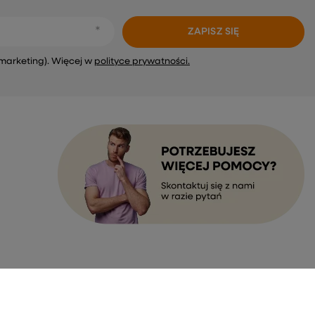
ZAPISZ SIĘ
marketing). Więcej w
polityce prywatności.