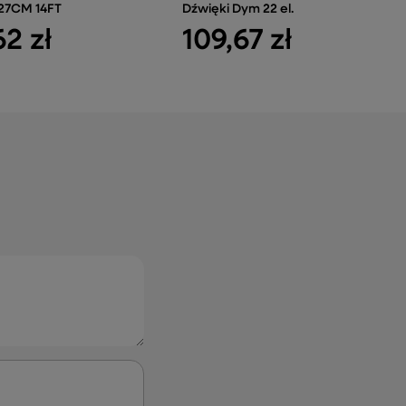
427CM 14FT
Dźwięki Dym 22 el.
62 zł
109,67 zł