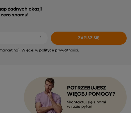
gap żadnych okazji
, zero spamu!
ZAPISZ SIĘ
marketing). Więcej w
polityce prywatności.