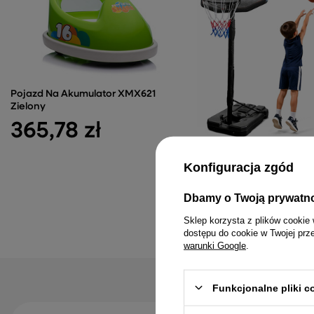
Pojazd Na Akumulator XMX621
Zielony
365,78 zł
Kosz do Koszykówki Mob
Konfiguracja zgód
Regulowany Stojak 190
003A
320,04 zł
Dbamy o Twoją prywatn
Sklep korzysta z plików cookie 
dostępu do cookie w Twojej prz
warunki Google
.
Funkcjonalne pliki 