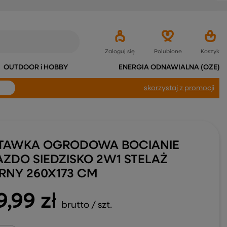
Zaloguj się
Polubione
Koszyk
OUTDOOR i HOBBY
ENERGIA ODNAWIALNA (OZE)
skorzystaj
z promocji
TAWKA OGRODOWA BOCIANIE
AZDO SIEDZISKO 2W1 STELAŻ
RNY 260X173 CM
9,99 zł
brutto
/
szt.