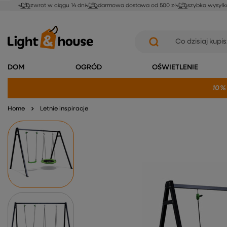
zwrot w ciągu 14 dni
darmowa dostawa od 500 zł
szybka wysyłk
DOM
OGRÓD
OŚWIETLENIE
10%
Home
Letnie inspiracje