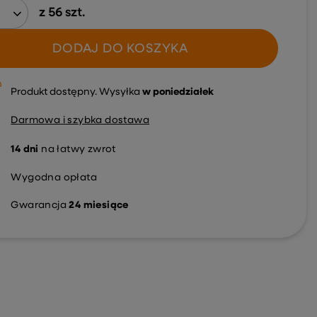
z
56
szt.
DODAJ DO KOSZYKA
Produkt dostępny
Wysyłka
w poniedziałek
Darmowa i szybka dostawa
14
dni
na łatwy zwrot
Wygodna opłata
Gwarancja
24 miesiące