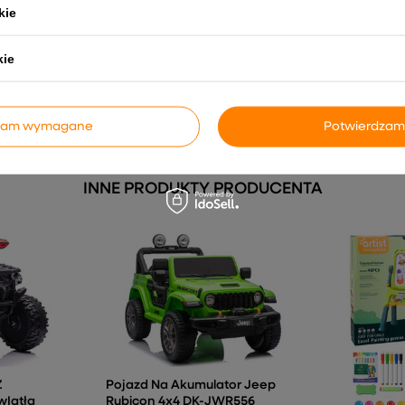
kie
ie
Keyboard MQ-6110 Mikrofon
 20el.
Organki 61 Klawiszy
kie
118,42 zł
103,
dzam wymagane
Potwierdzam
INNE PRODUKTY PRODUCENTA
Z
Pojazd Na Akumulator Jeep
wIatła
Rubicon 4x4 DK-JWR556