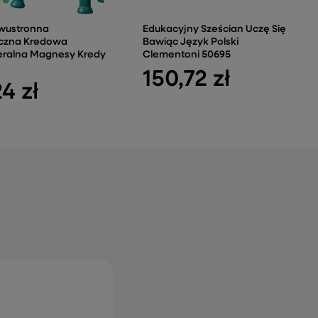
Dwustronna
Edukacyjny Sześcian Uczę Się
czna Kredowa
Bawiąc Język Polski
eralna Magnesy Kredy
Clementoni 50695
150,72 zł
24 zł