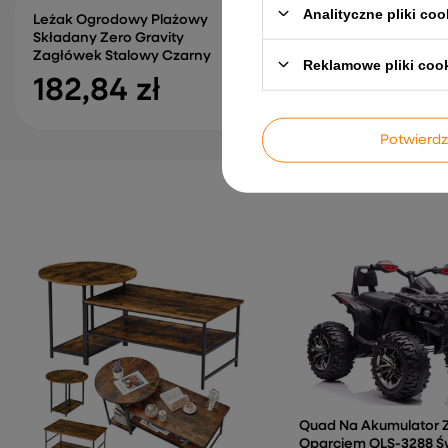
Analityczne pliki coo
Leżak Ogrodowy Plażowy
Zestaw Duże Klocki
Składany Zero Gravity
Konstrukcyjne W Torb
Zagłówek Stalowy Czarny
Kolorowe 28,5x9x9 cm
Reklamowe pliki coo
182,84 zł
106,01 zł
Potwier
Quad Na Akumulator 
Oparciem QLS-3288 Ś