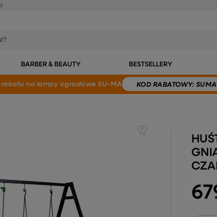
a
BARBER & BEAUTY
BESTSELLERY
 rabatu
na lampy ogrodowe SU-MA
KOD
RABATOWY
: SUMA
HUŚ
GNI
CZA
67