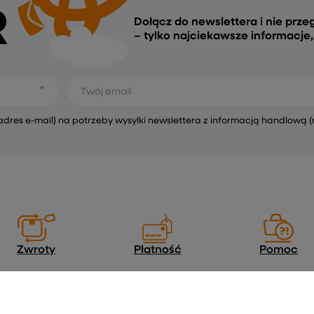
R
Dołącz do newslettera i nie prze
– tylko najciekawsze informacje
Twój email
s e-mail) na potrzeby wysyłki newslettera z informacją handlową (
Zwroty
Płatność
Pomoc