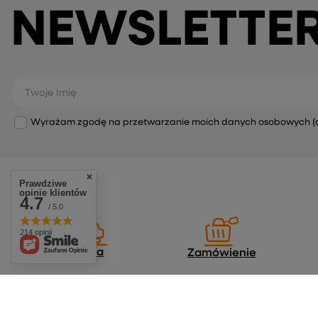
NEWSLETTE
Twoje Imię
Wyrażam zgodę na przetwarzanie moich danych osobowych (adre
Prawdziwe
opinie klientów
4.7
/ 5.0
214 opinii
Dostawa
Zamówienie