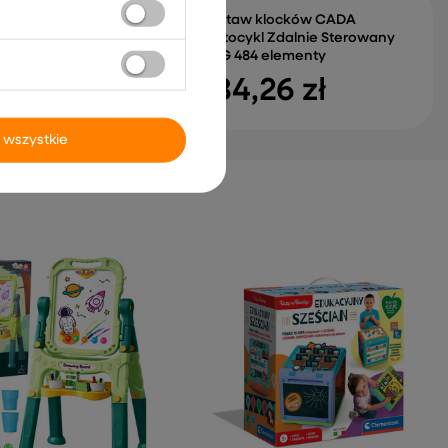
Zestaw klocków CADA
Motocykl Zdalnie Sterowany
2.4G 484 elementy
39 zł
184,26 zł
 wszystkie