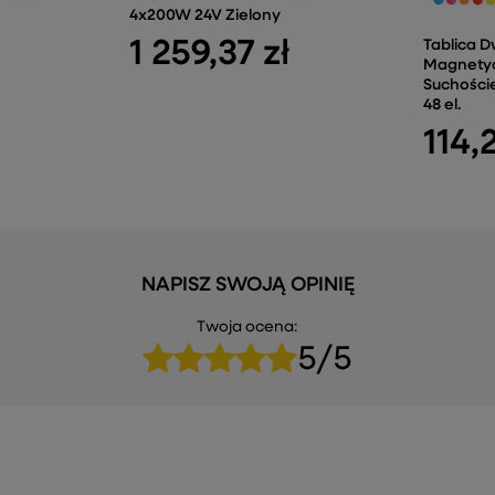
4x200W 24V Zielony
1 259,37 zł
Tablica 
Magnety
Suchości
48 el.
114,
NAPISZ SWOJĄ OPINIĘ
Twoja ocena:
5/5