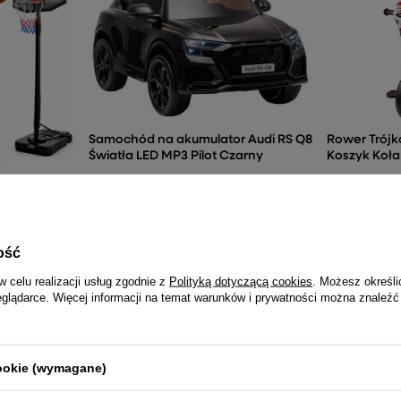
Samochód na akumulator Audi RS Q8
Rower Trój
Światła LED MP3 Pilot Czarny
Koszyk Koła
833,24 zł
172,78
ilny
-250cM CDB-
ość
w celu realizacji usług zgodnie z
Polityką dotyczącą cookies
. Możesz określi
eglądarce. Więcej informacji na temat warunków i prywatności można znaleźć
NAJCZĘŚCIEJ KUPOWANE RAZEM
cookie (wymagane)