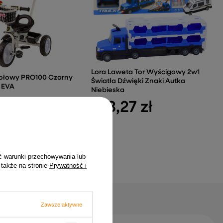
Lora Laweta Tor Wyścigowy 2w1
kołowy PRO100 Czarny
Światła Dźwięki Znaki Autka
 EVA
Niebieska
 zł
103,27 zł
ć warunki przechowywania lub
 także na stronie
Prywatność i
Zawsze aktywne