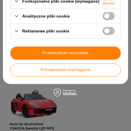
Funkcjonalne pliki cookie (wymagane)
aktywne
Analityczne pliki cookie
Reklamowe pliki cookie
Leżak Ogrodowy Plażowy
Wąż Pneumatyczny Zwijany
Potwierdzam wszystkie
Składany Zero Gravity
Na Bębnie Automatyczny 24
Zagłówek Stalowy Czarny
Bar 8x12mm 20m
182,84 zł
211,20 zł
Potwierdzam wymagane
Auto na akumulator
YSA021A Światła LED MP3