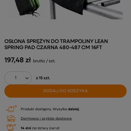
OSŁONA SPRĘŻYN DO TRAMPOLINY LEAN
SPRING PAD CZARNA 480-487 CM 16FT
197,48 zł
brutto
/
szt.
z
15
szt.
DODAJ DO KOSZYKA
Produkt dostępny
Wysyłka
dzisiaj
Darmowa i szybka dostawa
14
dni
na łatwy zwrot