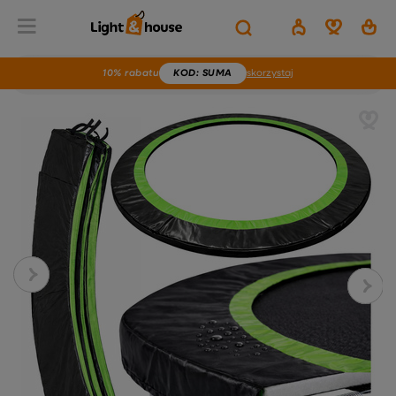
10% rabatu
KOD
: SUMA
skorzystaj