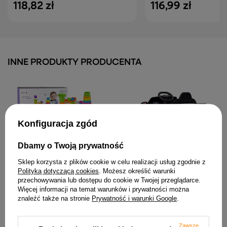
118,82 zł
116,99 zł
INNE PRODUKTY PRODUCENTA
Konfiguracja zgód
Dbamy o Twoją prywatność
Pojazd Na Akumulator Audi
Interaktywny Stolik
Sklep korzysta z plików cookie w celu realizacji usług zgodnie z
A5L HL788 Biały
Edukacyjny Sorter
Polityką dotyczącą cookies
. Możesz określić warunki
Zjeżdżalnia Piłeczek Różowy
699,99 zł
przechowywania lub dostępu do cookie w Twojej przeglądarce.
133,45 zł
Więcej informacji na temat warunków i prywatności można
znaleźć także na stronie
Prywatność i warunki Google
.
Zawsze