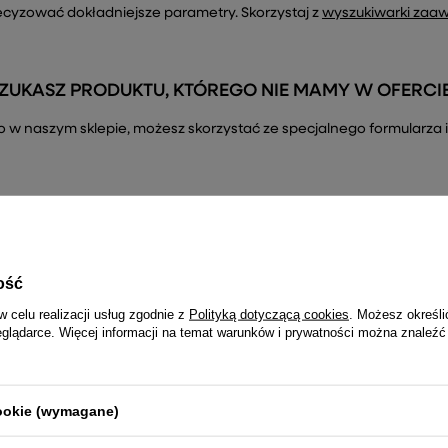
ecyzować dokładniejsze parametry. Skorzystaj z
wyszukiwarki zaa
ZUKASZ PRODUKTU, KTÓREGO NIE MAMY W OFERCI
ć go w naszym sklepie, możesz skorzystać ze specjalnego formularz
ość
R
Dołącz do newslettera i nie prze
w celu realizacji usług zgodnie z
Polityką dotyczącą cookies
. Możesz określi
– tylko najciekawsze informacje
eglądarce. Więcej informacji na temat warunków i prywatności można znaleźć
cookie (wymagane)
Twój email