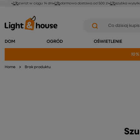
zwrot w ciągu 14 dni
darmowa dostawa od 500 zł
szybka wysyłk
DOM
OGRÓD
OŚWIETLENIE
10%
Home
Brak produktu
Szu