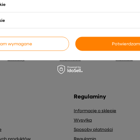
s e-mail) na potrzeby wysyłki newslettera z informacją handlową (
kie
kie
dzam wymagane
Potwierdzam
Zwroty
Płatność
Pomoc
Regulaminy
Informacje o sklepie
Wysyłka
e
Sposoby płatności
nych produktów
Regulamin