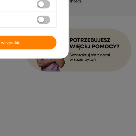
marketing). Więcej w
polityce prywatności.
 wszystkie