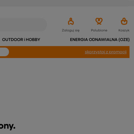
Zaloguj się
Polubione
Koszyk
OUTDOOR i HOBBY
ENERGIA ODNAWIALNA (OZE)
skorzystaj
z promocji
ony.