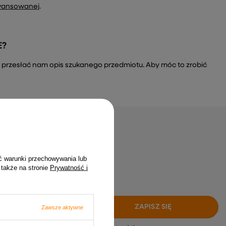
wansowanej
.
E?
a i przesłać nam opis szukanego przedmiotu. Aby móc to zrobić
gap żadnych okazji
ć warunki przechowywania lub
, zero spamu!
 także na stronie
Prywatność i
ZAPISZ SIĘ
Zawsze aktywne