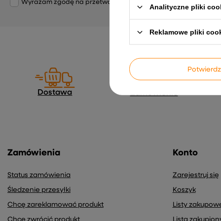
Wyrażam zgodę na przetwarzanie moich danych osobowych (adre
Analityczne pliki coo
Reklamowe pliki coo
Potwier
Dostawa
Zamówienie
Zamówienia
Konto
Status zamówienia
Zarejestruj się
Śledzenie przesyłki
Koszyk
Chcę zareklamować produkt
Listy zakupow
Chcę zwrócić produkt
Lista zakupio