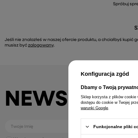
Spróbuj spr
S
Jeśli nie znalazłeś w naszej ofercie produktu, a chciałbyś kupi
musisz być
zalogowany
.
Konfiguracja zgód
Dbamy o Twoją prywatn
NEWSLETTE
Sklep korzysta z plików cookie 
dostępu do cookie w Twojej prz
warunki Google
.
Funkcjonalne pliki 
Twoje Imię