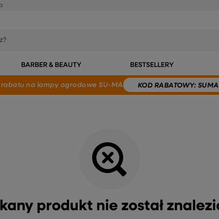
a
BARBER & BEAUTY
BESTSELLERY
 rabatu
na lampy ogrodowe SU-MA
KOD
RABATOWY
: SUMA
kany produkt nie został znalezi