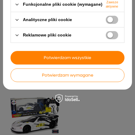
Zawsze
Funkcjonalne pliki cookie (wymagane)
aktywne
Analityczne pliki cookie
Reklamowe pliki cookie
Potwierdzam wszystkie
Sanki Drewniane Z
Bujaczek Leżak Dla
Oparciem i Pchaczem Duże
Maluszka + Pałąk Ze
Zwierzakami
237,72 zł
Potwierdzam wymagane
208,45 zł