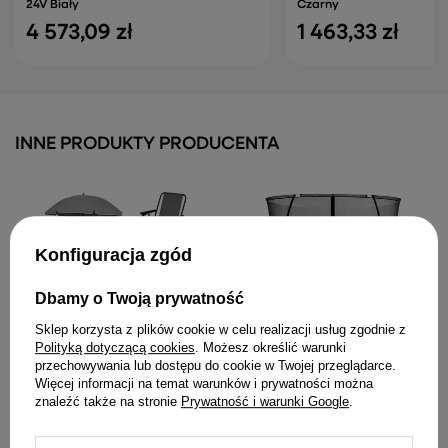
24V Biały
Czarny
4 573,09 zł
1 463,33 zł
INNE PRODUKTY PRODUCENTA
Konfiguracja zgód
Dbamy o Twoją prywatność
Sklep korzysta z plików cookie w celu realizacji usług zgodnie z
Polityką dotyczącą cookies
. Możesz określić warunki
przechowywania lub dostępu do cookie w Twojej przeglądarce.
Zestaw Meble Ogrodowe
Siatka Wewnętrzna do
Więcej informacji na temat warunków i prywatności można
Stół Krzesła Metalowe
Trampoliny Sport Max 16ft
znaleźć także na stronie
Prywatność i warunki Google
.
Parasol Na Balkon Taras
Różowa
Ogród
222,13 zł
526,74 zł