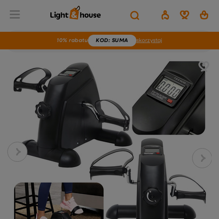
10% rabatu
KOD
: SUMA
skorzystaj