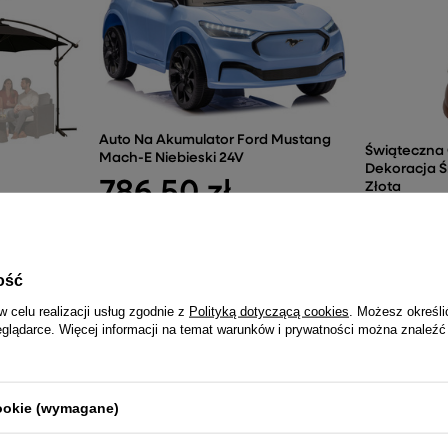
Auto Na Akumulator Ford Mustang
Świąteczna
Mach-E Niebieski 24V
Dekoracja Ś
786,50 zł
Złota
203,6
ny Z
x 250cm
ość
w celu realizacji usług zgodnie z
Polityką dotyczącą cookies
. Możesz określi
eglądarce. Więcej informacji na temat warunków i prywatności można znaleźć
NAJCZĘŚCIEJ KUPOWANE RAZEM
cookie (wymagane)