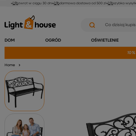
zwrot w ciągu 30 dni
darmowa dostawa od 500 zł
szybka wysył
DOM
OGRÓD
OŚWIETLENIE
10%
Home