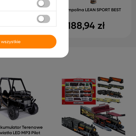
enowe Na Akumulator
66 LED MP3 Pilot
Trampolina LEAN SPORT BEST
akierowany
12ft
3,98 zł
1 188,94 zł
 wszystkie
Akumulator Terenowe
wiatła LED MP3 Pilot