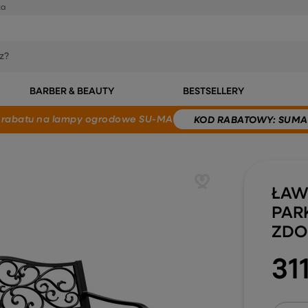
ka
BARBER & BEAUTY
BESTSELLERY
 rabatu
na lampy ogrodowe SU-MA
KOD
RABATOWY
: SUMA
ŁAW
PAR
ZDO
311