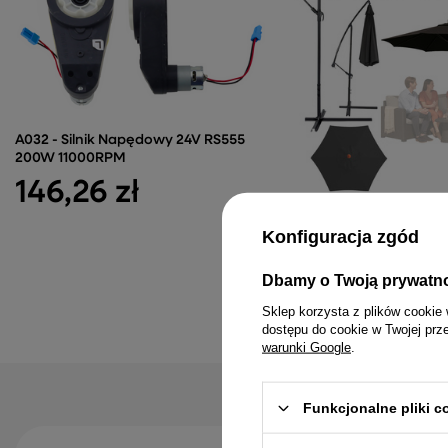
A032 - Silnik Napędowy 24V RS555
200W 11000RPM
146,26 zł
Parasol Ogrodowy Bocz
Regulacją Pochyłu 350 
Konfiguracja zgód
Antracyt
250,52 zł
Dbamy o Twoją prywatn
Sklep korzysta z plików cookie 
dostępu do cookie w Twojej prz
warunki Google
.
Funkcjonalne pliki 