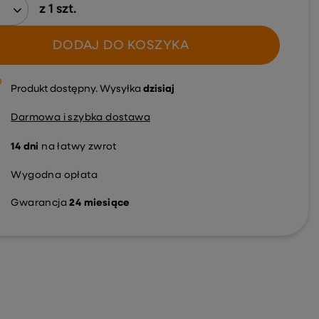
z
1
szt.
DODAJ DO KOSZYKA
Produkt dostępny
Wysyłka
dzisiaj
Darmowa i szybka dostawa
14
dni
na łatwy zwrot
Wygodna opłata
Gwarancja
24 miesiące