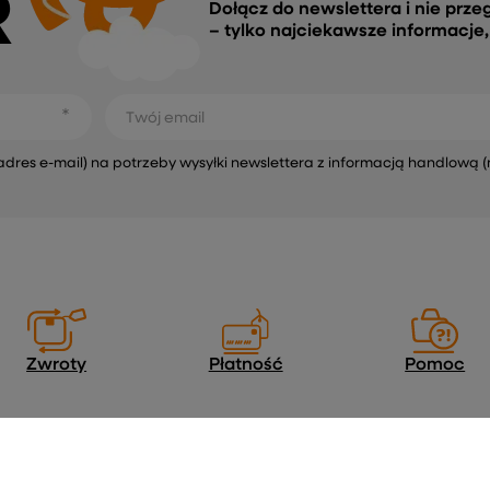
R
Dołącz do newslettera i nie prze
– tylko najciekawsze informacje
Twój email
s e-mail) na potrzeby wysyłki newslettera z informacją handlową (
Zwroty
Płatność
Pomoc