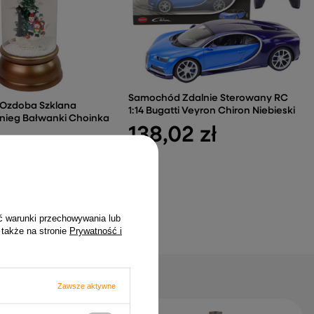
Samochód Zdalnie Sterowany RC
 Ozdoba Szklana
1:14 Bugatti Veyron Chiron Niebieski
nieg Bałwanki Choinka
138,02 zł
1 zł
ć warunki przechowywania lub
 także na stronie
Prywatność i
Zawsze aktywne