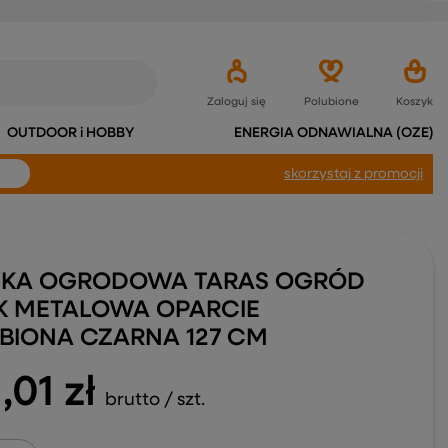
Zaloguj się
Polubione
Koszyk
OUTDOOR i HOBBY
ENERGIA ODNAWIALNA (OZE)
skorzystaj
z promocji
KA OGRODOWA TARAS OGRÓD
K METALOWA OPARCIE
BIONA CZARNA 127 CM
,01 zł
brutto
/
szt.