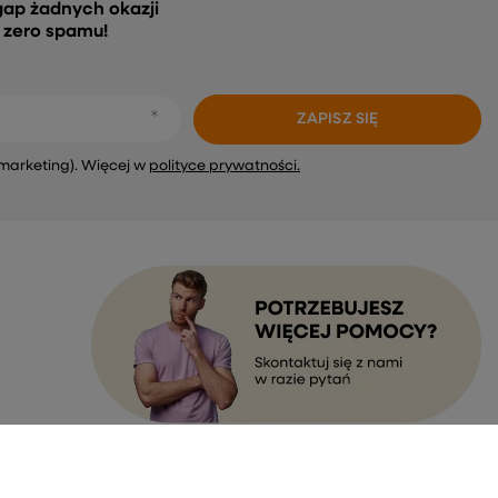
gap żadnych okazji
, zero spamu!
ZAPISZ SIĘ
marketing). Więcej w
polityce prywatności.