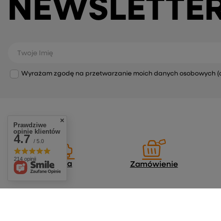
NEWSLETTE
Twoje Imię
Wyrażam zgodę na przetwarzanie moich danych osobowych (adre
Prawdziwe
opinie klientów
4.7
/ 5.0
214 opinii
Dostawa
Zamówienie