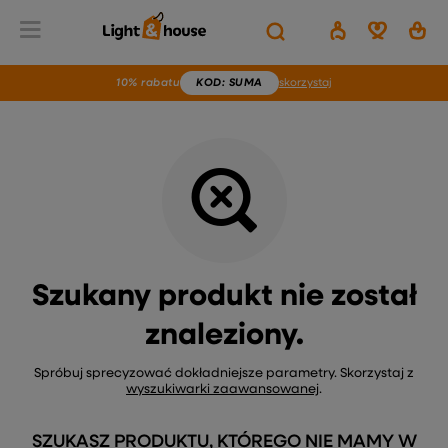
Wstecz
Home
Brak produktu
10% rabatu
KOD
: SUMA
skorzystaj
Szukany produkt nie został
znaleziony.
Spróbuj sprecyzować dokładniejsze parametry. Skorzystaj z
wyszukiwarki zaawansowanej
.
SZUKASZ PRODUKTU, KTÓREGO NIE MAMY W