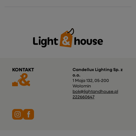
KONTAKT
Candellux Lighting Sp. z
o.o.
1 Maja 132
,
05-200
Wołomin
bok@lightandhouse.pl
222660647