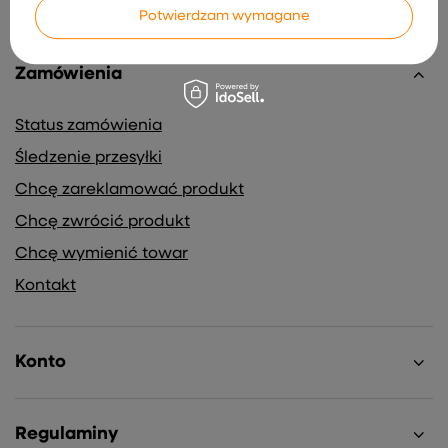
Potwierdzam wymagane
Zamówienia
Status zamówienia
Śledzenie przesyłki
Chcę zareklamować produkt
Chcę zwrócić produkt
Chcę wymienić towar
Kontakt
Konto
Regulaminy