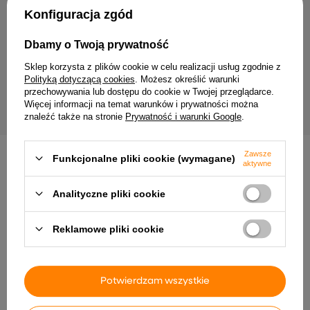
Twój email
Konfiguracja zgód
Wyrażam zgodę na przetwarzanie moich danych
Dbamy o Twoją prywatność
osobowych (adres e-mail) na potrzeby wysyłki
newslettera z informacją handlową (marketing). Więcej
Sklep korzysta z plików cookie w celu realizacji usług zgodnie z
w
polityce prywatności.
Polityką dotyczącą cookies
. Możesz określić warunki
przechowywania lub dostępu do cookie w Twojej przeglądarce.
ZAPISZ SIĘ
Więcej informacji na temat warunków i prywatności można
znaleźć także na stronie
Prywatność i warunki Google
.
Zawsze
Funkcjonalne pliki cookie (wymagane)
aktywne
Analityczne pliki cookie
Dostawa
Zamówienie
Zwroty
Płatność
Pomoc
Reklamowe pliki cookie
Potwierdzam wszystkie