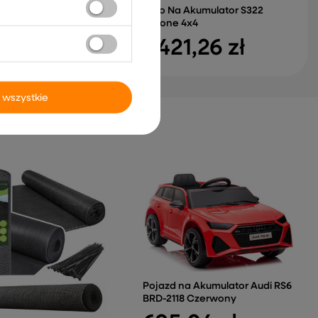
Akumulator HL568
Auto Na Akumulator S322
Zielone 4x4
50 zł
1 421,26 zł
 wszystkie
Pojazd na Akumulator Audi RS6
BRD-2118 Czerwony