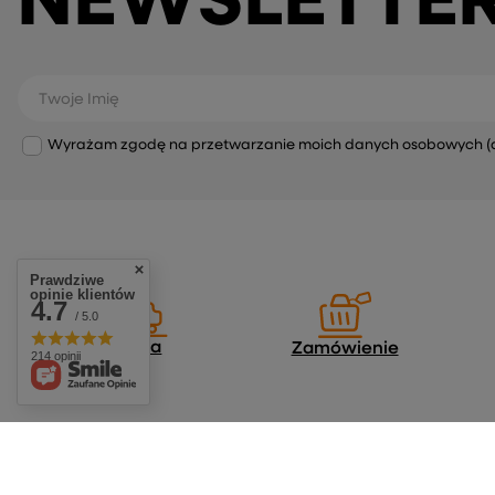
NEWSLETTE
Twoje Imię
Wyrażam zgodę na przetwarzanie moich danych osobowych (adre
Prawdziwe
opinie klientów
4.7
/ 5.0
Dostawa
Zamówienie
214 opinii
Zamówienia
Konto