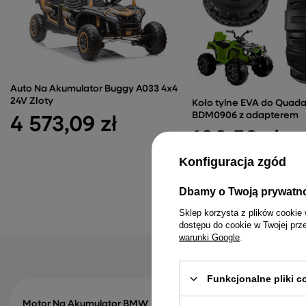
Auto Na Akumulator Buggy A033 4x4
24V Złoty
Koło tylne EVA do Qua
BDM0906 z adapterem
4 573,09 zł
100,52 zł
Konfiguracja zgód
Dbamy o Twoją prywatn
Sklep korzysta z plików cookie 
dostępu do cookie w Twojej prz
warunki Google
.
Funkcjonalne pliki 
Motor Na Akumulator BMW