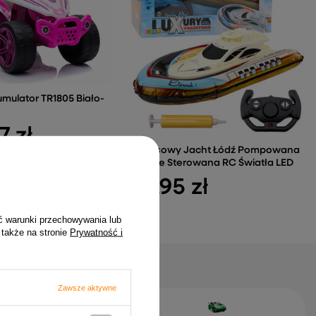
mulator TR1805 Biało-
7 zł
Luksusowy Jacht Łódź Pompowana
Zdalnie Sterowana RC Światła LED
95,95 zł
ć warunki przechowywania lub
 także na stronie
Prywatność i
Zawsze aktywne