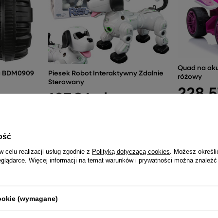
Quad na aku
da BDM0909
Piesek Robot Interaktywny Zdalnie
różowy
Sterowany
228,5
107,84 zł
ość
w celu realizacji usług zgodnie z
Polityką dotyczącą cookies
. Możesz określi
eglądarce. Więcej informacji na temat warunków i prywatności można znaleźć
NAJCZĘŚCIEJ KUPOWANE RAZEM
cookie (wymagane)
Auto na Akumulator Audi Q8