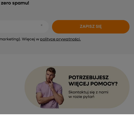
, zero spamu!
ZAPISZ SIĘ
marketing). Więcej w
polityce prywatności.