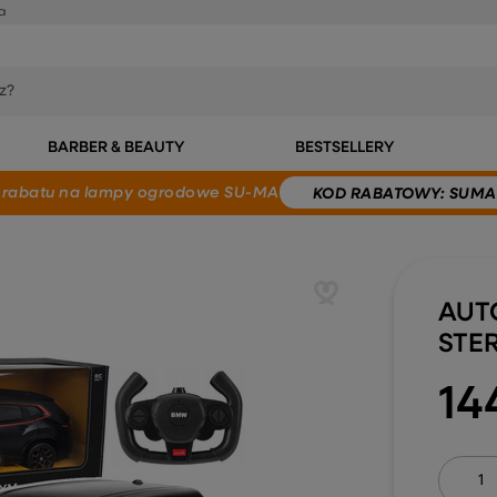
a
BARBER & BEAUTY
BESTSELLERY
 rabatu
na lampy ogrodowe SU-MA
KOD
RABATOWY
: SUMA
AUT
STE
14