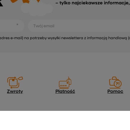
R
– tylko najciekawsze informacje
Twój email
s e-mail) na potrzeby wysyłki newslettera z informacją handlową (
Zwroty
Płatność
Pomoc
Regulaminy