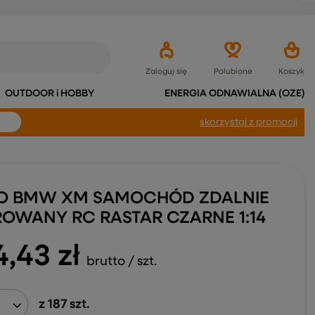
Zaloguj się
Polubione
Koszyk
OUTDOOR i HOBBY
ENERGIA ODNAWIALNA (OZE)
skorzystaj
z promocji
O BMW XM SAMOCHÓD ZDALNIE
ROWANY RC RASTAR CZARNE 1:14
4,43 zł
brutto
/
szt.
z
187
szt.