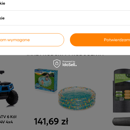
kie
JJ2066 Pilot Światło LED MP3
Quad Na 
Żółty Lakier
Żółty
925,00 zł
617,
kie
dzam wymagane
Potwierdzam
INNE PRODUKTY PRODUCENTA
TV 6 Kół
141,69 zł
4V 4x4