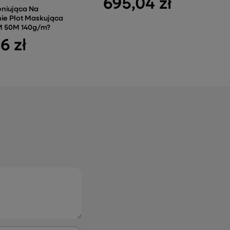
695,04 zł
eniująca Na
ie Płot Maskująca
5M 50M 140g/m?
6 zł