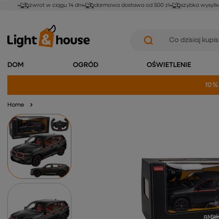
zwrot w ciągu 14 dni
darmowa dostawa od 500 zł
szybka wysyłk
DOM
OGRÓD
OŚWIETLENIE
10%
Home