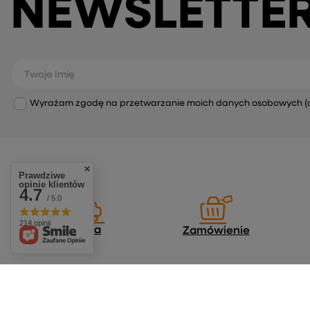
NEWSLETTE
Twoje Imię
Wyrażam zgodę na przetwarzanie moich danych osobowych (adre
Prawdziwe
opinie klientów
4.7
/ 5.0
214 opinii
Dostawa
Zamówienie