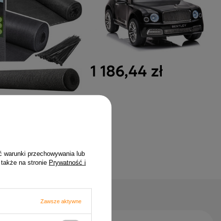
1 186,44 zł
iująca Na Ogrodzenie
ąca Szara 1.5M 50M
 zł
ć warunki przechowywania lub
 także na stronie
Prywatność i
Zawsze aktywne