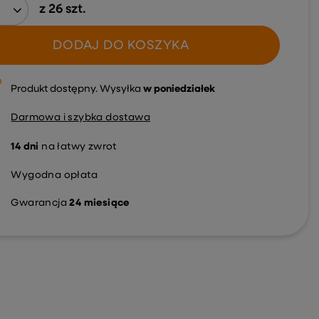
z
26
szt.
DODAJ DO KOSZYKA
Produkt dostępny
Wysyłka
w poniedziałek
Darmowa i szybka dostawa
14
dni
na łatwy zwrot
Wygodna opłata
Gwarancja
24 miesiące