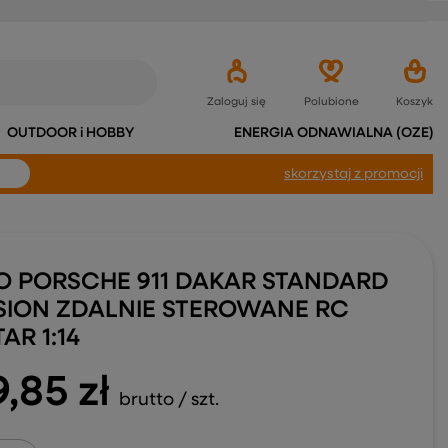
Zaloguj się
Polubione
Koszyk
OUTDOOR i HOBBY
ENERGIA ODNAWIALNA (OZE)
skorzystaj
z promocji
O PORSCHE 911 DAKAR STANDARD
SION ZDALNIE STEROWANE RC
AR 1:14
9,85 zł
brutto
/
szt.