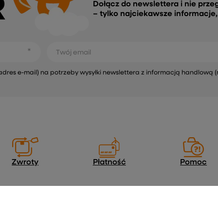
R
Dołącz do newslettera i nie prze
– tylko najciekawsze informacje
Twój email
s e-mail) na potrzeby wysyłki newslettera z informacją handlową (
Zwroty
Płatność
Pomoc