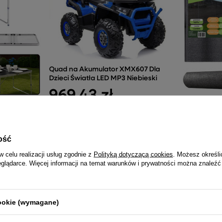
Quad na Akumulator XMX607 Dla
Dzieci Światła LED MP3 Niebieski
969,43 zł
ngowy
Siatka Cien
luminiowy
Płot Maskuj
140g/m?
190,16
ość
w celu realizacji usług zgodnie z
Polityką dotyczącą cookies
. Możesz określi
eglądarce. Więcej informacji na temat warunków i prywatności można znaleźć
NAJCZĘŚCIEJ KUPOWANE RAZEM
cookie (wymagane)