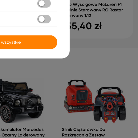
y Sześcian Uczę Się
Auto Wyścigowe McLaren F1
zyk Polski
Zdalnie Sterowany RC Rastar
ni 50695
Czerwony 1:12
72 zł
155,40 zł
 wszystkie
Akumulator Mercedes
Silnik Ciężarówka Do
 Czarny Lakierowany
Rozkręcania Zestaw