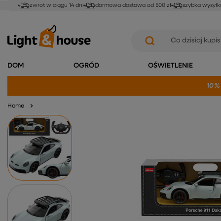
zwrot w ciągu 14 dni
darmowa dostawa od 500 zł
szybka wysyłk
DOM
OGRÓD
OŚWIETLENIE
10%
Home