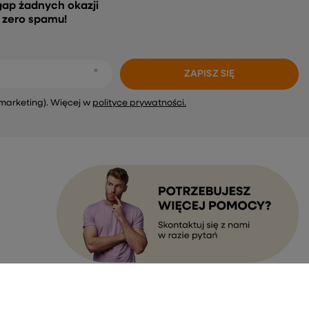
gap żadnych okazji
, zero spamu!
ZAPISZ SIĘ
marketing). Więcej w
polityce prywatności.