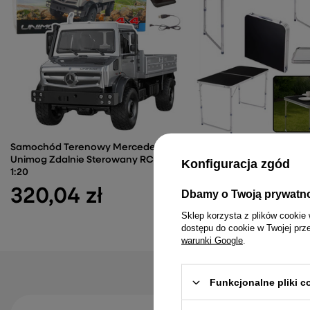
Samochód Terenowy Mercedes
Stół Turystyczny Kempi
Unimog Zdalnie Sterowany RC 4x4
Składany Regulowany A
Konfiguracja zgód
1:20
Czarny 120x60cm
320,04 zł
82,23 zł
Dbamy o Twoją prywatn
Sklep korzysta z plików cookie 
dostępu do cookie w Twojej prz
warunki Google
.
Funkcjonalne pliki 