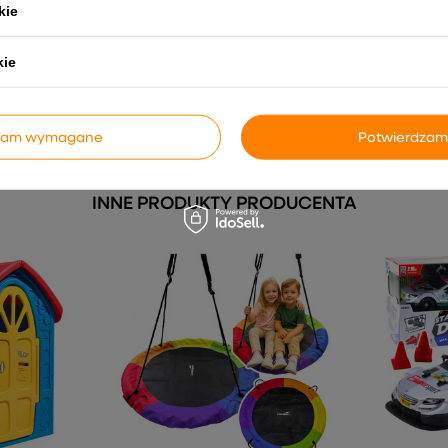
kie
Zestaw Do Gry W Pokera
Quad Na 
YSA036
Profesjonalny Aluminiowa
Z Przycz
Walizka 500 el.
Niebieski
kie
137,11 zł
1 146
dzam wymagane
Potwierdzam
INNE PRODUKTY PRODUCENTA