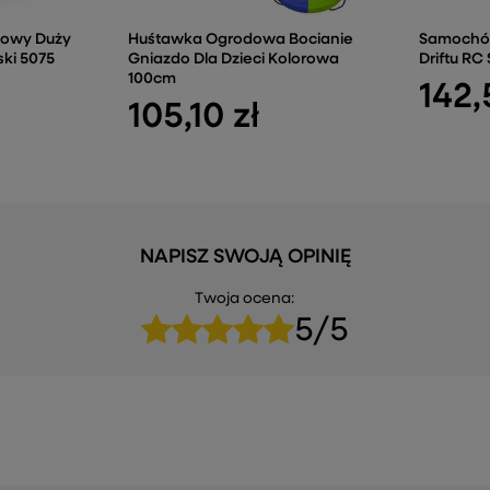
owy Duży
Huśtawka Ogrodowa Bocianie
Samochó
ski 5075
Gniazdo Dla Dzieci Kolorowa
Driftu RC
100cm
142,
105,10 zł
NAPISZ SWOJĄ OPINIĘ
Twoja ocena:
5/5