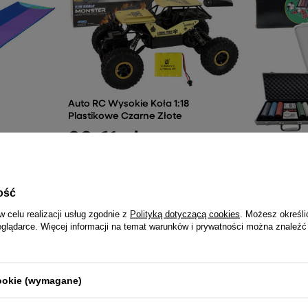
Auto RC Wysokie Koła 1:18
Plastikowe Czarne Złote
99,61 zł
Zestaw Do 
Profesjonal
500 el.
137,11 
ość
w celu realizacji usług zgodnie z
Polityką dotyczącą cookies
. Możesz określi
eglądarce. Więcej informacji na temat warunków i prywatności można znaleźć
NAJCZĘŚCIEJ KUPOWANE RAZEM
cookie (wymagane)