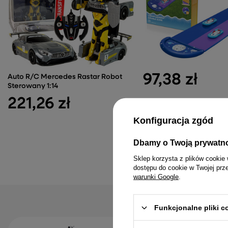
97,38 zł
Auto R/C Mercedes Rastar Robot
Sterowany 1:14
221,26 zł
Konfiguracja zgód
Dbamy o Twoją prywatn
Sklep korzysta z plików cookie 
dostępu do cookie w Twojej prz
warunki Google
.
Funkcjonalne pliki 