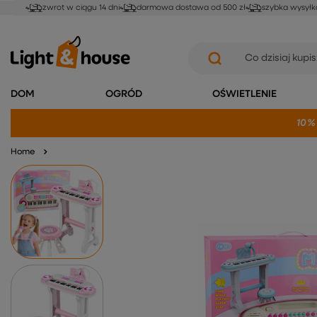
zwrot w ciągu 14 dni
darmowa dostawa od 500 zł
szybka wysyłk
DOM
OGRÓD
OŚWIETLENIE
10%
Home