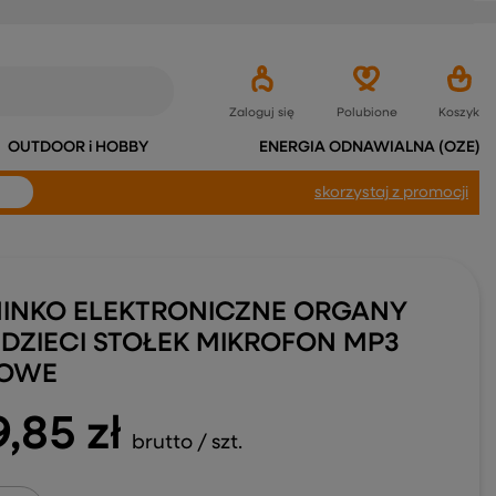
Zaloguj się
Polubione
Koszyk
OUTDOOR i HOBBY
ENERGIA ODNAWIALNA (OZE)
skorzystaj
z promocji
NINKO ELEKTRONICZNE ORGANY
 DZIECI STOŁEK MIKROFON MP3
OWE
9,85 zł
brutto
/
szt.