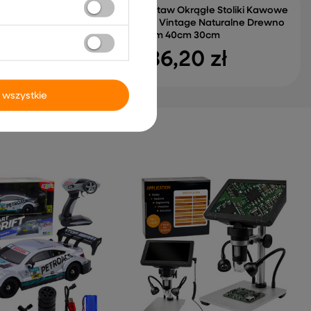
Akumulator ATV 6 Kół
Zestaw Okrągłe Stoliki Kawowe
epką JC606 24V 4x4
3w1 Vintage Naturalne Drewno
51cm 40cm 30cm
,87 zł
136,20 zł
 wszystkie