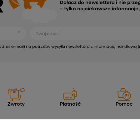
R
Dołącz do newslettera i nie prze
– tylko najciekawsze informacje
Twój email
s e-mail) na potrzeby wysyłki newslettera z informacją handlową (
Zwroty
Płatność
Pomoc