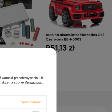
Auto na akumulator Mercedes G63
Czerwony BBH-0003
951,13 zł
Gry W Pokera
ny Aluminiowa Walizka
zł
ć warunki przechowywania lub
 także na stronie
Prywatność i
Zawsze aktywne