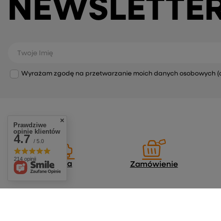
NEWSLETTE
Twoje Imię
Wyrażam zgodę na przetwarzanie moich danych osobowych (adre
Prawdziwe
opinie klientów
4.7
/ 5.0
214 opinii
Dostawa
Zamówienie