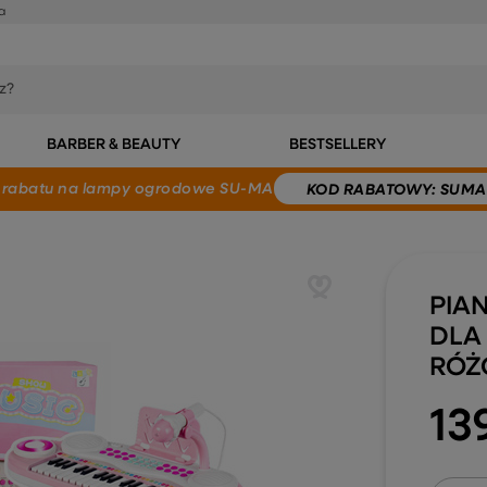
a
BARBER & BEAUTY
BESTSELLERY
 rabatu
na lampy ogrodowe SU-MA
KOD
RABATOWY
: SUMA
PIA
DLA
RÓŻ
13