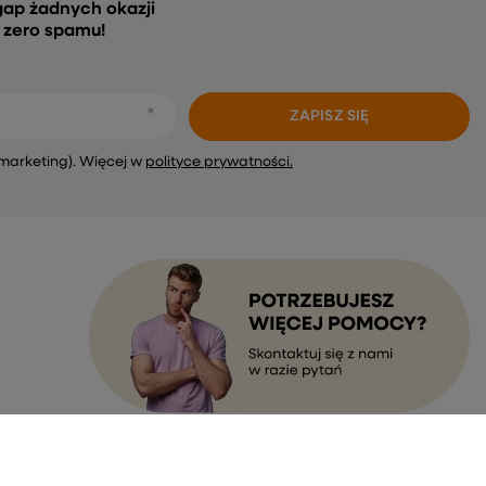
gap żadnych okazji
, zero spamu!
ZAPISZ SIĘ
marketing). Więcej w
polityce prywatności.