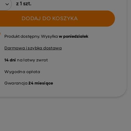
z
1
szt.
DODAJ DO KOSZYKA
Produkt dostępny
Wysyłka
w poniedziałek
Darmowa i szybka dostawa
14
dni
na łatwy zwrot
Wygodna opłata
Gwarancja
24 miesiące