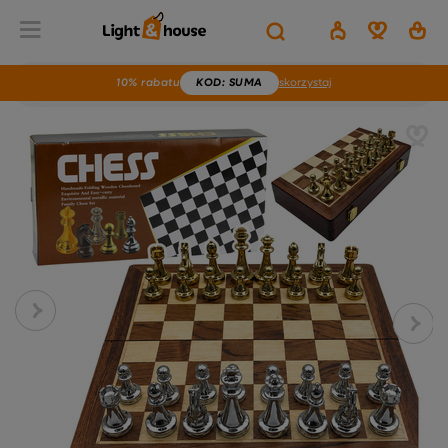
10% rabatu
KOD
: SUMA
skorzystaj