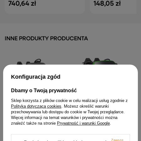
740,64 zł
148,05 zł
INNE PRODUKTY PRODUCENTA
Konfiguracja zgód
Dbamy o Twoją prywatność
Auto na akumulator
Auto Na Akumulator
YSA021A Czarny
Sklep korzysta z plików cookie w celu realizacji usług zgodnie z
Mercedes GT63 AMG DK-
Lakierowany
GT63 24V LCD Matowy
Polityką dotyczącą cookies
. Możesz określić warunki
Zielony
przechowywania lub dostępu do cookie w Twojej przeglądarce.
3 518,42 zł
2 337,72 zł
Więcej informacji na temat warunków i prywatności można
znaleźć także na stronie
Prywatność i warunki Google
.
Zawsze