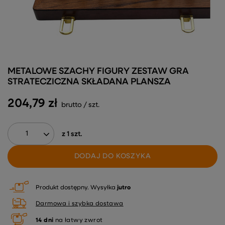
METALOWE SZACHY FIGURY ZESTAW GRA
STRATECZICZNA SKŁADANA PLANSZA
204,79 zł
brutto
/
szt.
z
1
szt.
DODAJ DO KOSZYKA
Produkt dostępny
Wysyłka
jutro
Darmowa i szybka dostawa
14
dni
na łatwy zwrot