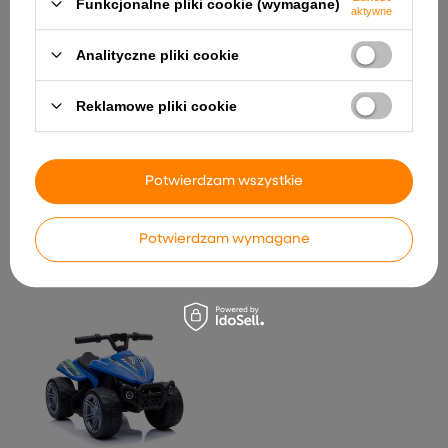
Funkcjonalne pliki cookie (wymagane)
aktywne
Analityczne pliki cookie
Reklamowe pliki cookie
Gokart Na Akumulator
XMX619 Czerwony
Lakierowany Spider
Mówiące Edukacyjne
Potwierdzam wszystkie
1 097,48 zł
Zdalnie Sterowane
Przewrotne Autko Salto
Język Polski Clementoni
50936
Potwierdzam wymagane
115,29 zł