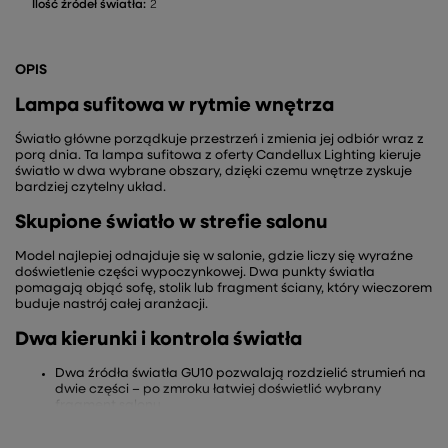
Ilość źródeł światła:
2
OPIS
Lampa sufitowa w rytmie wnętrza
Światło główne porządkuje przestrzeń i zmienia jej odbiór wraz z
porą dnia. Ta lampa sufitowa z oferty Candellux Lighting kieruje
światło w dwa wybrane obszary, dzięki czemu wnętrze zyskuje
bardziej czytelny układ.
Skupione światło w strefie salonu
Model najlepiej odnajduje się w salonie, gdzie liczy się wyraźne
doświetlenie części wypoczynkowej. Dwa punkty światła
pomagają objąć sofę, stolik lub fragment ściany, który wieczorem
buduje nastrój całej aranżacji.
Dwa kierunki i kontrola światła
Dwa źródła światła GU10 pozwalają rozdzielić strumień na
dwie części – po zmroku łatwiej doświetlić wybrany
fragment salonu.
Listwowa forma o szerokości 36 cm porządkuje układ
oprawy – światło prowadzi wzrok w jednym kierunku.