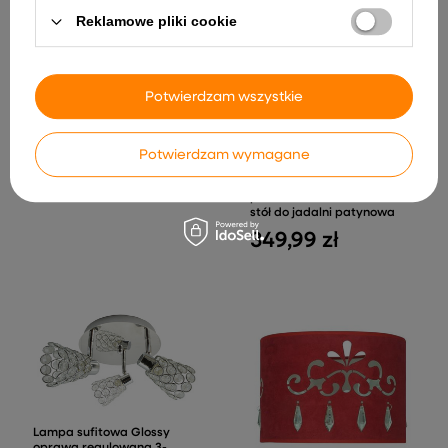
Reklamowe pliki cookie
Potwierdzam wszystkie
Lampa sufitowa Mitura
listwa ze szklanymi
kloszami 2-punktowa do
Potwierdzam wymagane
salonu
Lampa wisząca Vitoria 4-
104,99 zł
punktowa z abażurami nad
stół do jadalni patynowa
349,99 zł
Lampa sufitowa Glossy