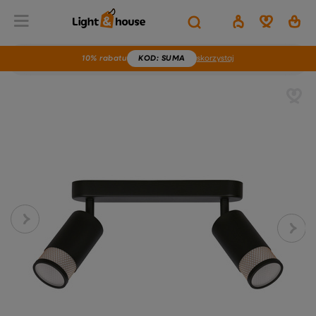
10% rabatu
KOD
: SUMA
skorzystaj