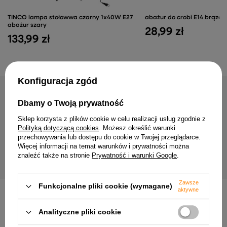
TINCO lampa stołowwa czarny 1x40W E27
abażur do crobi E14 brązo
abażur szary
28,99 zł
133,99 zł
Konfiguracja zgód
NAJCZĘŚCIEJ KUPOWANE RAZEM
Dbamy o Twoją prywatność
Sklep korzysta z plików cookie w celu realizacji usług zgodnie z
Lampa wisząca Firenze z abażurem do
abażur do milonga E27 cza
Polityką dotyczącą cookies
. Możesz określić warunki
salonu pojedyncza czarna E27
środek
przechowywania lub dostępu do cookie w Twojej przeglądarce.
280,99 zł
65,99 zł
Więcej informacji na temat warunków i prywatności można
znaleźć także na stronie
Prywatność i warunki Google
.
Zawsze
Funkcjonalne pliki cookie (wymagane)
aktywne
INNE PRODUKTY PRODUCENTA
Analityczne pliki cookie