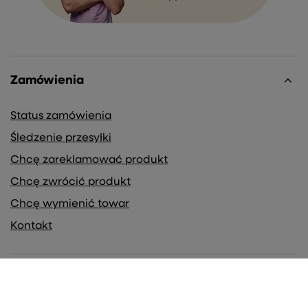
Zamówienia
Status zamówienia
Śledzenie przesyłki
Chcę zareklamować produkt
Chcę zwrócić produkt
Chcę wymienić towar
Kontakt
Konto