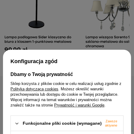
Lampa wisząca Sorento 9-
Lampa podłogowa Sider klasyczna do
szklano-metalowa do salonu
biura z kloszem 1-punktowa metalowa
chromowa
99,99 zł
692,99 zł
Konfiguracja zgód
Dbamy o Twoją prywatność
Sklep korzysta z plików cookie w celu realizacji usług zgodnie z
NAJCZĘŚCIEJ KUPOWANE RAZEM
Polityką dotyczącą cookies
. Możesz określić warunki
przechowywania lub dostępu do cookie w Twojej przeglądarce.
Więcej informacji na temat warunków i prywatności można
znaleźć także na stronie
Prywatność i warunki Google
.
abażur do casper/ofelia E14
pomarańczowy
abażur do draga E14 cza
40,99 zł
30,99 zł
Zawsze
Funkcjonalne pliki cookie (wymagane)
aktywne