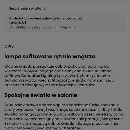
Ilość źródeł światła:
3
Podmiot odpowiedzialny za ten produkt na
terenie UE:
Candellux Lighting Sp. z o.o.
Więcej
OPIS
lampa sufitowa w rytmie wnętrza
Główne światło porządkuje odbiór pokoju od poranka do
wieczora i wpływa na jego codzienny charakter. Ta lampa
sufitowa Candellux Lighting łączy zwartą formę z trzema
punktami światła, więc sufit pozostaje spokojny wizualnie, a
przestrzeń zyskuje wyraźne oświetlenie centralne.
Spokojne światło w salonie
W salonie oprawa dobrze wspiera codzienne funkcjonowanie
strefy wypoczynkowej i wspólnego spędzania czasu. Trzy źródła
światła pomagają równiej objąć środkową część wnętrza, co ma
znaczenie wieczorem, gdy całe oświetlenie pracuje jako główne.
Szklane klosze łagodzą odbiór światła, dlatego przestrzeń nie
traci domowego, wyciszonego charakteru.