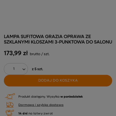
LAMPA SUFITOWA GRAZIA OPRAWA ZE
SZKLANYMI KLOSZAMI 3-PUNKTOWA DO SALONU
173,99 zł
brutto
/
szt.
z
5
szt.
DODAJ DO KOSZYKA
Produkt dostępny
Wysyłka
w poniedziałek
Darmowa i szybka dostawa
14
dni
na łatwy zwrot