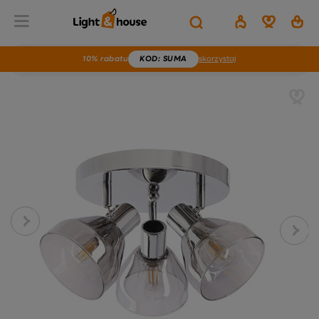
10% rabatu
KOD
: SUMA
skorzystaj