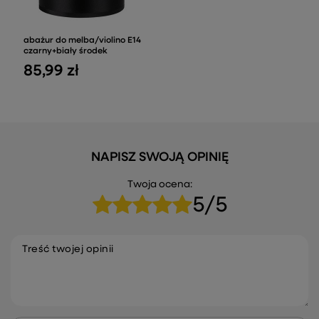
abażur do melba/violino E14
czarny+biały środek
85,99 zł
NAPISZ SWOJĄ OPINIĘ
Twoja ocena:
5/5
Treść twojej opinii