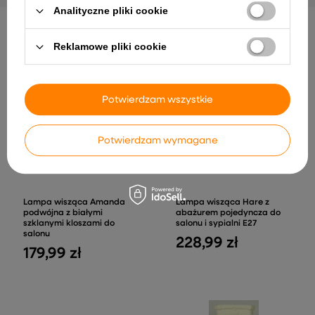
Analityczne pliki cookie
INNE PRODUKTY PRODUCENTA
Reklamowe pliki cookie
Potwierdzam wszystkie
Potwierdzam wymagane
Lampa wisząca Amanda
Lampa wisząca Hare z
podwójna z białymi
abażurem pojedyncza do
szklanymi kloszami do
salonu i sypialni E27
salonu
228,99 zł
179,99 zł