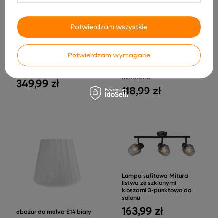
Potwierdzam wszystkie
Potwierdzam wymagane
Lampa wisząca Vitoria 4-
Lampa sufitowa Conti
punktowa z abażurami nad
listwa regulowana 3-
stół do jadalni patynowa
punktowa do salonu
metalowa
349,99 zł
118,99 zł
Lampa sufitowa Mitura
listwa ze szklanymi
kloszami 3-punktowa do
salonu
163,99 zł
abażur do malva E14 biały