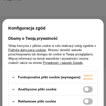
NAJCZĘŚCIEJ KUPOWANE RAZEM
Konfiguracja zgód
Dbamy o Twoją prywatność
Lampa sufitowa Markus reflektor
regulowana 4-punktowa do salonu
Lampa sufitowa Flin list
Sklep korzysta z plików cookie w celu realizacji usług zgodnie z
metalowa
do salonu metalowa
Polityką dotyczącą cookies
. Możesz określić warunki
278,99 zł
142,99 zł
przechowywania lub dostępu do cookie w Twojej przeglądarce.
Więcej informacji na temat warunków i prywatności można
znaleźć także na stronie
Prywatność i warunki Google
.
Zawsze
Funkcjonalne pliki cookie (wymagane)
INNE PRODUKTY PRODUCENTA
aktywne
Analityczne pliki cookie
Reklamowe pliki cookie