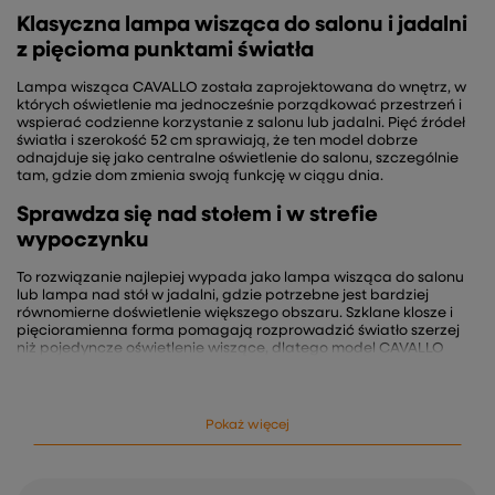
Klasyczna lampa wisząca do salonu i jadalni
z pięcioma punktami światła
Lampa wisząca CAVALLO została zaprojektowana do wnętrz, w
których oświetlenie ma jednocześnie porządkować przestrzeń i
wspierać codzienne korzystanie z salonu lub jadalni. Pięć źródeł
światła i szerokość 52 cm sprawiają, że ten model dobrze
odnajduje się jako centralne oświetlenie do salonu, szczególnie
tam, gdzie dom zmienia swoją funkcję w ciągu dnia.
Sprawdza się nad stołem i w strefie
wypoczynku
To rozwiązanie najlepiej wypada jako lampa wisząca do salonu
lub lampa nad stół w jadalni, gdzie potrzebne jest bardziej
równomierne doświetlenie większego obszaru. Szklane klosze i
pięcioramienna forma pomagają rozprowadzić światło szerzej
niż pojedyncze oświetlenie wiszące, dlatego model CAVALLO
może dobrze uzupełnić także klasycznie urządzoną sypialnię lub
kuchnię z wydzieloną częścią stołową.
Jakie światło daje pięcioramienna oprawa
Pokaż więcej
ze szklanymi kloszami
Pięć oprawek E27 daje możliwość dopasowania mocy i