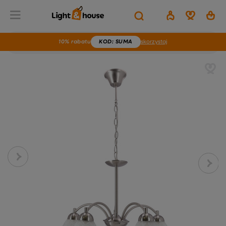
10% rabatu
KOD
: SUMA
skorzystaj