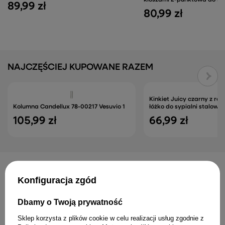
kloszami 2-punktowa do sa
89,99 zł
80,99 zł
NAJCZĘŚCIEJ KUPOWANE RAZEM
Kinkiet Juicy czarny z ra
Kolumna Candellux 78-00217 Vesuvio 1
łóżko do sypialni stalowy 
105,99 zł
66,99 zł
INNE PRODUKTY PRODUCENTA
Konfiguracja zgód
Dbamy o Twoją prywatność
Sklep korzysta z plików cookie w celu realizacji usług zgodnie z