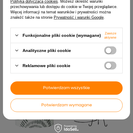
Polityką dotyczącą cookies
. Możesz określić warunki
przechowywania lub dostępu do cookie w Twojej przeglądarce.
Więcej informacji na temat warunków i prywatności można
znaleźć także na stronie
Prywatność i warunki Google
.
Zawsze
Funkcjonalne pliki cookie (wymagane)
aktywne
Żarówka LED kulka E27 5W
Lampa sufitowa Grano
500lm barwa neutralna
listwa ze szklanymi
kloszami 2-punktowa do
Analityczne pliki cookie
6,99 zł
sypialni
111,99 zł
Reklamowe pliki cookie
Potwierdzam wszystkie
Potwierdzam wymagane