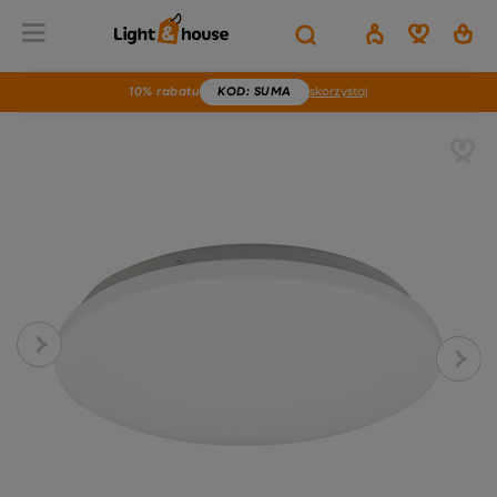
10% rabatu
KOD
: SUMA
skorzystaj