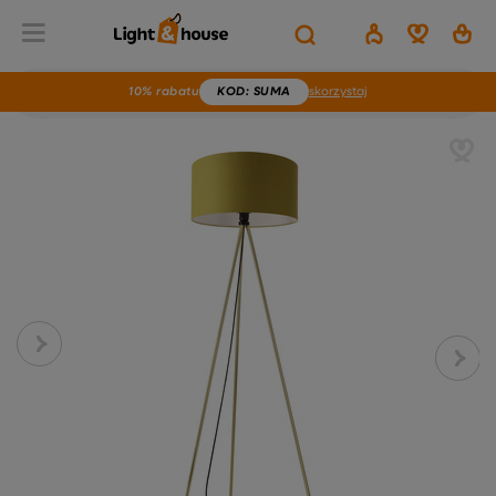
10% rabatu
KOD
: SUMA
skorzystaj