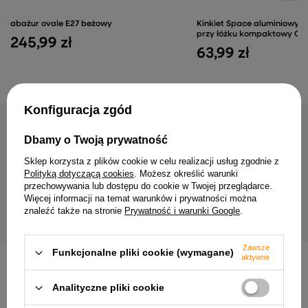
abażur ovale E27 beżowy
Kinkiet Space aluminiowy bi
przy łóżku kompaktowy G9
245,99 zł
63,99 zł
Konfiguracja zgód
NAJCZĘŚCIEJ KUPOWANE RAZEM
Dbamy o Twoją prywatność
Sklep korzysta z plików cookie w celu realizacji usług zgodnie z
Kinkiet Vitoria klasyczny
Polityką dotyczącą cookies
. Możesz określić warunki
Kolumna Candellux 78-00255 Vesuvio 3
sypialni nad łóżko patyn
przechowywania lub dostępu do cookie w Twojej przeglądarce.
136,99 zł
103,99 zł
Więcej informacji na temat warunków i prywatności można
znaleźć także na stronie
Prywatność i warunki Google
.
Zawsze
Funkcjonalne pliki cookie (wymagane)
aktywne
INNE PRODUKTY PRODUCENTA
Analityczne pliki cookie