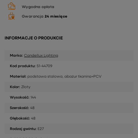
Wygodna opłata
Gwarancja
24 miesiące
INFORMACJE O PRODUKCIE
Marka:
Candellux Lighting
Kod produktu:
51-44709
Materiał:
podstawa stalowa, abażur tkanina+PCV
Kolor:
Złoty
Wysokość:
144
Szerokość:
48
Głębokość:
48
Rodzaj gwintu:
E27