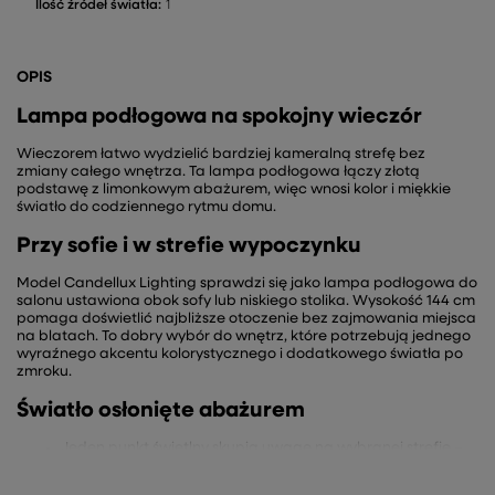
Ilość źródeł światła:
1
OPIS
Lampa podłogowa na spokojny wieczór
Wieczorem łatwo wydzielić bardziej kameralną strefę bez
zmiany całego wnętrza. Ta lampa podłogowa łączy złotą
podstawę z limonkowym abażurem, więc wnosi kolor i miękkie
światło do codziennego rytmu domu.
Przy sofie i w strefie wypoczynku
Model Candellux Lighting sprawdzi się jako lampa podłogowa do
salonu ustawiona obok sofy lub niskiego stolika. Wysokość 144 cm
pomaga doświetlić najbliższe otoczenie bez zajmowania miejsca
na blatach. To dobry wybór do wnętrz, które potrzebują jednego
wyraźnego akcentu kolorystycznego i dodatkowego światła po
zmroku.
Światło osłonięte abażurem
Jeden punkt świetlny skupia uwagę na wybranej strefie –
wieczorem porządkuje nastrój w części wypoczynkowej.
Tkaninowy abażur z PCV zmiękcza odbiór światła – po