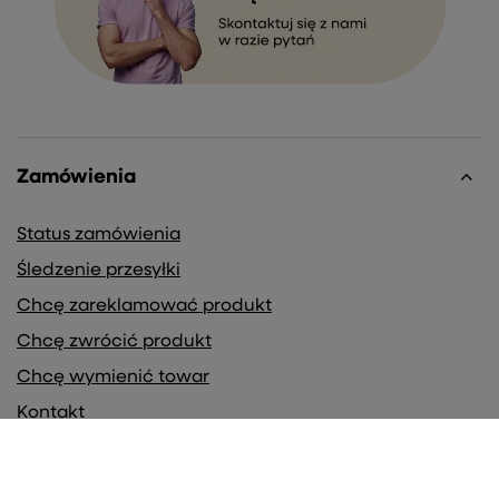
Zamówienia
Status zamówienia
Śledzenie przesyłki
Chcę zareklamować produkt
Chcę zwrócić produkt
Chcę wymienić towar
Kontakt
Konto