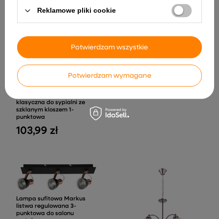
Reklamowe pliki cookie
Lampa sufitowa Glossy
listwa regulowana 3-
Potwierdzam wszystkie
punktowa do salonu
metalowa
214,99 zł
Potwierdzam wymagane
Lampa podłogowa Calari
klasyczna do sypialni ze
szklanym kloszem 1-
punktowa
103,99 zł
Lampa sufitowa Markus
listwa regulowana 3-
punktowa do salonu