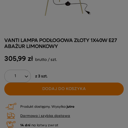
VANTI LAMPA PODŁOGOWA ZŁOTY 1X40W E27
ABAŻUR LIMONKOWY
305,99 zł
brutto
/
szt.
z
3
szt.
DODAJ DO KOSZYKA
Produkt dostępny
Wysyłka
jutro
Darmowa i szybka dostawa
14
dni
na łatwy zwrot