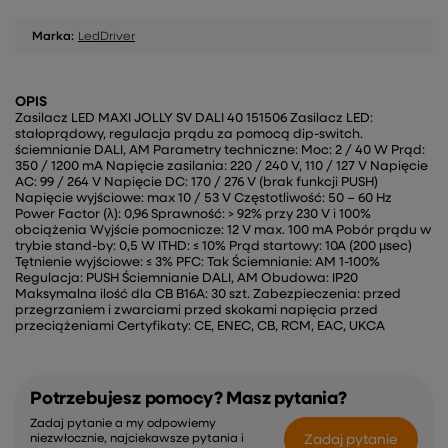
Marka:
LedDriver
OPIS
Zasilacz LED MAXI JOLLY SV DALI 40 151506 Zasilacz LED:
stałoprądowy, regulacja prądu za pomocą dip-switch.
ściemnianie DALI, AM Parametry techniczne: Moc: 2 / 40 W Prąd:
350 / 1200 mA Napięcie zasilania: 220 / 240 V, 110 / 127 V Napięcie
AC: 99 / 264 V Napięcie DC: 170 / 276 V (brak funkcji PUSH)
Napięcie wyjściowe: max 10 / 53 V Częstotliwość: 50 – 60 Hz
Power Factor (λ): 0,96 Sprawność: > 92% przy 230 V i 100%
obciążenia Wyjście pomocnicze: 12 V max. 100 mA Pobór prądu w
trybie stand-by: 0,5 W ITHD: ≤ 10% Prąd startowy: 10A (200 µsec)
Tętnienie wyjściowe: ≤ 3% PFC: Tak Ściemnianie: AM 1-100%
Regulacja: PUSH Ściemnianie DALI, AM Obudowa: IP20
Maksymalna ilość dla CB B16A: 30 szt. Zabezpieczenia: przed
przegrzaniem i zwarciami przed skokami napięcia przed
przeciążeniami Certyfikaty: CE, ENEC, CB, RCM, EAC, UKCA
Potrzebujesz pomocy? Masz pytania?
Zadaj pytanie a my odpowiemy
Zadaj pytanie
niezwłocznie, najciekawsze pytania i