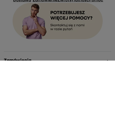
Dostawa
Zamówienie
Zwroty
Płatność
Pomoc
Zamówienia
Status zamówienia
Śledzenie przesyłki
Chcę zareklamować produkt
Chcę zwrócić produkt
Chcę wymienić towar