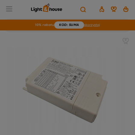
10% rabatu
KOD
: SUMA
skorzystaj