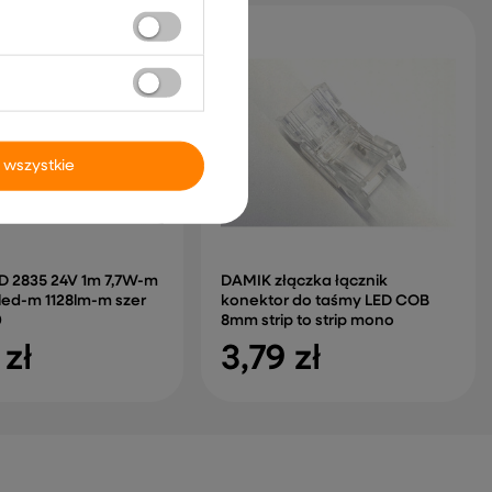
 wszystkie
D 2835 24V 1m 7,7W-m
DAMIK złączka łącznik
led-m 1128lm-m szer
konektor do taśmy LED COB
0
8mm strip to strip mono
 zł
3,79 zł