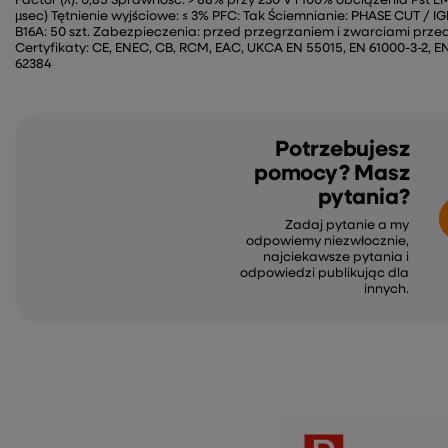
Factor (λ): 0,85 Sprawność: > 88% przy 230 V i 100% obciążenia Pst LM:
µsec) Tętnienie wyjściowe: ≤ 3% PFC: Tak Ściemnianie: PHASE CUT / 
B16A: 50 szt. Zabezpieczenia: przed przegrzaniem i zwarciami prz
Certyfikaty: CE, ENEC, CB, RCM, EAC, UKCA EN 55015, EN 61000-3-2, EN 6
62384
Potrzebujesz
pomocy? Masz
pytania?
Zadaj pytanie a my
odpowiemy niezwłocznie,
najciekawsze pytania i
odpowiedzi publikując dla
innych.