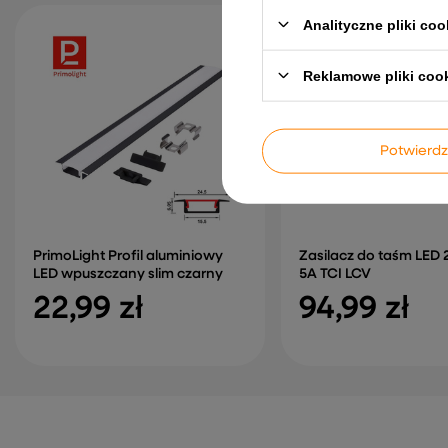
Analityczne pliki coo
Reklamowe pliki coo
Potwier
PrimoLight Profil aluminiowy
Zasilacz do taśm LED
LED wpuszczany slim czarny
5A TCI LCV
22,99 zł
94,99 zł