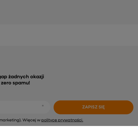
gap żadnych okazji
, zero spamu!
ZAPISZ SIĘ
marketing). Więcej w
polityce prywatności.