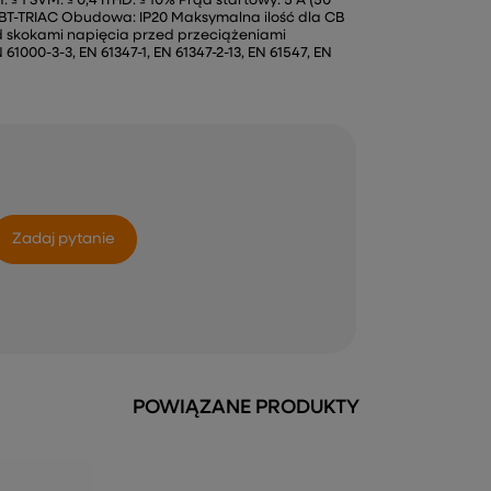
 ≤ 1 SVM: ≤ 0,4 ITHD: ≤ 10% Prąd startowy: 5 A (50
IGBT-TRIAC Obudowa: IP20 Maksymalna ilość dla CB
ed skokami napięcia przed przeciążeniami
1000-3-3, EN 61347-1, EN 61347-2-13, EN 61547, EN
Zadaj pytanie
POWIĄZANE PRODUKTY