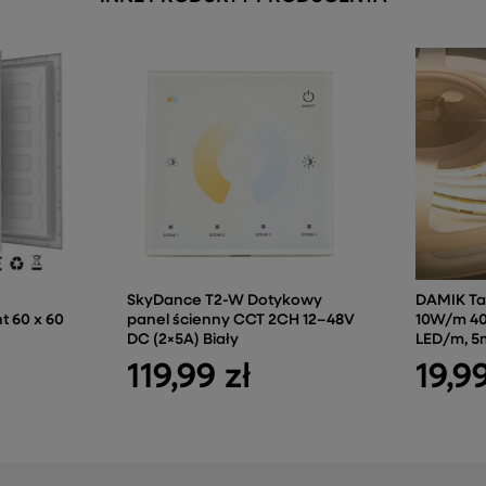
SkyDance T2-W Dotykowy
DAMIK Ta
t 60 x 60
panel ścienny CCT 2CH 12–48V
10W/m 40
DC (2×5A) Biały
LED/m, 5m
119,99 zł
19,99