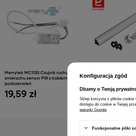
Merrytek MC113S Czujnik ruchu
PrimoLight Profil alumin
Konfiguracja zgód
zmierzchu sensor PIR z kablem na
narożny czarny
podczerwień
26,99 zł
Dbamy o Twoją prywatn
19,59 zł
Sklep korzysta z plików cookie 
dostępu do cookie w Twojej prz
warunki Google
.
Funkcjonalne pliki 