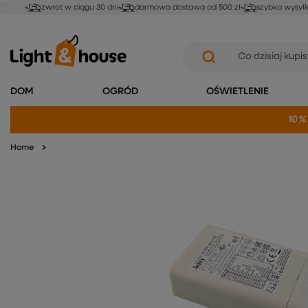
zwrot w ciągu 30 dni
darmowa dostawa od 500 zł
szybka wysył
DOM
OGRÓD
OŚWIETLENIE
10%
Home