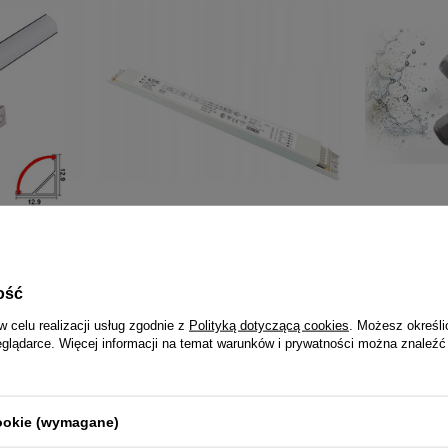
iowy LED
Statecznik elektroniczny TCI BTLT
DAMIK ROUN
249 T5 2x49W
Puszka Łąc
Pięciodrożn
19,99 zł
ość
24,99 
w celu realizacji usług zgodnie z
Polityką dotyczącą cookies
. Możesz określi
eglądarce. Więcej informacji na temat warunków i prywatności można znaleźć
cookie (wymagane)
NAJCZĘŚCIEJ KUPOWANE RAZEM