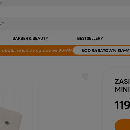
ka
BARBER & BEAUTY
BESTSELLERY
 rabatu
na lampy ogrodowe SU-MA
KOD
RABATOWY
: SUMA
ZAS
MIN
11