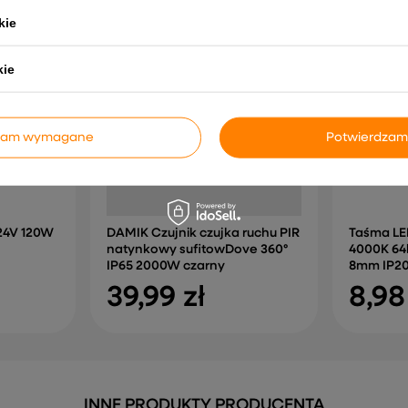
kie
kie
dzam wymagane
Potwierdzam
 24V 120W
DAMIK Czujnik czujka ruchu PIR
Taśma LE
natynkowy sufitowDove 360°
4000K 64
IP65 2000W czarny
8mm IP2
39,99 zł
8,98
INNE PRODUKTY PRODUCENTA