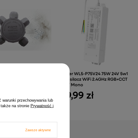
D CLOX 5T – IP68 450V
MiBoxer WL5-P75V24 75W 24V 5w1
zeniowa Hermetyczna
LED zasilacz WiFi 2.4GHz RGB+CCT
a
RGBW Mono
zł
189,99 zł
ć warunki przechowywania lub
 także na stronie
Prywatność i
Zawsze aktywne