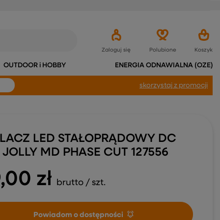
Zaloguj się
Polubione
Koszyk
OUTDOOR i HOBBY
ENERGIA ODNAWIALNA (OZE)
skorzystaj
z promocji
ILACZ LED STAŁOPRĄDOWY DC
I JOLLY MD PHASE CUT 127556
9,00 zł
brutto
/
szt.
Powiadom o dostępności