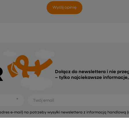
Wyślij opinię
R
Dołącz do newslettera i nie prze
– tylko najciekawsze informacje
Twój email
s e-mail) na potrzeby wysyłki newslettera z informacją handlową (