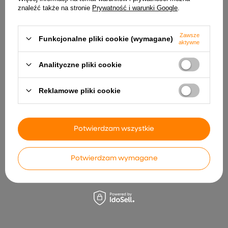
znaleźć także na stronie
Prywatność i warunki Google
.
INNE PRODUKTY PRODUCENTA
Zawsze
Funkcjonalne pliki cookie (wymagane)
aktywne
Analityczne pliki cookie
Reklamowe pliki cookie
Potwierdzam wszystkie
Statecznik elektroniczny TCI
MiBoxer HPS1-RF
MBQ142/2
Mikrofalowy czujnik
obecności ruchu 2.4GHz RF
24,99 zł
LED milight
Potwierdzam wymagane
58,99 zł