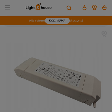
10% rabatu
KOD
: SUMA
skorzystaj