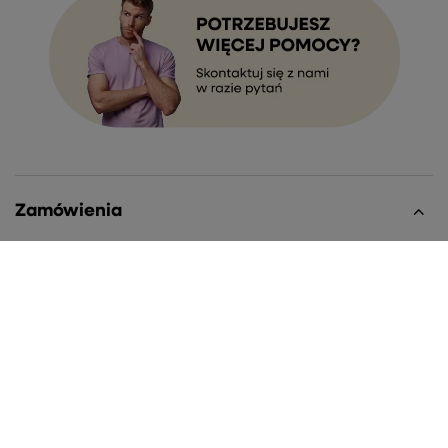
Zamówienia
Status zamówienia
Śledzenie przesyłki
Chcę zareklamować produkt
Chcę zwrócić produkt
Chcę wymienić towar
Kontakt