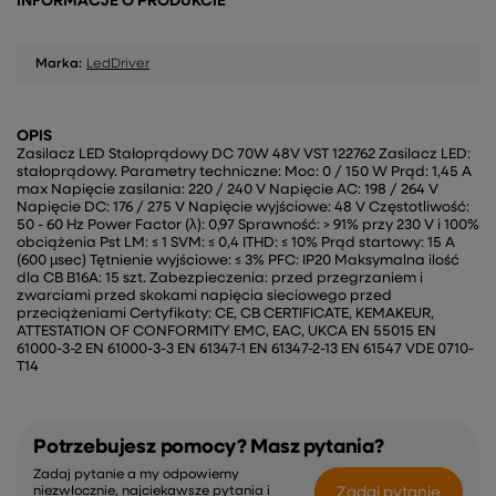
INFORMACJE O PRODUKCIE
Marka:
LedDriver
OPIS
Zasilacz LED Stałoprądowy DC 70W 48V VST 122762 Zasilacz LED:
stałoprądowy. Parametry techniczne: Moc: 0 / 150 W Prąd: 1,45 A
max Napięcie zasilania: 220 / 240 V Napięcie AC: 198 / 264 V
Napięcie DC: 176 / 275 V Napięcie wyjściowe: 48 V Częstotliwość:
50 - 60 Hz Power Factor (λ): 0,97 Sprawność: > 91% przy 230 V i 100%
obciążenia Pst LM: ≤ 1 SVM: ≤ 0,4 ITHD: ≤ 10% Prąd startowy: 15 A
(600 µsec) Tętnienie wyjściowe: ≤ 3% PFC: IP20 Maksymalna ilość
dla CB B16A: 15 szt. Zabezpieczenia: przed przegrzaniem i
zwarciami przed skokami napięcia sieciowego przed
przeciążeniami Certyfikaty: CE, CB CERTIFICATE, KEMAKEUR,
ATTESTATION OF CONFORMITY EMC, EAC, UKCA EN 55015 EN
61000-3-2 EN 61000-3-3 EN 61347-1 EN 61347-2-13 EN 61547 VDE 0710-
T14
Potrzebujesz pomocy? Masz pytania?
Zadaj pytanie a my odpowiemy
Zadaj pytanie
niezwłocznie, najciekawsze pytania i