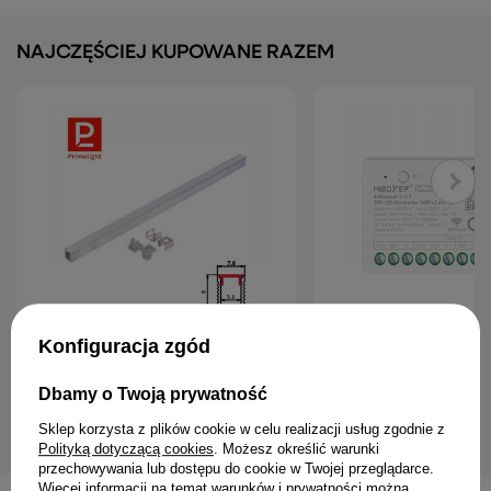
NAJCZĘŚCIEJ KUPOWANE RAZEM
Konfiguracja zgód
PrimoLight Profil aluminiowy LED
MiBoxer SPIW5-4 Sterown
wysoki srebrny
SPI LED 5w1 WiFi+2.4G 
4-stref
24,99 zł
Dbamy o Twoją prywatność
73,79 zł
Sklep korzysta z plików cookie w celu realizacji usług zgodnie z
Polityką dotyczącą cookies
. Możesz określić warunki
przechowywania lub dostępu do cookie w Twojej przeglądarce.
Więcej informacji na temat warunków i prywatności można