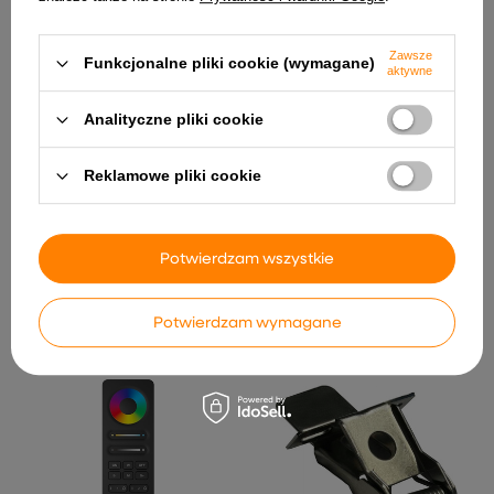
Zawsze
Funkcjonalne pliki cookie (wymagane)
aktywne
Analityczne pliki cookie
Reklamowe pliki cookie
HYTRONIK HCD418 Czujnik
Zasilacz do taśm LED
ruchu światła mikrofalowy
DAMIK SLS 24-12 Slim 12V
Potwierdzam wszystkie
DALI
24W (2 A), 100-240V
99,97 zł
11,00 zł
Potwierdzam wymagane