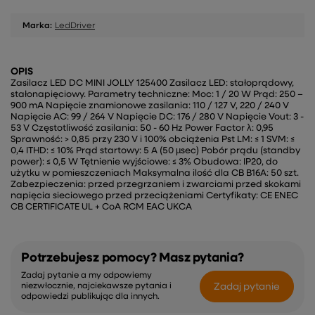
Marka:
LedDriver
OPIS
Zasilacz LED DC MINI JOLLY 125400 Zasilacz LED: stałoprądowy,
stałonapięciowy. Parametry techniczne: Moc: 1 / 20 W Prąd: 250 –
900 mA Napięcie znamionowe zasilania: 110 / 127 V, 220 / 240 V
Napięcie AC: 99 / 264 V Napięcie DC: 176 / 280 V Napięcie Vout: 3 -
53 V Częstotliwość zasilania: 50 - 60 Hz Power Factor λ: 0,95
Sprawność: > 0,85 przy 230 V i 100% obciążenia Pst LM: ≤ 1 SVM: ≤
0,4 ITHD: ≤ 10% Prąd startowy: 5 A (50 µsec) Pobór prądu (standby
power): ≤ 0,5 W Tętnienie wyjściowe: ≤ 3% Obudowa: IP20, do
użytku w pomieszczeniach Maksymalna ilość dla CB B16A: 50 szt.
Zabezpieczenia: przed przegrzaniem i zwarciami przed skokami
napięcia sieciowego przed przeciążeniami Certyfikaty: CE ENEC
CB CERTIFICATE UL + CoA RCM EAC UKCA
Potrzebujesz pomocy? Masz pytania?
Zadaj pytanie a my odpowiemy
Zadaj pytanie
niezwłocznie, najciekawsze pytania i
odpowiedzi publikując dla innych.