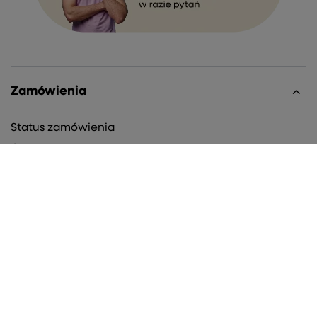
Zamówienia
Status zamówienia
Śledzenie przesyłki
Chcę zareklamować produkt
Chcę zwrócić produkt
Chcę wymienić towar
Kontakt
Konto