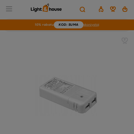
10% rabatu
KOD
: SUMA
skorzystaj