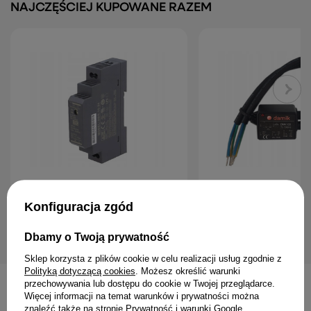
NAJCZĘŚCIEJ KUPOWANE RAZEM
Zasilacz led na szynę DIN RAIL MEAN
Ogranicznik przepięć Sur
WELL HDR-15-24
10kV DMK10D SPD IP67
Konfiguracja zgód
54,53 zł
39,98 zł
Dbamy o Twoją prywatność
Sklep korzysta z plików cookie w celu realizacji usług zgodnie z
Polityką dotyczącą cookies
. Możesz określić warunki
przechowywania lub dostępu do cookie w Twojej przeglądarce.
Więcej informacji na temat warunków i prywatności można
INNE PRODUKTY PRODUCENTA
znaleźć także na stronie
Prywatność i warunki Google
.