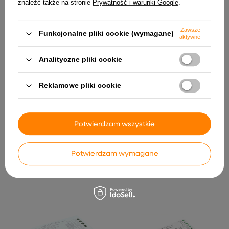
znaleźć także na stronie
Prywatność i warunki Google
.
INNE PRODUKTY PRODUCENTA
Zawsze
Funkcjonalne pliki cookie (wymagane)
aktywne
Analityczne pliki cookie
Reklamowe pliki cookie
MiBoxer TRI-K1 obrotowy
Cyfrowa taśma LED RGB
Potwierdzam wszystkie
Ściemniacz Triac pilot
SPI 5050 24V 60 LED-m
2.4GHz LED Halogen
12W-m IP20 5m
Żarówki
94,99 zł
Potwierdzam wymagane
81,17 zł