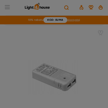
10% rabatu
KOD
: SUMA
skorzystaj