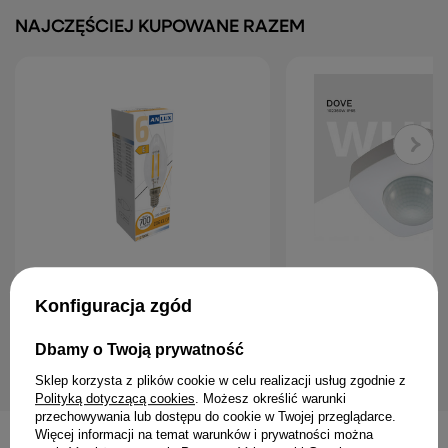
NAJCZĘŚCIEJ KUPOWANE RAZEM
ŻARÓWKA ŚWIECZKA E14 LED
DAMIK Czujnik czujka PI
Konfiguracja zgód
FILAMENT OZDOBNA 6W 700lm 2700K
sufitowy Dove 360° 2000
ANLUX
39,99 zł
5,99 zł
Dbamy o Twoją prywatność
Sklep korzysta z plików cookie w celu realizacji usług zgodnie z
Polityką dotyczącą cookies
. Możesz określić warunki
przechowywania lub dostępu do cookie w Twojej przeglądarce.
Więcej informacji na temat warunków i prywatności można