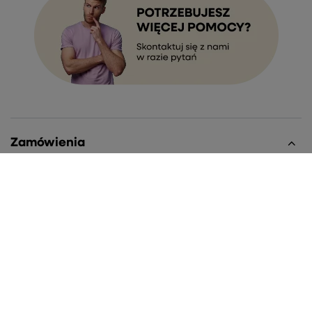
Zamówienia
Status zamówienia
Śledzenie przesyłki
Chcę zareklamować produkt
Chcę zwrócić produkt
Chcę wymienić towar
Kontakt