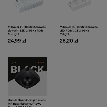
Miboxer FUT037S Sterownik
Miboxer FUT039S Sterownik
do taśm LED 2,4GHz RGB
LED RGB CCT 2,4GHz
Mi-Light
Milight
24,99 zł
26,20 zł
Damik Czujnik czujka ruchu
PIR natynkowy sufitowy