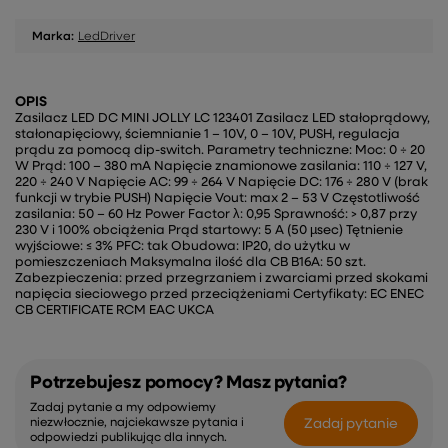
Marka:
LedDriver
OPIS
Zasilacz LED DC MINI JOLLY LC 123401 Zasilacz LED stałoprądowy,
stałonapięciowy, ściemnianie 1 – 10V, 0 – 10V, PUSH, regulacja
prądu za pomocą dip-switch. Parametry techniczne: Moc: 0 ÷ 20
W Prąd: 100 – 380 mA Napięcie znamionowe zasilania: 110 ÷ 127 V,
220 ÷ 240 V Napięcie AC: 99 ÷ 264 V Napięcie DC: 176 ÷ 280 V (brak
funkcji w trybie PUSH) Napięcie Vout: max 2 – 53 V Częstotliwość
zasilania: 50 – 60 Hz Power Factor λ: 0,95 Sprawność: > 0,87 przy
230 V i 100% obciążenia Prąd startowy: 5 A (50 µsec) Tętnienie
wyjściowe: ≤ 3% PFC: tak Obudowa: IP20, do użytku w
pomieszczeniach Maksymalna ilość dla CB B16A: 50 szt.
Zabezpieczenia: przed przegrzaniem i zwarciami przed skokami
napięcia sieciowego przed przeciążeniami Certyfikaty: EC ENEC
CB CERTIFICATE RCM EAC UKCA
Potrzebujesz pomocy? Masz pytania?
Zadaj pytanie a my odpowiemy
Zadaj pytanie
niezwłocznie, najciekawsze pytania i
odpowiedzi publikując dla innych.