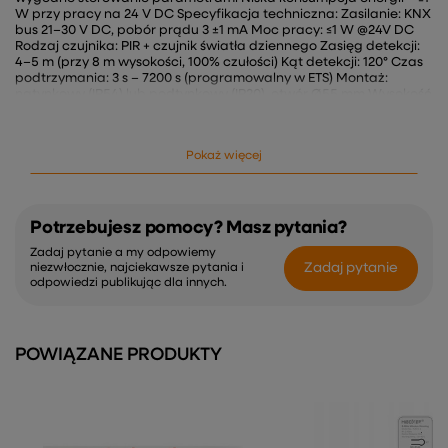
W przy pracy na 24 V DC Specyfikacja techniczna: Zasilanie: KNX
bus 21–30 V DC, pobór prądu 3 ±1 mA Moc pracy: ≤1 W @24V DC
Rodzaj czujnika: PIR + czujnik światła dziennego Zasięg detekcji:
4–5 m (przy 8 m wysokości, 100% czułości) Kąt detekcji: 120° Czas
podtrzymania: 3 s – 7200 s (programowalny w ETS) Montaż:
natynkowy (IP54) lub podtynkowy (IP20), otwór Ø55 mm Wysokość
montażu: 2,5–10 m (typowo 8 m) Temperatura pracy: -25°C…+50°C
Temperatura przechowywania: -40°C…+80°C Certyfikaty: KNX,
CE, RoHS Gwarancja: 5 lat Zastosowanie: Magazyny wysokiego
Pokaż więcej
składowania Hale produkcyjne i przemysłowe Centra logistyczne
Obiekty handlowe i biurowe Korytarze, klatki schodowe i duże
przestrzenie użytkowe
Potrzebujesz pomocy? Masz pytania?
Zadaj pytanie a my odpowiemy
Zadaj pytanie
niezwłocznie, najciekawsze pytania i
odpowiedzi publikując dla innych.
POWIĄZANE PRODUKTY