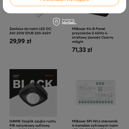
Zasilacz do taśm LED DC
MiBoxer K4-B Panel
24V 20W EFUR 220-240V
przycisków 2.4GHz 4-
strefowy jasność Czarny
29,99 zł
milight
71,33 zł
DAMIK Czujnik czujka ruchu
MiBoxer SPI-WL4 sterownik
PIR natynkowy sufitowy
4-kanałów cyfrowych taśm