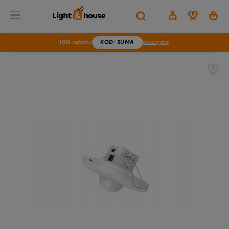
10% rabatu
KOD
: SUMA
skorzystaj