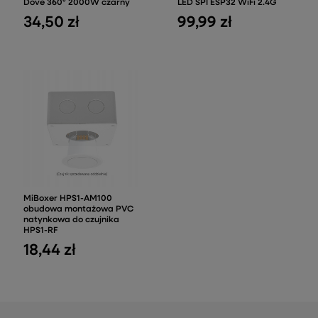
Dove 360° 2000W czarny
LED SPI ESP32 WiFi 2.4G
34,50 zł
99,99 zł
MiBoxer HPS1-AM100
obudowa montażowa PVC
natynkowa do czujnika
HPS1-RF
18,44 zł