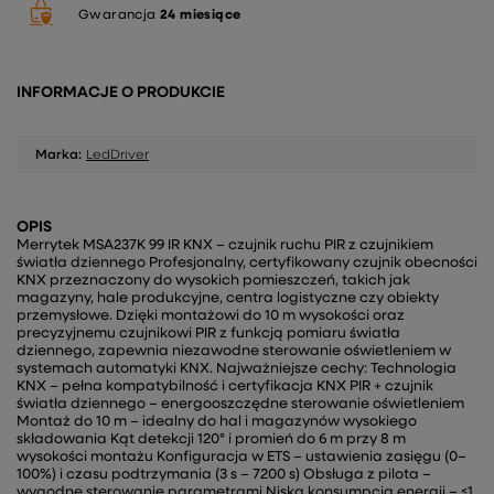
Gwarancja
24 miesiące
INFORMACJE O PRODUKCIE
Marka:
LedDriver
OPIS
Merrytek MSA237K 99 IR KNX – czujnik ruchu PIR z czujnikiem
światła dziennego Profesjonalny, certyfikowany czujnik obecności
KNX przeznaczony do wysokich pomieszczeń, takich jak
magazyny, hale produkcyjne, centra logistyczne czy obiekty
przemysłowe. Dzięki montażowi do 10 m wysokości oraz
precyzyjnemu czujnikowi PIR z funkcją pomiaru światła
dziennego, zapewnia niezawodne sterowanie oświetleniem w
systemach automatyki KNX. Najważniejsze cechy: Technologia
KNX – pełna kompatybilność i certyfikacja KNX PIR + czujnik
światła dziennego – energooszczędne sterowanie oświetleniem
Montaż do 10 m – idealny do hal i magazynów wysokiego
składowania Kąt detekcji 120° i promień do 6 m przy 8 m
wysokości montażu Konfiguracja w ETS – ustawienia zasięgu (0–
100%) i czasu podtrzymania (3 s – 7200 s) Obsługa z pilota –
wygodne sterowanie parametrami Niska konsumpcja energii – ≤1