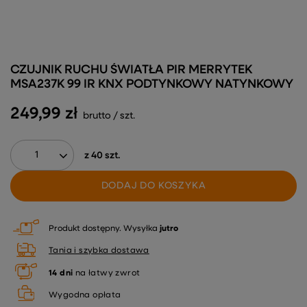
CZUJNIK RUCHU ŚWIATŁA PIR MERRYTEK
MSA237K 99 IR KNX PODTYNKOWY NATYNKOWY
249,99 zł
brutto
/
szt.
z
40
szt.
DODAJ DO KOSZYKA
Produkt dostępny
Wysyłka
jutro
Tania i szybka dostawa
14
dni
na łatwy zwrot
Wygodna opłata