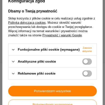
Konfiguracja zgód
Dbamy o Twoją prywatność
Sklep korzysta z plików cookie w celu realizacji usług zgodnie z
Polityką dotyczącą cookies
. Możesz określić warunki
przechowywania lub dostępu do cookie w Twojej przeglądarce.
Więcej informacji na temat warunków i prywatności można
znaleźć także na stronie
Prywatność i warunki Google
.
MiBoxer FUT007 Pilot taśm LED
MiBoxer ESW2-W intelige
czterostrefowy CCT biały 2,4G Mi-Light
przełącznik LED 2-GANG 
Tuya biały
21,91 zł
79,99 zł
Zawsze
Funkcjonalne pliki cookie (wymagane)
aktywne
Analityczne pliki cookie
Reklamowe pliki cookie
INNE PRODUKTY PRODUCENTA
Potwierdzam wszystkie
Potwierdzam wymagane