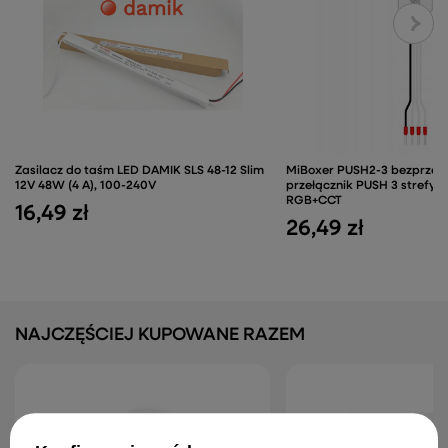
Zasilacz do taśm LED DAMIK SLS 48-12 Slim
MiBoxer PUSH2-3 bezprze
12V 48W (4 A), 100-240V
przełącznik PUSH 3 strefy 
RGB+CCT
16,49 zł
26,49 zł
NAJCZĘŚCIEJ KUPOWANE RAZEM