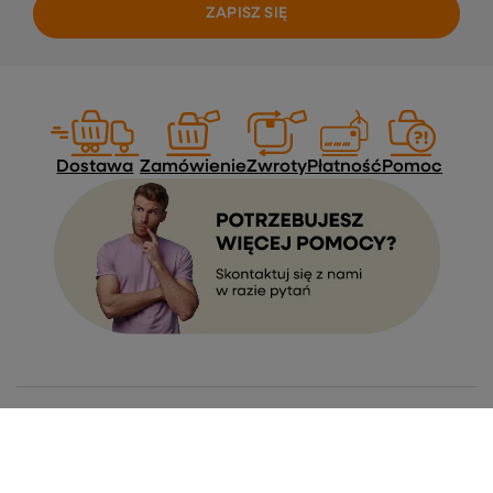
ZAPISZ SIĘ
Dostawa
Zamówienie
Zwroty
Płatność
Pomoc
Zamówienia
Status zamówienia