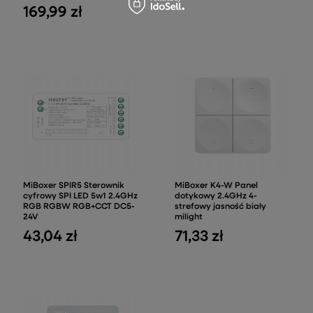
169,99 zł
MiBoxer SPIR5 Sterownik
MiBoxer K4-W Panel
cyfrowy SPI LED 5w1 2.4GHz
dotykowy 2.4GHz 4-
RGB RGBW RGB+CCT DC5-
strefowy jasność biały
24V
milight
43,04 zł
71,33 zł