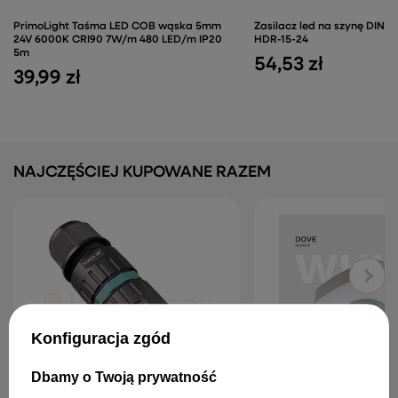
PrimoLight Taśma LED COB wąska 5mm
Zasilacz led na szynę DIN 
24V 6000K CRI90 7W/m 480 LED/m IP20
HDR-15-24
5m
54,53 zł
39,99 zł
NAJCZĘŚCIEJ KUPOWANE RAZEM
Konfiguracja zgód
Dbamy o Twoją prywatność