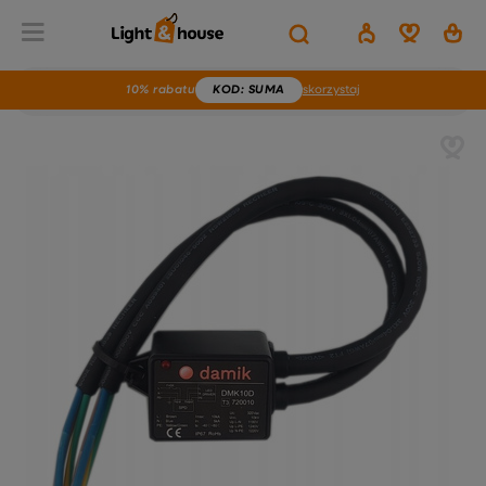
10% rabatu
KOD
: SUMA
skorzystaj