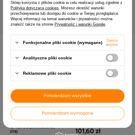
Sklep korzysta z plików cookie w celu realizacji usług zgodnie z
Wodoodporne złącze elektryczne
DAMIK Czujnik czujka ruc
Damik 5PIN IP68 450V bezśrubowe
360° 2000W Biały natynk
Polityką dotyczącą cookies
. Możesz określić warunki
przechowywania lub dostępu do cookie w Twojej przeglądarce.
22,89 zł
34,50 zł
Więcej informacji na temat warunków i prywatności można
znaleźć także na stronie
Prywatność i warunki Google
.
Zawsze
Funkcjonalne pliki cookie (wymagane)
aktywne
INNE PRODUKTY PRODUCENTA
Analityczne pliki cookie
Reklamowe pliki cookie
Potwierdzam wszystkie
Potwierdzam wymagane
SkyDance DA4-D 4-
Zasilacz do taśm LED TCI
kanałowy dimmer DALI CV
LCV 90W 24V 3,75A
12–48V DC (DIN Rail, DT6 /
101,60 zł
DT8)