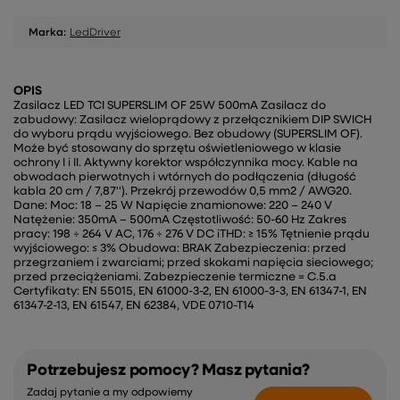
Marka:
LedDriver
OPIS
Zasilacz LED TCI SUPERSLIM OF 25W 500mA Zasilacz do
zabudowy: Zasilacz wieloprądowy z przełącznikiem DIP SWICH
do wyboru prądu wyjściowego. Bez obudowy (SUPERSLIM OF).
Może być stosowany do sprzętu oświetleniowego w klasie
ochrony I i II. Aktywny korektor współczynnika mocy. Kable na
obwodach pierwotnych i wtórnych do podłączenia (długość
kabla 20 cm / 7,87''). Przekrój przewodów 0,5 mm2 / AWG20.
Dane: Moc: 18 – 25 W Napięcie znamionowe: 220 – 240 V
Natężenie: 350mA – 500mA Częstotliwość: 50-60 Hz Zakres
pracy: 198 ÷ 264 V AC, 176 ÷ 276 V DC iTHD: ≥ 15% Tętnienie prądu
wyjściowego: ≤ 3% Obudowa: BRAK Zabezpieczenia: przed
przegrzaniem i zwarciami; przed skokami napięcia sieciowego;
przed przeciążeniami. Zabezpieczenie termiczne = C.5.a
Certyfikaty: EN 55015, EN 61000-3-2, EN 61000-3-3, EN 61347-1, EN
61347-2-13, EN 61547, EN 62384, VDE 0710-T14
Potrzebujesz pomocy? Masz pytania?
Zadaj pytanie a my odpowiemy