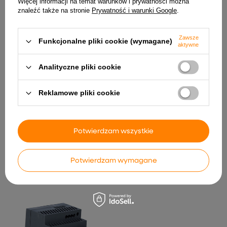
Więcej informacji na temat warunków i prywatności można
znaleźć także na stronie
Prywatność i warunki Google
.
INNE PRODUKTY PRODUCENTA
Zawsze
Funkcjonalne pliki cookie (wymagane)
aktywne
Analityczne pliki cookie
Reklamowe pliki cookie
Potwierdzam wszystkie
Zasilacz do taśm LED DC
MiBoxer FUT089-B Pilot
24V EFU 100-120VAC / 220-
czarny RGB CCT 8-strefowy
240VAC
Mi-Light
Potwierdzam wymagane
29,99 zł
69,99 zł