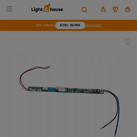
10% rabatu
KOD
: SUMA
skorzystaj