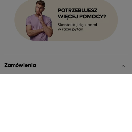
Zamówienia
Status zamówienia
Śledzenie przesyłki
Chcę zareklamować produkt
Chcę zwrócić produkt
Chcę wymienić towar
Kontakt