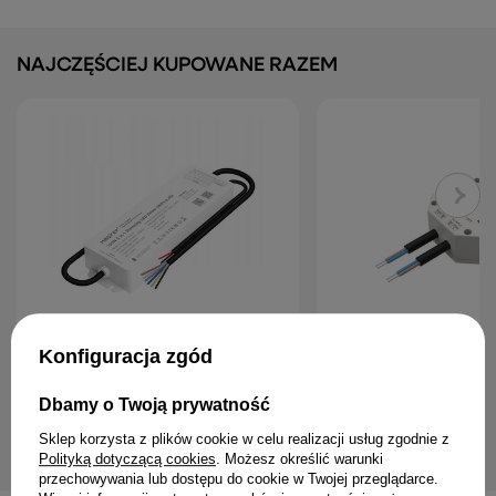
NAJCZĘŚCIEJ KUPOWANE RAZEM
Konfiguracja zgód
MiBoxer WP5-P150V24 Zasilacz LED
SkyDance DT-B Sterownik
150W 5w1 RGBW CCT WiFi + 2.4G IP67
ściemniacz DALI 100-240
Milight
360W (DT4)
Dbamy o Twoją prywatność
329,98 zł
145,00 zł
Sklep korzysta z plików cookie w celu realizacji usług zgodnie z
Polityką dotyczącą cookies
. Możesz określić warunki
przechowywania lub dostępu do cookie w Twojej przeglądarce.