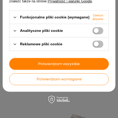
znaleźć także na stronie
Prywatność i warunki Google
.
INNE PRODUKTY PRODUCENTA
Zawsze
Funkcjonalne pliki cookie (wymagane)
aktywne
Analityczne pliki cookie
Reklamowe pliki cookie
Potwierdzam wszystkie
DAMIK złączka łącznik
Zasilacz do taśm LED
konektor do taśmy LED COB
DAMIK SLS 60-24 Slim 24V
8mm strip to strip mono
60W (2,5 A), 100-240V
Potwierdzam wymagane
3,79 zł
22,00 zł