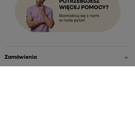
Zamówienia
Status zamówienia
Śledzenie przesyłki
Chcę zareklamować produkt
Chcę zwrócić produkt
Chcę wymienić towar
Kontakt