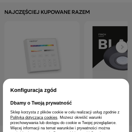
NAJCZĘŚCIEJ KUPOWANE RAZEM
Konfiguracja zgód
Miboxer B4 Pilot ścienny LED RGB+CCT
DAMIK Czujnik czujka ruc
4-strefowy 2.4GHz Milight biały
natynkowy sufitowy Finc
czarny
69,61 zł
Dbamy o Twoją prywatność
23,51 zł
Sklep korzysta z plików cookie w celu realizacji usług zgodnie z
Polityką dotyczącą cookies
. Możesz określić warunki
przechowywania lub dostępu do cookie w Twojej przeglądarce.
Więcej informacji na temat warunków i prywatności można