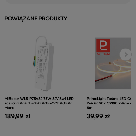
POWIĄZANE PRODUKTY
MiBoxer WL5-P75V24 75W 24V 5w1 LED
PrimoLight Taśma LED CO
zasilacz WiFi 2.4GHz RGB+CCT RGBW
24V 6000K CRI90 7W/m 480
Mono
5m
189,99 zł
39,99 zł