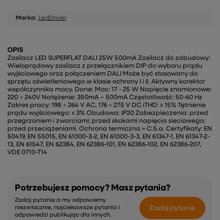
Marka:
LedDriver
OPIS
Zasilacz LED SUPERFLAT DALI 25W 500mA Zasilacz do zabudowy:
Wieloprądowy zasilacz z przełącznikiem DIP do wyboru prądu
wyjściowego oraz połączeniem DALI Może być stosowany do
sprzętu oświetleniowego w klasie ochrony I i II. Aktywny korektor
współczynnika mocy. Dane: Moc: 17 - 25 W Napięcie znamionowe:
220 ÷ 240V Natężenie: 350mA – 500mA Częstotliwość: 50-60 Hz
Zakres pracy: 198 ÷ 264 V AC, 176 ÷ 275 V DC iTHD: ≥ 15% Tętnienie
prądu wyjściowego: ≤ 3% Obudowa: IP20 Zabezpieczenia: przed
przegrzaniem i zwarciami; przed skokami napięcia sieciowego;
przed przeciążeniami. Ochrona termiczna = C.5.a. Certyfikaty: EN
50419, EN 55015, EN 61000-3-2, EN 61000-3-3, EN 61347-1, EN 61347-2-
13, EN 61547, EN 62384, EN 62386-101, EN 62386-102, EN 62386-207,
VDE 0710-T14
Potrzebujesz pomocy? Masz pytania?
Zadaj pytanie a my odpowiemy
Zadaj pytanie
niezwłocznie, najciekawsze pytania i
odpowiedzi publikując dla innych.