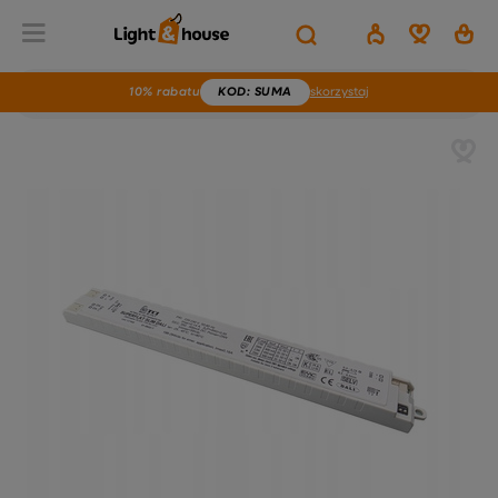
10% rabatu
KOD
: SUMA
skorzystaj