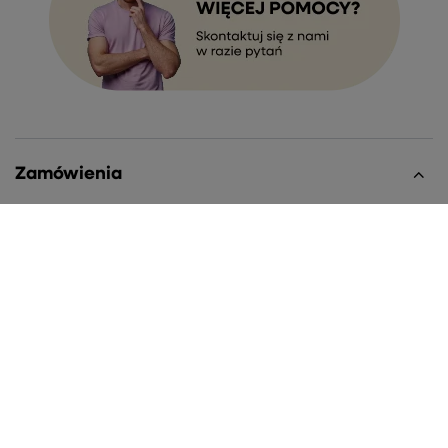
Zamówienia
Status zamówienia
Śledzenie przesyłki
Chcę zareklamować produkt
Chcę zwrócić produkt
Chcę wymienić towar
Kontakt