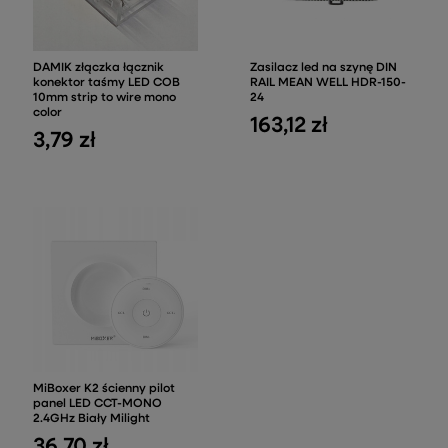
DAMIK złączka łącznik
Zasilacz led na szynę DIN
konektor taśmy LED COB
RAIL MEAN WELL HDR-150-
10mm strip to wire mono
24
color
163,12 zł
3,79 zł
MiBoxer K2 ścienny pilot
panel LED CCT-MONO
2.4GHz Biały Milight
36,70 zł