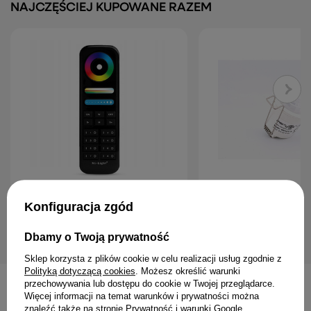
NAJCZĘŚCIEJ KUPOWANE RAZEM
MiBoxer FUT089-B Pilot czarny RGB
Merrytek MSA070 IR Czujn
CCT 8-strefowy Mi-Light
DALI-2 35mm
Konfiguracja zgód
69,99 zł
139,00 zł
Dbamy o Twoją prywatność
Sklep korzysta z plików cookie w celu realizacji usług zgodnie z
Polityką dotyczącą cookies
. Możesz określić warunki
przechowywania lub dostępu do cookie w Twojej przeglądarce.
Więcej informacji na temat warunków i prywatności można
INNE PRODUKTY PRODUCENTA
znaleźć także na stronie
Prywatność i warunki Google
.