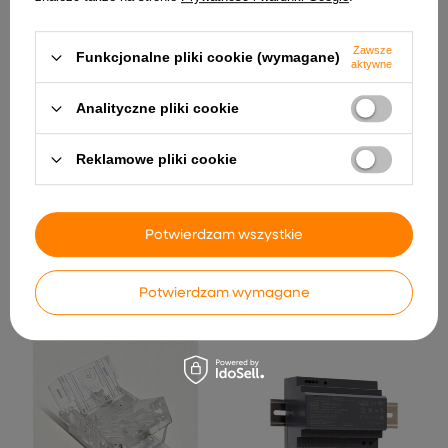
Zawsze
Funkcjonalne pliki cookie (wymagane)
aktywne
Analityczne pliki cookie
Reklamowe pliki cookie
Zasilacz LED DAMIK DIN60
Wodoodporna puszka
24V 2.5A 60W na szynę DIN
hermetyczna kablowa 2
Potwierdzam wszystkie
torowa DAMIK IP68
58,78 zł
15,50 zł
Potwierdzam wymagane