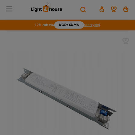
10% rabatu
KOD
: SUMA
skorzystaj