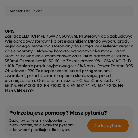
Marka:
LedDriver
OPIS
Zasilacz LED TCI MPE 75W / 550mA SLIM Sterownik do zabudowy:
Wieloprądowy sterownik z przełącznikiem DIP do wyboru prądu
wyjściowego. Może być stosowany do sprzętu oświetleniowego w
klasie ochrony I. Aktywny korektor współczynnika mocy. Dane:
Moc: 75 W Napięcie znamionowe: 220 ÷ 240V Natężenie: 350mA –
550mA Częstotliwość: 50-60 Hz Zakres pracy: 198 ÷ 264 V AC iTHD:
≥ 10% Tętnienie prądu wyjściowego: ≤ 3% λ max. Power Factor: 0,95
Obudowa: IP20 Zabezpieczenia: przed przegrzaniem i
zwarciami; przed skokami napięcia sieciowego; przed
przeciążeniami. Ochrona termiczna = C.5.a. Certyfikaty: EN
55015, EN 61000-3-2, EN 61000-3-3, EN 61347-1, EN 61347-2-13, EN
61547, EN 62384
Potrzebujesz pomocy? Masz pytania?
Zadaj pytanie a my odpowiemy
Zadaj pytanie
niezwłocznie, najciekawsze pytania i
odpowiedzi publikując dla innych.