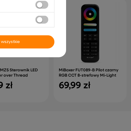
 wszystkie
SMZ5 Sterownik LED
MiBoxer FUT089-B Pilot czarny
er over Thread
RGB CCT 8-strefowy Mi-Light
9 zł
69,99 zł