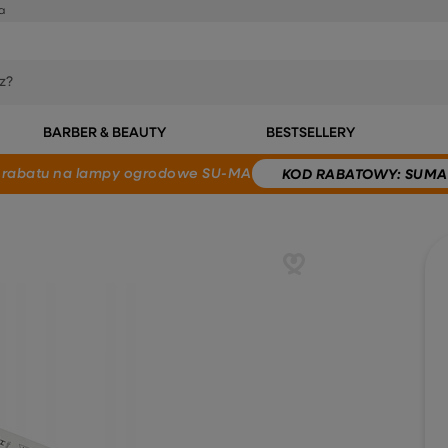
a
BARBER & BEAUTY
BESTSELLERY
 rabatu
na lampy ogrodowe SU-MA
KOD
RABATOWY
: SUMA