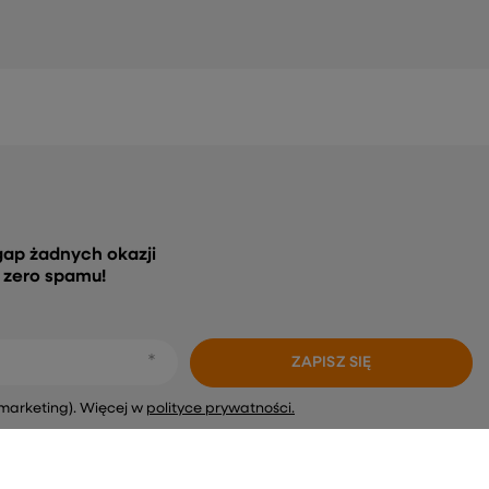
gap żadnych okazji
, zero spamu!
ZAPISZ SIĘ
marketing). Więcej w
polityce prywatności.