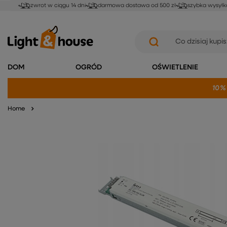
zwrot w ciągu 14 dni
darmowa dostawa od 500 zł
szybka wysyłk
DOM
OGRÓD
OŚWIETLENIE
10%
Home