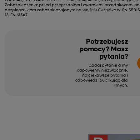
264 V AC, 176 ÷ 264 V DC iTHD: ≥ 15% Tętnienie prądu wyjściowego: ≤
Zabezpieczenia: przed przegrzaniem i zwarciem; przed skokami na
bezpiecznikiem zabezpieczającym na wejściu Certyfikaty: EN 55015, E
13, EN 61547
Potrzebujesz
pomocy? Masz
pytania?
Zadaj pytanie a my
odpowiemy niezwłocznie,
najciekawsze pytania i
odpowiedzi publikując dla
innych.