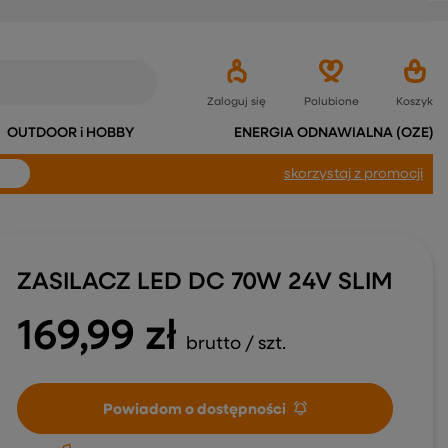
Zaloguj się
Polubione
Koszyk
OUTDOOR i HOBBY
ENERGIA ODNAWIALNA (OZE)
skorzystaj
z promocji
ZASILACZ LED DC 70W 24V SLIM
169,99 zł
brutto
/
szt.
Powiadom o dostępności