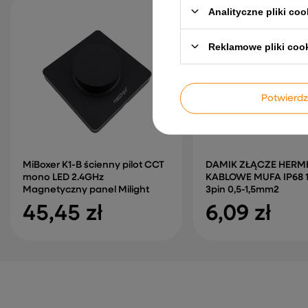
Analityczne pliki coo
Reklamowe pliki coo
Potwier
MiBoxer K1-B ścienny pilot CCT
DAMIK ZŁĄCZE HERM
mono LED 2.4GHz
KABLOWE MUFA IP68 1
Magnetyczny panel Milight
3pin 0,5-1,5mm2
45,45 zł
6,09 zł