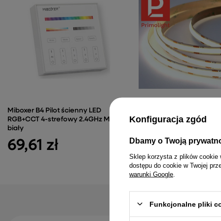
Miboxer B4 Pilot ścienny LED
Taśma LED COB 12V 400
Konfiguracja zgód
RGB+CCT 4-strefowy 2.4GHz Milight
5,01 zł
biały
Dbamy o Twoją prywatn
69,61 zł
Sklep korzysta z plików cookie 
dostępu do cookie w Twojej prz
warunki Google
.
Funkcjonalne pliki 