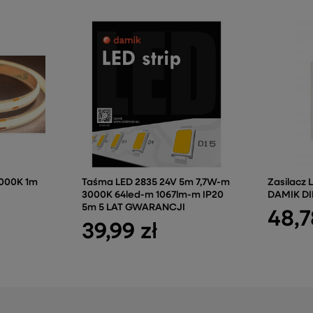
000K 1m
Taśma LED 2835 24V 5m 7,7W-m
Zasilacz 
3000K 64led-m 1067lm-m IP20
DAMIK DI
5m 5 LAT GWARANCJI
48,7
39,99 zł