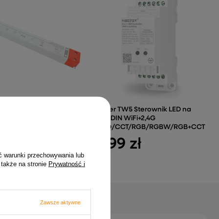
acz do taśm LED 150W
MiBoxer TW5 Sterownik LED na
a cieńki slim
szynę DIN WiFi+2,4G
MONO/CCT/RGB/RGBW/RGB+CCT
 zł
79,99 zł
ć warunki przechowywania lub
 także na stronie
Prywatność i
Zawsze aktywne