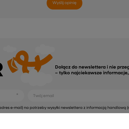
Wyślij opinię
R
Dołącz do newslettera i nie prze
– tylko najciekawsze informacje
Twój email
s e-mail) na potrzeby wysyłki newslettera z informacją handlową (