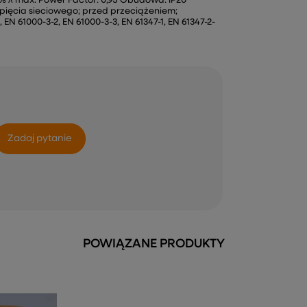
 3% λ max. Power Factor: 0,95 Obudowa: IP20
pięcia sieciowego; przed przeciążeniem;
N 61000-3-2, EN 61000-3-3, EN 61347-1, EN 61347-2-
Zadaj pytanie
POWIĄZANE PRODUKTY