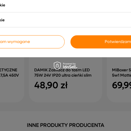
kie
kie
dzam wymagane
Potwierdzam
ETYCZNE
DAMIK Zasilacz do taśm LED
MiBoxer 
7,5A 450V
75W 24V IP20 ultra cieńki slim
5w1 Matt
48,90 zł
69,9
INNE PRODUKTY PRODUCENTA