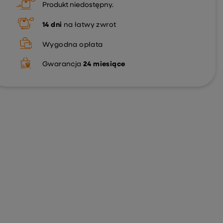
Produkt niedostępny
14
dni
na łatwy zwrot
Wygodna opłata
Gwarancja
24 miesiące