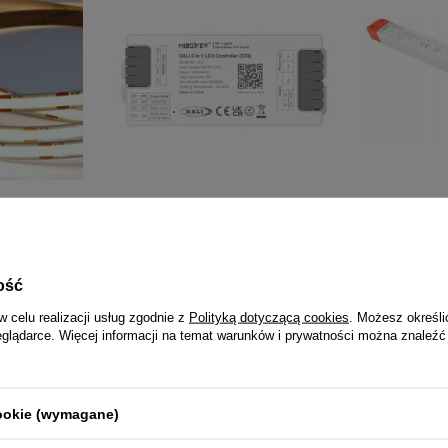
0K 1m
MiBoxer DL2 DALI-2 (DT8) sterownik
DAMIK Zasil
LED CCT / Single Color 2-kanały
24V IP20 ultr
NOWOŚĆ
68,90
ość
199,99 zł
w celu realizacji usług zgodnie z
Polityką dotyczącą cookies
. Możesz określi
eglądarce. Więcej informacji na temat warunków i prywatności można znaleźć
NAJCZĘŚCIEJ KUPOWANE RAZEM
cookie (wymagane)