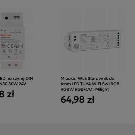
LED na szynę DIN
Miboxer WL5 Sterownik do
N30 30W 24V
taśm LED TUYA WIFI 5w1 RGB
RGBW RGB+CCT Milight
8 zł
64,98 zł