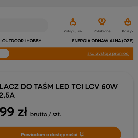
Zaloguj się
Polubione
Koszyk
OUTDOOR i HOBBY
ENERGIA ODNAWIALNA (OZE)
skorzystaj
z promocji
ILACZ DO TAŚM LED TCI LCV 60W
2,5A
,99 zł
brutto
/
szt.
Powiadom o dostępności