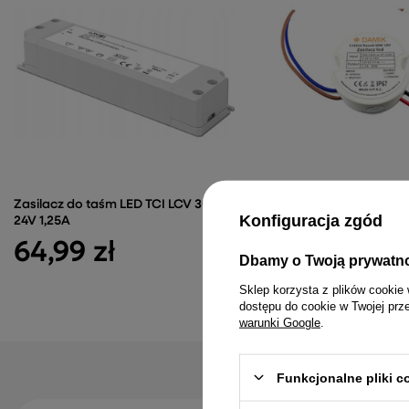
Zasilacz do taśm LED TCI LCV 30W
Zasilacz do taśm LED D
Konfiguracja zgód
24V 1,25A
12V 30W IP67
64,99 zł
20,50 zł
Dbamy o Twoją prywatn
Sklep korzysta z plików cookie 
dostępu do cookie w Twojej prz
warunki Google
.
Funkcjonalne pliki 