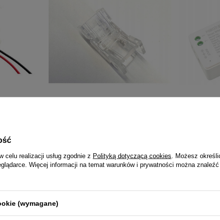
AMIK Round
DAMIK złączka łącznik konektor do
MiBoxer FUT
taśmy LED COB 8mm strip to strip
biały Dual 
mono
22,44
ość
3,79 zł
w celu realizacji usług zgodnie z
Polityką dotyczącą cookies
. Możesz określi
eglądarce. Więcej informacji na temat warunków i prywatności można znaleźć
NAJCZĘŚCIEJ KUPOWANE RAZEM
cookie (wymagane)