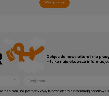
Wyślij opinię
R
Dołącz do newslettera i nie prze
– tylko najciekawsze informacje
Twój email
s e-mail) na potrzeby wysyłki newslettera z informacją handlową (