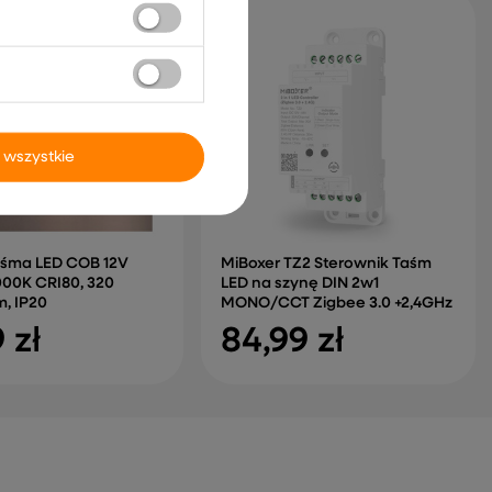
 wszystkie
śma LED COB 12V
MiBoxer TZ2 Sterownik Taśm
00K CRI80, 320
LED na szynę DIN 2w1
, IP20
MONO/CCT Zigbee 3.0 +2,4GHz
 zł
84,99 zł