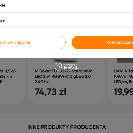
kie
kie
dzam wymagane
Potwierdzam
m 11,5W-
MiBoxer FUT037Z+ Sterownik
DAMIK Ta
28lm-m
LED 3w1 RGBWW Zigbee 3.0
10W/m 40
JI
2.4GHz
LED/m, 5m
74,73 zł
19,99
INNE PRODUKTY PRODUCENTA