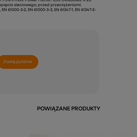
o: ≤ 3% λ max. Power Factor: 0,95 Obudowa: IP20
pięcia sieciowego; przed przeciążeniami.
N 61000-3-2, EN 61000-3-3, EN 61347-1, EN 61347-2-
Zadaj pytanie
POWIĄZANE PRODUKTY