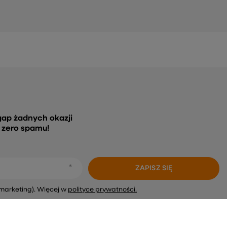
gap żadnych okazji
, zero spamu!
ZAPISZ SIĘ
marketing). Więcej w
polityce prywatności.