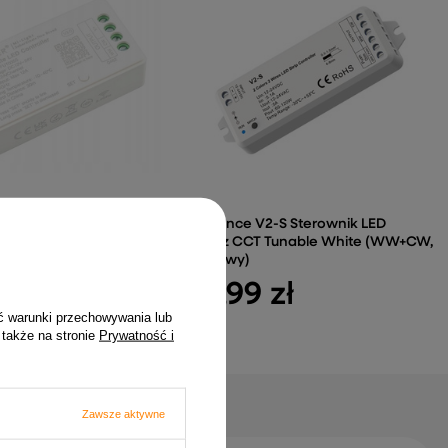
035S Sterownik LED
SkyDance V2-S Sterownik LED
White CCT WW 2,4Ghz
2.4Ghz CCT Tunable White (WW+CW,
2-żyłowy)
 zł
117,99 zł
ć warunki przechowywania lub
 także na stronie
Prywatność i
Zawsze aktywne