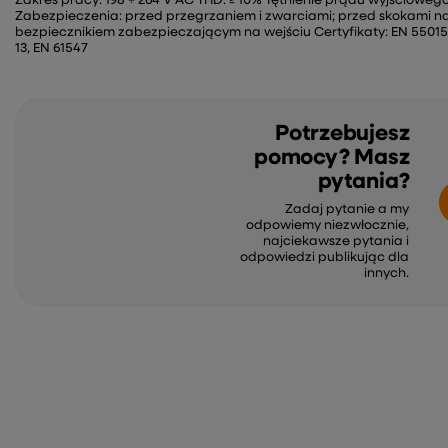
Zakres pracy: 198 ÷ 264 V AC THD: ≥ 10% Tętnienie prądu wyjścioweg
Zabezpieczenia: przed przegrzaniem i zwarciami; przed skokami na
bezpiecznikiem zabezpieczającym na wejściu Certyfikaty: EN 55015, E
13, EN 61547
Potrzebujesz
pomocy? Masz
pytania?
Zadaj pytanie a my
odpowiemy niezwłocznie,
najciekawsze pytania i
odpowiedzi publikując dla
innych.