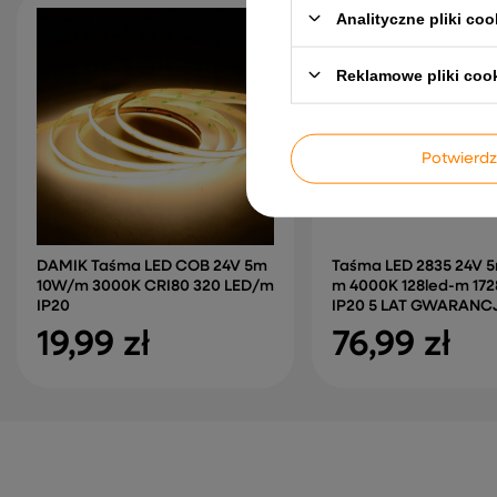
Analityczne pliki coo
Reklamowe pliki coo
Potwier
DAMIK Taśma LED COB 24V 5m
Taśma LED 2835 24V 5
10W/m 3000K CRI80 320 LED/m
m 4000K 128led-m 17
IP20
IP20 5 LAT GWARANC
19,99 zł
76,99 zł