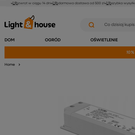
zwrot w ciągu 14 dni
darmowa dostawa od 500 zł
szybka wysyłk
DOM
OGRÓD
OŚWIETLENIE
10%
Home