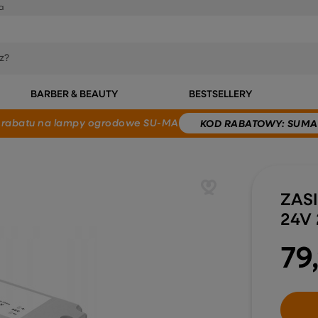
a
BARBER & BEAUTY
BESTSELLERY
 rabatu
na lampy ogrodowe SU-MA
KOD
RABATOWY
: SUMA
ZAS
24V 
79