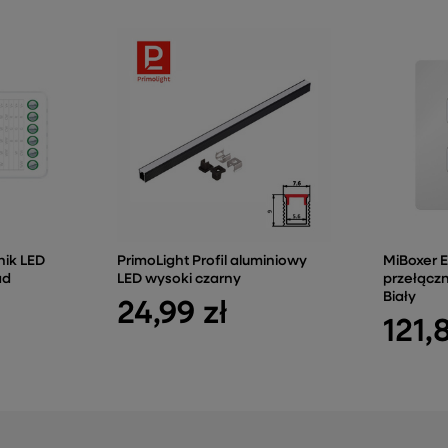
nik LED
PrimoLight Profil aluminiowy
MiBoxer E
ad
LED wysoki czarny
przełącz
Biały
24,99 zł
121,