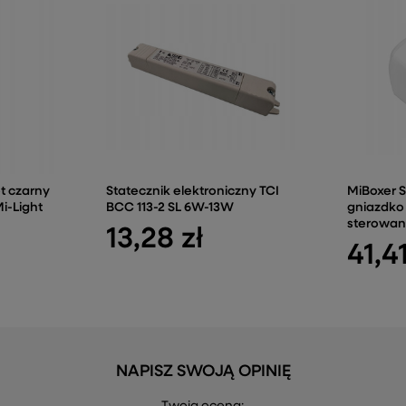
t czarny
Statecznik elektroniczny TCI
MiBoxer 
i-Light
BCC 113-2 SL 6W-13W
gniazdko 
sterowani
13,28 zł
41,41
NAPISZ SWOJĄ OPINIĘ