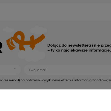
R
Dołącz do newslettera i nie prze
– tylko najciekawsze informacje
Twój email
s e-mail) na potrzeby wysyłki newslettera z informacją handlową (