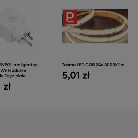
SWE01 Inteligentne
Taśma LED COB 24V 3000K 1m
Wi-Fi zdalne
5,01 zł
e Tuya białe
 zł