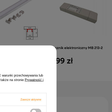
rofil aluminiowy LED
Statecznik elektroniczny MB 213-2
 srebrny
13W
zł
99,99 zł
ć warunki przechowywania lub
 także na stronie
Prywatność i
Zawsze aktywne