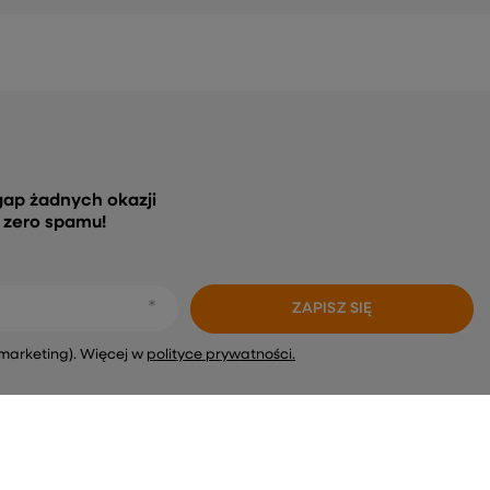
gap żadnych okazji
, zero spamu!
ZAPISZ SIĘ
marketing). Więcej w
polityce prywatności.