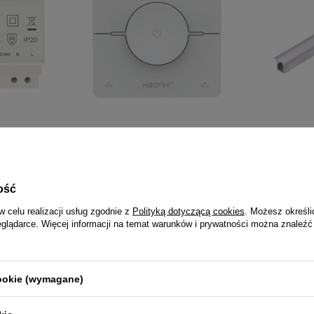
IN DAMIK
MiBoxer K0 ścienny przycisk 2.4GHz
PrimoLight P
Biały bezprzewodowy Milight
wpuszczany
54,75 zł
21,00 
ość
w celu realizacji usług zgodnie z
Polityką dotyczącą cookies
. Możesz określi
eglądarce. Więcej informacji na temat warunków i prywatności można znaleźć
NAJCZĘŚCIEJ KUPOWANE RAZEM
cookie (wymagane)