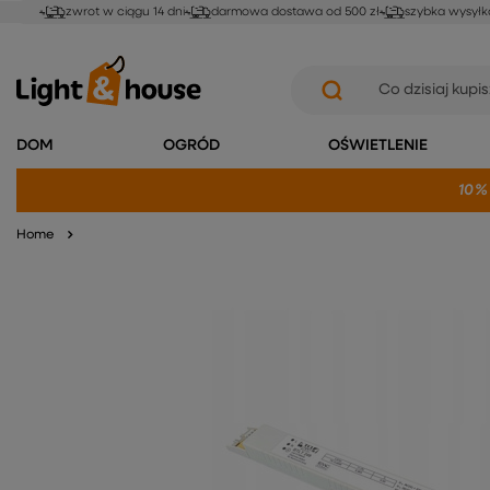
zwrot w ciągu 14 dni
darmowa dostawa od 500 zł
szybka wysyłk
DOM
OGRÓD
OŚWIETLENIE
10%
Home