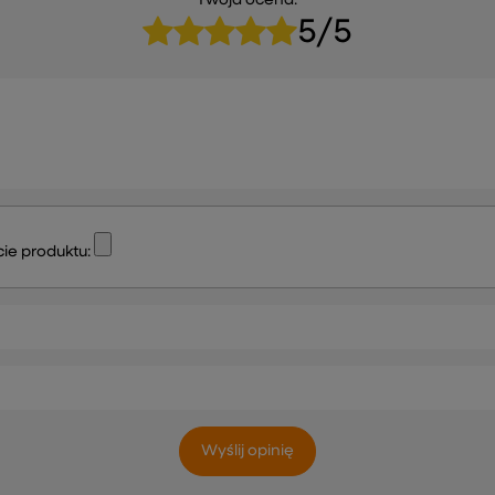
Twoja ocena:
5/5
ie produktu:
Wyślij opinię