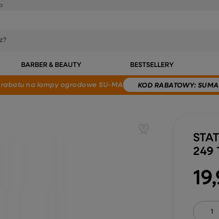
a
BARBER & BEAUTY
BESTSELLERY
 rabatu
na lampy ogrodowe SU-MA
KOD
RABATOWY
: SUMA
STA
249
19,