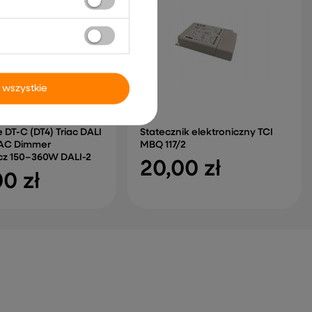
 wszystkie
DT-C (DT4) Triac DALI
Statecznik elektroniczny TCI
AC Dimmer
MBQ 117/2
cz 150–360W DALI-2
20,00 zł
00 zł