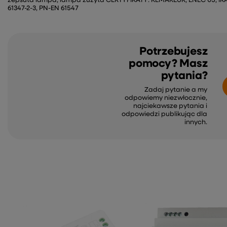
zepsuta lampa; lampa zużyta CERTYFIKATY: KEMAKEUR, ENEC 05, IRAM
61347-2-3, PN-EN 61547
Potrzebujesz
pomocy? Masz
pytania?
Zadaj pytanie a my
odpowiemy niezwłocznie,
najciekawsze pytania i
odpowiedzi publikując dla
innych.