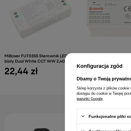
MiBoxer FUT035S Sterownik LED
Zasilacz LED na szynę D
biały Dual White CCT WW 2,4Ghz
DIN150 24V 6.25A 150W
Konfiguracja zgód
22,44 zł
108,79 zł
Dbamy o Twoją prywatn
Sklep korzysta z plików cookie 
dostępu do cookie w Twojej prz
warunki Google
.
Funkcjonalne pliki 