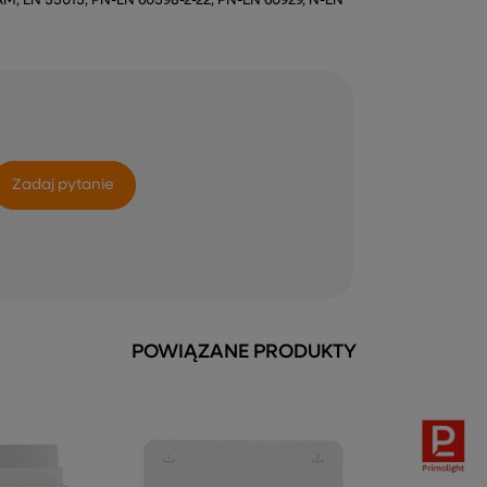
, EN 55015, PN-EN 60598-2-22, PN-EN 60929, N-EN
Zadaj pytanie
POWIĄZANE PRODUKTY