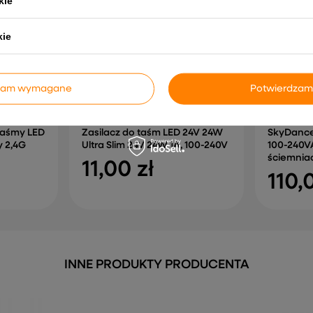
kie
kie
dzam wymagane
Potwierdzam
 taśmy LED
Zasilacz do taśm LED 24V 24W
SkyDance 
y 2,4G
Ultra Slim 24V 24W 1A, 100-240V
100-240V
ściemnia
11,00 zł
110,
INNE PRODUKTY PRODUCENTA