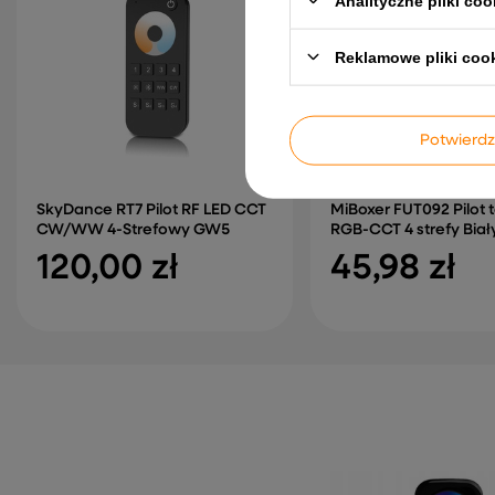
Analityczne pliki coo
Reklamowe pliki coo
Potwier
SkyDance RT7 Pilot RF LED CCT
MiBoxer FUT092 Pilot
CW/WW 4-Strefowy GW5
RGB-CCT 4 strefy Biał
120,00 zł
45,98 zł