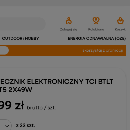
Zaloguj się
Polubione
Koszyk
OUTDOOR i HOBBY
ENERGIA ODNAWIALNA (OZE)
skorzystaj
z promocji
TECZNIK ELEKTRONICZNY TCI BTLT
 T5 2X49W
99 zł
brutto
/
szt.
z
22
szt.