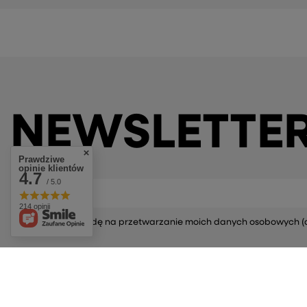
NEWSLETTE
Prawdziwe
opinie klientów
4.7
/ 5.0
Twoje Imię
214 opinii
Wyrażam zgodę na przetwarzanie moich danych osobowych (adre