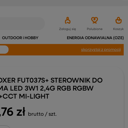
Zaloguj się
Polubione
Koszyk
OUTDOOR i HOBBY
ENERGIA ODNAWIALNA (OZE)
skorzystaj
z promocji
OXER FUT037S+ STEROWNIK DO
MA LED 3W1 2,4G RGB RGBW
+CCT MI-LIGHT
,76 zł
brutto
/
szt.