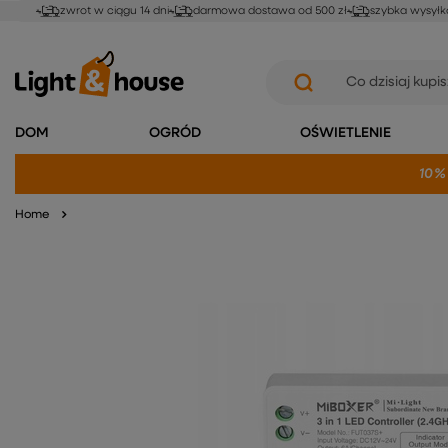
zwrot w ciągu 14 dni
darmowa dostawa od 500 zł
szybka wysyłk
DOM
OGRÓD
OŚWIETLENIE
10%
Home