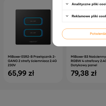
Analityczne pliki coo
Reklamowe pliki coo
Potwier
MiBoxer ESR2-B Przełącznik 2-
MiBoxer B3 Naścienny 
GANG 2 strefy ściemniacz 2.4G
RGBW 4-strefowy 2.4
230V
Dotykowy panel
65,99 zł
79,38 zł