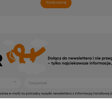
Wyślij opinię
R
Dołącz do newslettera i nie prze
– tylko najciekawsze informacje
Twój email
s e-mail) na potrzeby wysyłki newslettera z informacją handlową (