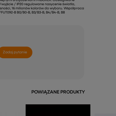
olejnymi urządzeniami MIBOXER. Obsługiwane
A/wyjście / IP20 regulowane nasycenie światła,
sności, 16 milionów kolorów do wyboru. Współpraca
/FUT092-B B0/B0-B, B3/B3-B, B4/B4-B, B8
Zadaj pytanie
POWIĄZANE PRODUKTY