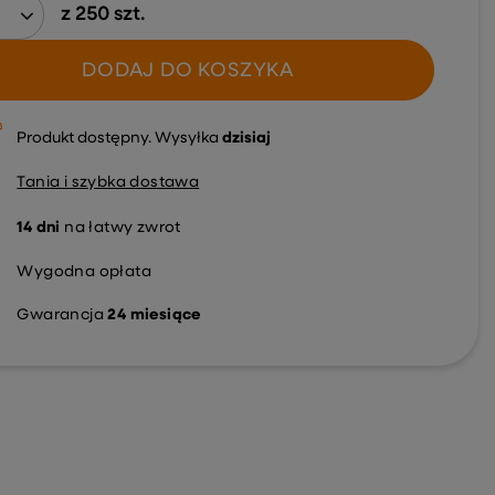
z
250
szt.
DODAJ DO KOSZYKA
Produkt dostępny
Wysyłka
dzisiaj
Tania i szybka dostawa
14
dni
na łatwy zwrot
Wygodna opłata
Gwarancja
24 miesiące