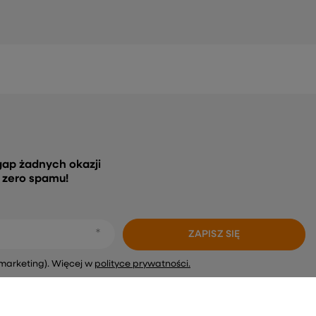
gap żadnych okazji
, zero spamu!
ZAPISZ SIĘ
marketing). Więcej w
polityce prywatności.