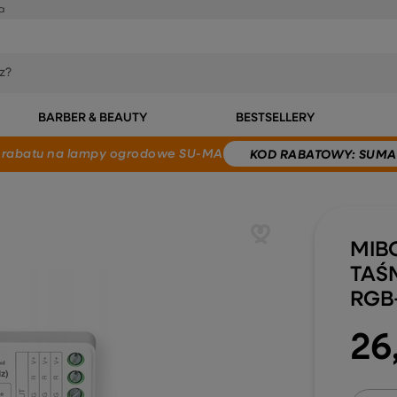
a
BARBER & BEAUTY
BESTSELLERY
 rabatu
na lampy ogrodowe SU-MA
KOD
RABATOWY
: SUMA
MIB
TAŚ
RGB
26