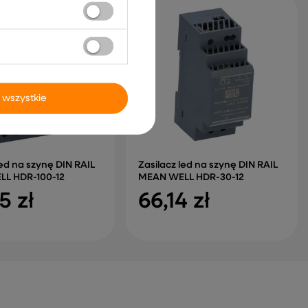
 wszystkie
led na szynę DIN RAIL
Zasilacz led na szynę DIN RAIL
L HDR-100-12
MEAN WELL HDR-30-12
5 zł
66,14 zł