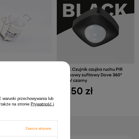
A070 IR Czujnik ruchu
DAMIK Czujnik czujka ruchu PIR
 35mm
natynkowy sufitowy Dove 360°
2000W czarny
0 zł
34,50 zł
ć warunki przechowywania lub
 także na stronie
Prywatność i
Zawsze aktywne