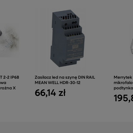
 2-2 IP68
Zasilacz led na szynę DIN RAIL
Merrytek
owa
MEAN WELL HDR-30-12
mikrofalo
rożna X
podtynko
66,14 zł
195,