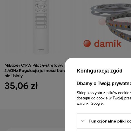
MiBoxer C1-W Pilot 4-strefowy
Taśma LED 2835 24V 1m 
Konfiguracja zgód
2.4GHz Regulacja jasności barwy
4000K 64led-m 1128lm-m
bieli biały
IP20
Dbamy o Twoją prywatn
35,06 zł
8,98 zł
Sklep korzysta z plików cookie 
dostępu do cookie w Twojej prz
warunki Google
.
Funkcjonalne pliki 