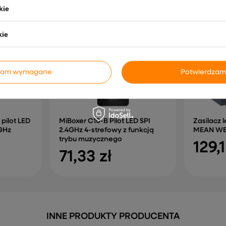
kie
kie
dzam wymagane
Potwierdzam
pilot LED
MiBoxer C10-B Pilot LED SPI
Zasilacz 
GHz
2.4GHz 4-strefowy z funkcją
MEAN WEL
trybu muzycznego
129,1
71,33 zł
INNE PRODUKTY PRODUCENTA