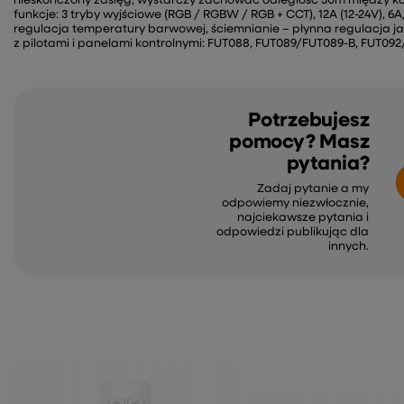
nieskończony zasięg, wystarczy zachować odległość 30m między k
funkcje: 3 tryby wyjściowe (RGB / RGBW / RGB + CCT), 12A (12-24V), 6
regulacja temperatury barwowej, ściemnianie – płynna regulacja ja
z pilotami i panelami kontrolnymi: FUT088, FUT089/FUT089-B, FUT092
Potrzebujesz
pomocy? Masz
pytania?
Zadaj pytanie a my
odpowiemy niezwłocznie,
najciekawsze pytania i
odpowiedzi publikując dla
innych.