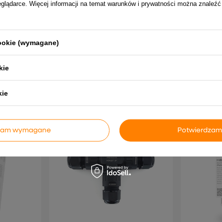
eglądarce. Więcej informacji na temat warunków i prywatności można znaleźć
D CCT
Taśma LED 2835 24V 1m 9,6W-m
SkyDance D
acja barwy i
4000K 80led-m 1440lm-m S8 IP20
sterownik ś
DT6/DT8 12
12,90 zł
149,99
cookie (wymagane)
kie
kie
NAJCZĘŚCIEJ KUPOWANE RAZEM
dzam wymagane
Potwierdzam