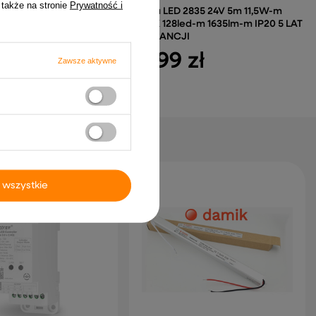
 także na stronie
Prywatność i
A4-M 4-kanałowy
Taśma LED 2835 24V 5m 11,5W-m
ciemniacz LED DALI CV
3000K 128led-m 1635lm-m IP20 5 LAT
–48V
GWARANCJI
 zł
76,99 zł
Zawsze aktywne
 wszystkie