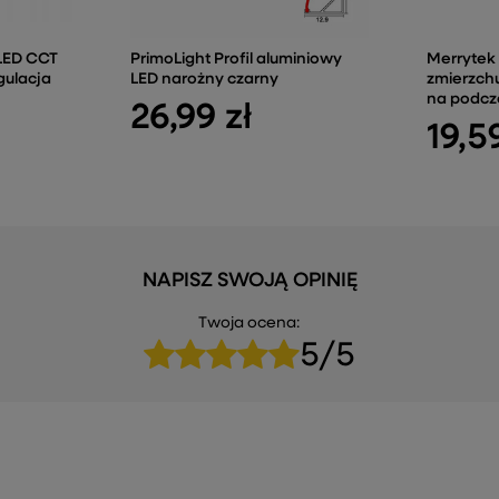
 LED CCT
PrimoLight Profil aluminiowy
Merrytek 
gulacja
LED narożny czarny
zmierzchu
na podcz
26,99 zł
19,5
NAPISZ SWOJĄ OPINIĘ
Twoja ocena:
5/5