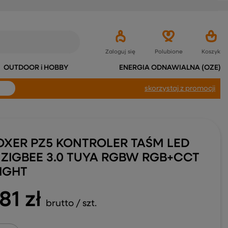
Zaloguj się
Polubione
Koszyk
OUTDOOR i HOBBY
ENERGIA ODNAWIALNA (OZE)
skorzystaj
z promocji
OXER PZ5 KONTROLER TAŚM LED
 ZIGBEE 3.0 TUYA RGBW RGB+CCT
LIGHT
81 zł
brutto
/
szt.