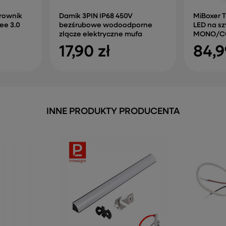
rownik
Damik 3PIN IP68 450V
MiBoxer 
ee 3.0
bezśrubowe wodoodporne
LED na sz
złącze elektryczne mufa
MONO/CCT
17,90 zł
84,9
INNE PRODUKTY PRODUCENTA