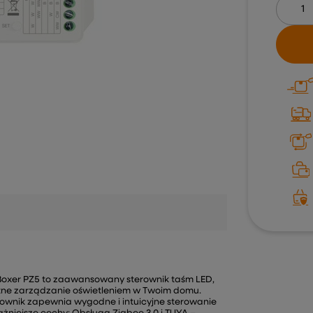
iBoxer PZ5 to zaawansowany sterownik taśm LED,
entne zarządzanie oświetleniem w Twoim domu.
rownik zapewnia wygodne i intuicyjne sterowanie