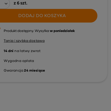
z
6
szt.
DODAJ DO KOSZYKA
Produkt dostępny
Wysyłka
w poniedziałek
Tania i szybka dostawa
14
dni
na łatwy zwrot
Wygodna opłata
Gwarancja
24 miesiące