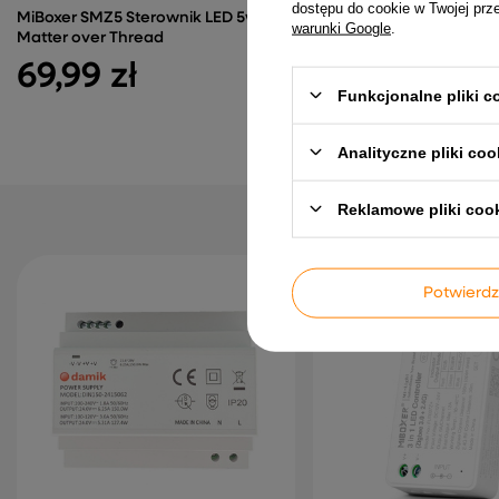
dostępu do cookie w Twojej prz
MiBoxer SMZ5 Sterownik LED 5w1
MiBoxer FUT006 Pilot LE
warunki Google
.
Matter over Thread
2.4GHz 4-strefowy Regul
jasności
69,99 zł
28,99 zł
Funkcjonalne pliki 
Analityczne pliki coo
Reklamowe pliki coo
Potwier