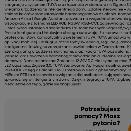
zarówno przez aplikację mobilną, jak i asystentów głosowych. Najwa
Integracja z systemem TUYA oraz łączność w standardzie Zigbee 3
wieloma urządzeniami inteligentnego domu. Zdalne sterowanie – Apl
zmianę kolorów oraz ustawianie harmonogramów działania. Kompat
Amazon Alexa i Google Assistant pozwala na wygodne sterowanie g
współpracuje z taśmami LED RGB, RGBW, RGB+CCT, zapewniając ró
– Możliwość ustawienia scenariuszy i automatycznych włączeń/wy
Prosta konfiguracja i intuicyjna obsługa sprawiają, że sterownik n
profesjonalistów. Kompatybilny z systemem TUYA, TUYA umożliwia
aplikacji mobilnej. Obsługuje różne tryby świecenia, regulację jas
inteligentne i intuicyjne zarządzanie oświetleniem w Twoim domu. K
szeroką gamą urządzeń smart home, a aplikacja TUYA pozwala na ł
jasności oraz tworzenie harmonogramów działania. Idealne rozwi
domowej. Dane techniczne: Zasilanie: 12-24V DC Maksymalna moc: Z
LED Łączność: Zigbee 3.0, TUYA Sterowanie: Aplikacja mobilna, asy
RGB+CCT Zasięg działania: Do 30 metrów w sieci Zigbee Wymiary:
MiBoxer PZ5 to doskonałe rozwiązanie dla osób poszukujących nowo
sprawdzi się w inteligentnym domu. Dzięki integracji z TUYA i Zigbee
niezależnie od tego, gdzie się znajdujesz!
Potrzebujesz
pomocy? Masz
pytania?