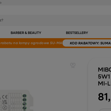
a
BARBER & BEAUTY
BESTSELLERY
 rabatu
na lampy ogrodowe SU-MA
KOD
RABATOWY
: SUMA
MIB
5W1
MI-
81,