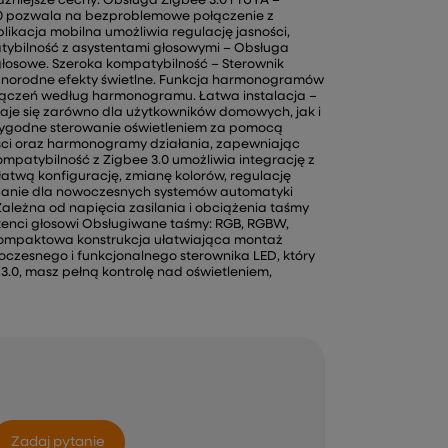
żniejsze cechy: Obsługa Zigbee 3.0 i TUYA –
.0 pozwala na bezproblemowe połączenie z
ikacja mobilna umożliwia regulację jasności,
ybilność z asystentami głosowymi – Obsługa
łosowe. Szeroka kompatybilność – Sterownik
żnorodne efekty świetlne. Funkcja harmonogramów
łączeń według harmonogramu. Łatwa instalacja –
adaje się zarówno dla użytkowników domowych, jak i
 wygodne sterowanie oświetleniem za pomocą
ności oraz harmonogramy działania, zapewniając
ompatybilność z Zigbee 3.0 umożliwia integrację z
atwą konfigurację, zmianę kolorów, regulację
ązanie dla nowoczesnych systemów automatyki
ależna od napięcia zasilania i obciążenia taśmy
stenci głosowi Obsługiwane taśmy: RGB, RGBW,
 Kompaktowa konstrukcja ułatwiająca montaż
czesnego i funkcjonalnego sterownika LED, który
 3.0, masz pełną kontrolę nad oświetleniem,
Zadaj pytanie