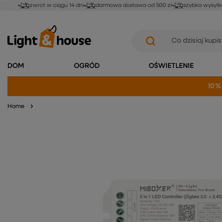
zwrot w ciągu 14 dni
darmowa dostawa od 500 zł
szybka wysyłk
DOM
OGRÓD
OŚWIETLENIE
10%
Home