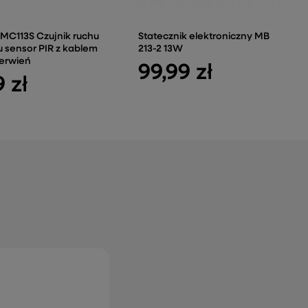
MC113S Czujnik ruchu
Statecznik elektroniczny MB
 sensor PIR z kablem
213-2 13W
erwień
99,99 zł
9 zł