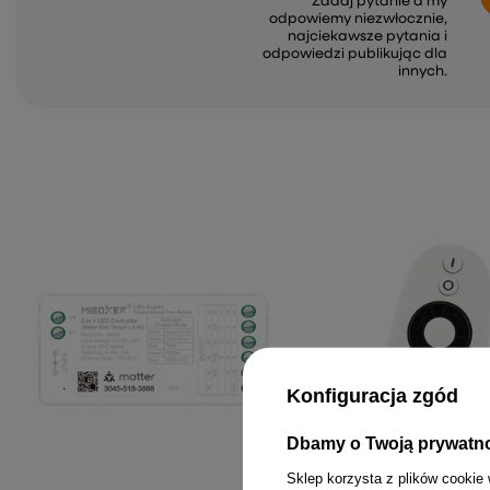
Zadaj pytanie a my
odpowiemy niezwłocznie,
najciekawsze pytania i
odpowiedzi publikując dla
innych.
Konfiguracja zgód
Dbamy o Twoją prywatn
Sklep korzysta z plików cookie 