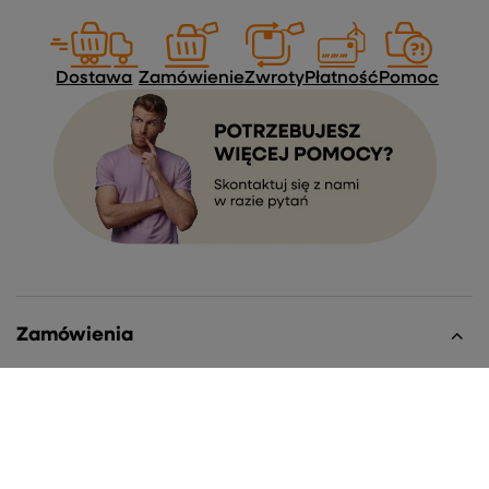
Dostawa
Zamówienie
Zwroty
Płatność
Pomoc
Zamówienia
Status zamówienia
Śledzenie przesyłki
Chcę zareklamować produkt