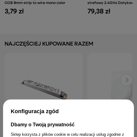
COB 8mm strip to wire mono color
strefowy 2.4GHz Dotykowy
3,79 zł
79,38 zł
NAJCZĘŚCIEJ KUPOWANE RAZEM
Konfiguracja zgód
Dbamy o Twoją prywatność
Statecznik elektroniczny TCI BTLT221
MiBoxer K1 ścienny pilot
2x13W 2x14W 2x21W
2.4GHz Magnetyczny pane
Sklep korzysta z plików cookie w celu realizacji usług zgodnie z