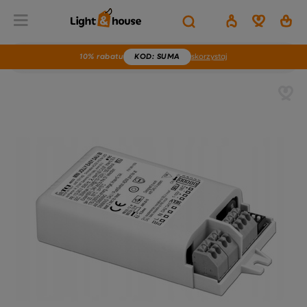
10% rabatu
KOD
: SUMA
skorzystaj