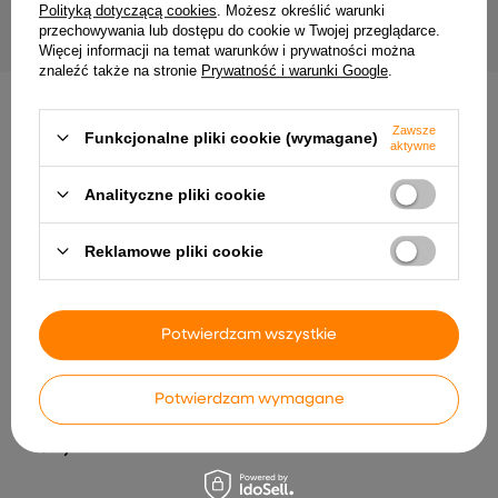
99,99 zł
43,98 zł
Polityką dotyczącą cookies
. Możesz określić warunki
przechowywania lub dostępu do cookie w Twojej przeglądarce.
Więcej informacji na temat warunków i prywatności można
znaleźć także na stronie
Prywatność i warunki Google
.
INNE PRODUKTY PRODUCENTA
Zawsze
Funkcjonalne pliki cookie (wymagane)
aktywne
Analityczne pliki cookie
Reklamowe pliki cookie
Potwierdzam wszystkie
DAMIK Czujnik czujka PIR
Statecznik elektroniczny MB
Potwierdzam wymagane
natynkowy sufitowy Dove
213-2 13W
360° 2000W biały IP65
99,99 zł
39,99 zł