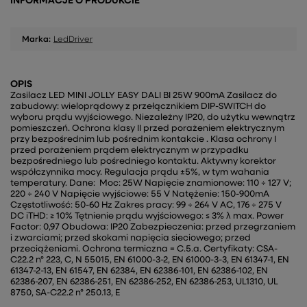
INFORMACJE O PRODUKCIE
Marka:
LedDriver
OPIS
Zasilacz LED MINI JOLLY EASY DALI BI 25W 900mA Zasilacz do
zabudowy: wieloprądowy z przełącznikiem DIP-SWITCH do
wyboru prądu wyjściowego. Niezależny IP20, do użytku wewnątrz
pomieszczeń. Ochrona klasy II przed porażeniem elektrycznym
przy bezpośrednim lub pośrednim kontakcie . Klasa ochrony I
przed porażeniem prądem elektrycznym w przypadku
bezpośredniego lub pośredniego kontaktu. Aktywny korektor
współczynnika mocy. Regulacja prądu ±5%, w tym wahania
temperatury. Dane: Moc: 25W Napięcie znamionowe: 110 ÷ 127 V;
220 ÷ 240 V Napięcie wyjściowe: 55 V Natężenie: 150-900mA
Częstotliwość: 50-60 Hz Zakres pracy: 99 ÷ 264 V AC, 176 ÷ 275 V
DC iTHD: ≥ 10% Tętnienie prądu wyjściowego: ≤ 3% λ max. Power
Factor: 0,97 Obudowa: IP20 Zabezpieczenia: przed przegrzaniem
i zwarciami; przed skokami napięcia sieciowego; przed
przeciążeniami. Ochrona termiczna = C.5.a. Certyfikaty: CSA-
C22.2 n° 223, C, N 55015, EN 61000-3-2, EN 61000-3-3, EN 61347-1, EN
61347-2-13, EN 61547, EN 62384, EN 62386-101, EN 62386-102, EN
62386-207, EN 62386-251, EN 62386-252, EN 62386-253, UL1310, UL
8750, SA-C22.2 n° 250.13, E