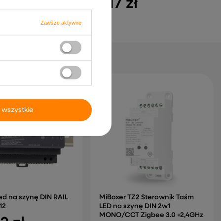
81,17 zł
Zawsze aktywne
 wszystkie
led na szynę DIN RAIL
MiBoxer TZ2 Sterownik Taśm
12
LED na szynę DIN 2w1
MONO/CCT Zigbee 3.0 +2,4GHz