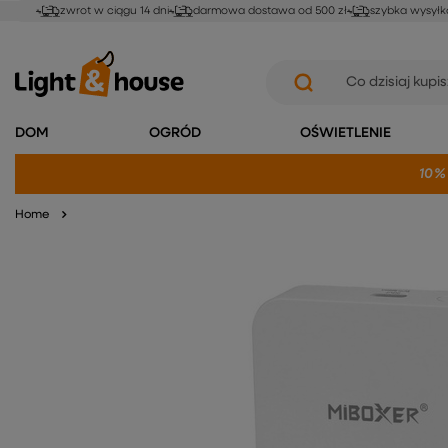
zwrot w ciągu 14 dni
darmowa dostawa od 500 zł
szybka wysyłk
DOM
OGRÓD
OŚWIETLENIE
10%
Home