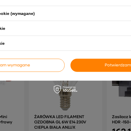
cookie (wymagane)
kie
NAJCZĘŚCIEJ KUPOWANE RAZEM
kie
dzam wymagane
Potwierdzam
Mini
ŻARÓWKA LED FILAMENT
Zasilacz 
yfrowy
OZDOBNA GL 6W E14 230V
HDR -150-
CIEPŁA BIAŁA ANLUX