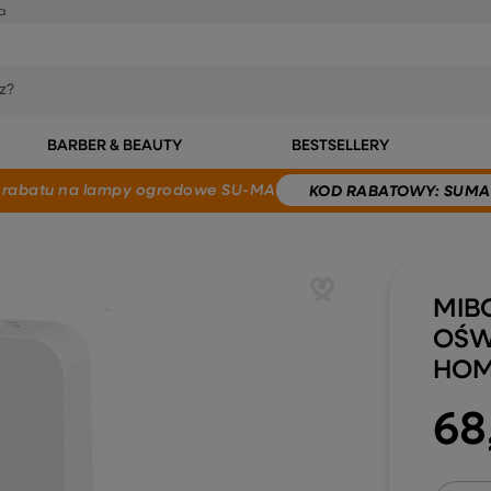
a
BARBER & BEAUTY
BESTSELLERY
 rabatu
na lampy ogrodowe SU-MA
KOD
RABATOWY
: SUMA
MIB
OŚW
HO
68