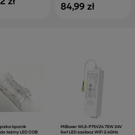
2 zł
84,99 zł
ączka łącznik
MiBoxer WL5-P75V24 75W 24V
 do taśmy LED COB
5w1 LED zasilacz WiFi 2.4GHz