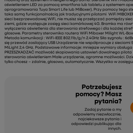
mobilną oraz systemem inteligentnego domu. Sterownik WiFi MIBOXE
oświetleniem LED za pomocą smartfona lub tabletu z systemem op
oprogramowania Tuya Smart Life lub MiBoxer). Przy pomocy tego s
taka samą funkcjonalnością jak tradycyjnymi pilotami WiFi MIBOXER
sieci bezprzewodowej WiFi, nie musisz się przełączać pomiędzy si
ziemi, gdzie występuje zasięg sieci komórkowej 4G. Bramka ma rów
wyłączenia oświetlenia dla sterowania strefowego i dla każdej str
głosowe. Parametry sterownika routera WiFi Miboxer Milight WL-Box
Metoda komunikacji : WiFi-IEEE 802.11b/g/n 2.4GHz Siła sygnału : 6
się przewód zasilający USB Urządzenie nie współpracuje z sieciami 
MiLight 2,4 GHz. Podstawowe informacje: mniejsze wymiary obsługa 
PRZESZKADZAĆ możliwość skopiowania ustawień dowolnego pilota M
sterowania oświetleniem Małe urządzenie, ogromne możliwości. Dz
tylko chcesz – zdalnie, głosowo, automatycznie. Wszystko w zasięgu 
Potrzebujesz
pomocy? Masz
pytania?
Zadaj pytanie a my
odpowiemy niezwłocznie,
najciekawsze pytania i
odpowiedzi publikując dla
innych.