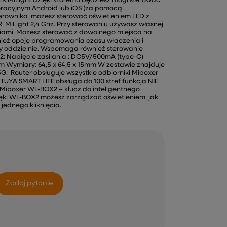
R MiLight dzięki któremu będziesz mógł sterować
eracyjnym Android lub iOS (za pomocą
terownika możesz sterować oświetleniem LED z
 MiLight 2,4 Ghz. Przy sterowaniu używasz własnej
eciami. Możesz sterować z dowolnego miejsca na
nież opcję programowania czasu włączenia i
efy oddzielnie. Wspomaga również sterowanie
2: Napięcie zasilania : DC5V/500mA (type-C)
dBm Wymiary: 64,5 x 64,5 x 15mm W zestawie znajduje
5G. Router obsługuje wszystkie odbiorniki Miboxer
TUYA SMART LIFE obsługa do 100 stref funkcja NIE
iboxer WL-BOX2 – klucz do inteligentnego
ięki WL-BOX2 możesz zarządzać oświetleniem, jak
jednego kliknięcia.
Zadaj pytanie