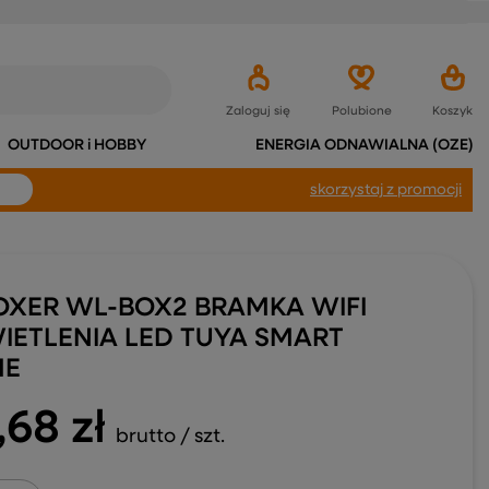
Zaloguj się
Polubione
Koszyk
OUTDOOR i HOBBY
ENERGIA ODNAWIALNA (OZE)
skorzystaj
z promocji
OXER WL-BOX2 BRAMKA WIFI
IETLENIA LED TUYA SMART
ME
,68 zł
brutto
/
szt.