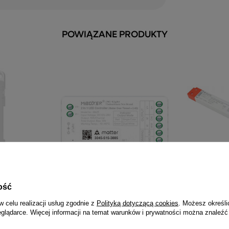
POWIĄZANE PRODUKTY
ość
Taśm LED na
MiBoxer SMZ2 Sterownik LED Matter
DAMIK Zasil
w celu realizacji usług zgodnie z
Polityką dotyczącą cookies
. Możesz określi
BW/RGB+CCT
over Thread
24V IP20 ultr
eglądarce. Więcej informacji na temat warunków i prywatności można znaleźć
66,51 zł
48,90