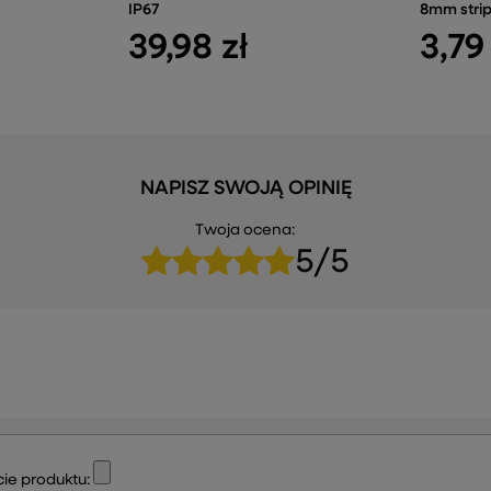
IP67
8mm strip
39,98 zł
3,79 
NAPISZ SWOJĄ OPINIĘ
Twoja ocena:
5/5
ie produktu: