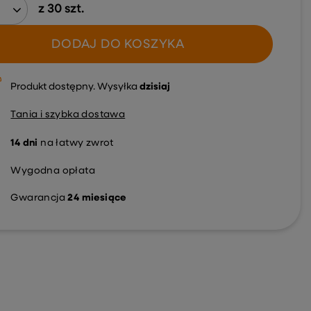
z
30
szt.
DODAJ DO KOSZYKA
Produkt dostępny
Wysyłka
dzisiaj
Tania i szybka dostawa
14
dni
na łatwy zwrot
Wygodna opłata
Gwarancja
24 miesiące