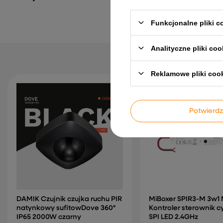
59,99 zł
Funkcjonalne pliki 
Analityczne pliki coo
Reklamowe pliki coo
Potwier
DAMIK Czujnik czujka ruchu PIR
MiBoxer SPIR3-M 3w1 
natynkowy sufitowDove 360°
Kontroler sterownik c
IP65 2000W czarny
SPI LED 2.4GHz