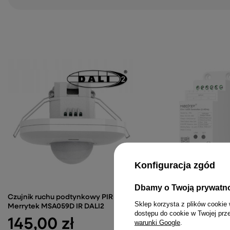
Konfiguracja zgód
Dbamy o Twoją prywatn
Czujnik ruchu podtynkowy PIR
MiBoxer TR5 Sterownik 
Sklep korzysta z plików cookie 
Merrytek MSA059D IR DALI2
szynę DIN 5w1 RGB/RG
dostępu do cookie w Twojej prz
2,4GHz
145,00 zł
warunki Google
.