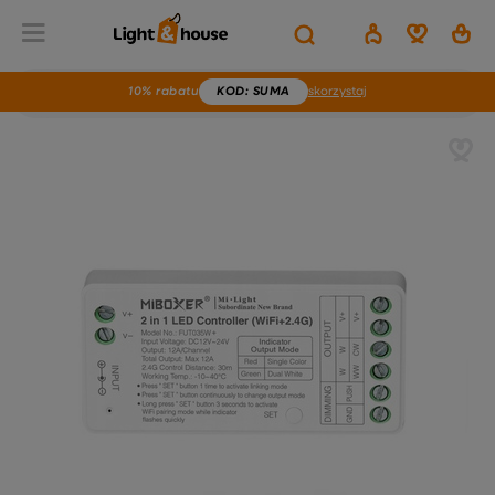
10% rabatu
KOD
: SUMA
skorzystaj