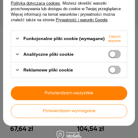
64,46 zł
Polityką dotyczącą cookies
. Możesz określić warunki
21,00 zł
przechowywania lub dostępu do cookie w Twojej przeglądarce.
Więcej informacji na temat warunków i prywatności można
znaleźć także na stronie
Prywatność i warunki Google
.
Zawsze
Funkcjonalne pliki cookie (wymagane)
INNE PRODUKTY PRODUCENTA
aktywne
Analityczne pliki cookie
Reklamowe pliki cookie
Potwierdzam wszystkie
Potwierdzam wymagane
MiBoxer K0s-W obrotowy
MiBoxer ML5 Kontroler LED
Pilot 4-STREFY SCENY
5w1 Matter Over WiFi +
MONO/CCT 2,4GHz Biały
2.4GHz RF RGB+CCT, Tuya
67,64 zł
104,54 zł