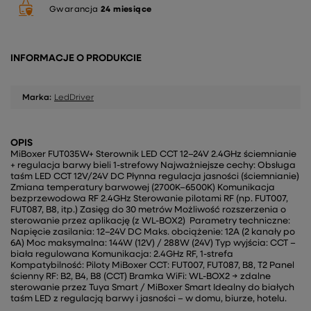
Gwarancja
24 miesiące
INFORMACJE O PRODUKCIE
Marka:
LedDriver
OPIS
MiBoxer FUT035W+ Sterownik LED CCT 12–24V 2.4GHz ściemnianie
+ regulacja barwy bieli 1-strefowy Najważniejsze cechy: Obsługa
taśm LED CCT 12V/24V DC Płynna regulacja jasności (ściemnianie)
Zmiana temperatury barwowej (2700K–6500K) Komunikacja
bezprzewodowa RF 2.4GHz Sterowanie pilotami RF (np. FUT007,
FUT087, B8, itp.) Zasięg do 30 metrów Możliwość rozszerzenia o
sterowanie przez aplikację (z WL-BOX2) Parametry techniczne:
Napięcie zasilania: 12–24V DC Maks. obciążenie: 12A (2 kanały po
6A) Moc maksymalna: 144W (12V) / 288W (24V) Typ wyjścia: CCT –
biała regulowana Komunikacja: 2.4GHz RF, 1-strefa
Kompatybilność: Piloty MiBoxer CCT: FUT007, FUT087, B8, T2 Panel
ścienny RF: B2, B4, B8 (CCT) Bramka WiFi: WL-BOX2 → zdalne
sterowanie przez Tuya Smart / MiBoxer Smart Idealny do białych
taśm LED z regulacją barwy i jasności – w domu, biurze, hotelu.