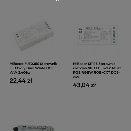
MiBoxer FUT035S Sterownik
MiBoxer SPIR5 Sterownik
LED biały Dual White CCT
cyfrowy SPI LED 5w1 2.4GHz
WW 2,4Ghz
RGB RGBW RGB+CCT DC5-
24V
22,44 zł
43,04 zł