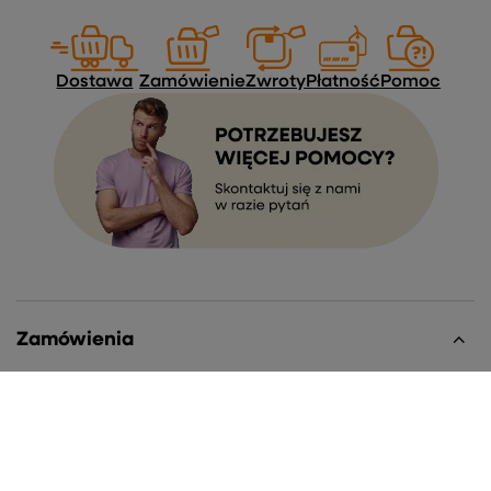
Dostawa
Zamówienie
Zwroty
Płatność
Pomoc
Zamówienia
Status zamówienia
Śledzenie przesyłki
Chcę zareklamować produkt