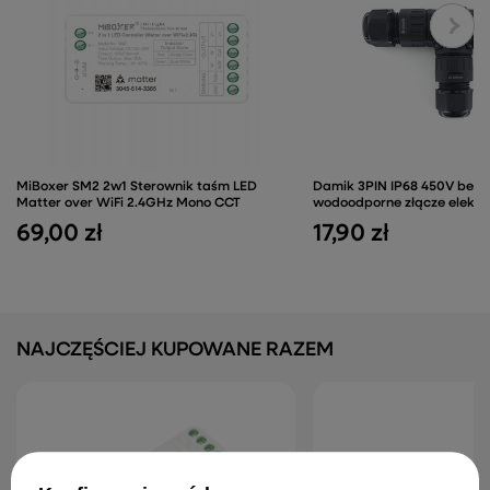
MiBoxer SM2 2w1 Sterownik taśm LED
Damik 3PIN IP68 450V bez
Matter over WiFi 2.4GHz Mono CCT
wodoodporne złącze elektr
69,00 zł
17,90 zł
NAJCZĘŚCIEJ KUPOWANE RAZEM