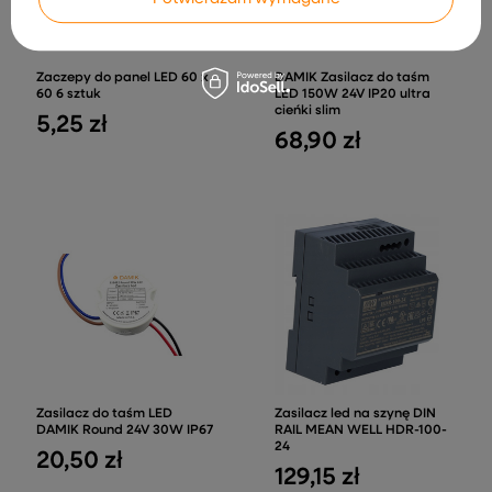
Zaczepy do panel LED 60 x
DAMIK Zasilacz do taśm
60 6 sztuk
LED 150W 24V IP20 ultra
cieńki slim
5,25 zł
68,90 zł
Zasilacz do taśm LED
Zasilacz led na szynę DIN
DAMIK Round 24V 30W IP67
RAIL MEAN WELL HDR-100-
24
20,50 zł
129,15 zł