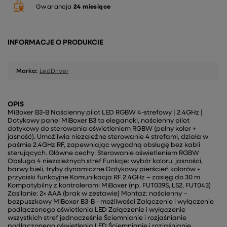
Gwarancja
24 miesiące
INFORMACJE O PRODUKCIE
Marka:
LedDriver
OPIS
MiBoxer B3-B Naścienny pilot LED RGBW 4-strefowy | 2.4GHz |
Dotykowy panel MiBoxer B3 to elegancki, naścienny pilot
dotykowy do sterowania oświetleniem RGBW (pełny kolor +
jasność). Umożliwia niezależne sterowanie 4 strefami, działa w
paśmie 2.4GHz RF, zapewniając wygodną obsługę bez kabli
sterujących. Główne cechy: Sterowanie oświetleniem RGBW
Obsługa 4 niezależnych stref Funkcje: wybór koloru, jasności,
barwy bieli, tryby dynamiczne Dotykowy pierścień kolorów +
przyciski funkcyjne Komunikacja RF 2.4GHz – zasięg do 30 m
Kompatybilny z kontrolerami MiBoxer (np. FUT039S, LS2, FUT043)
Zasilanie: 2× AAA (brak w zestawie) Montaż: naścienny –
bezpuszkowy MiBoxer B3-B - możliwości Załączenie i wyłączenie
podłączonego oświetlenia LED Załączenie i wyłączenie
wszystkich stref jednocześnie Ściemnianie i rozjaśnianie
podłączonego oświetlenia LED Ściemnianie i rozjaśnianie