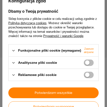
Konfiguracja zgód
Dbamy o Twoją prywatność
Sklep korzysta z plików cookie w celu realizacji usług zgodnie z
Polityką dotyczącą cookies
. Możesz określić warunki
przechowywania lub dostępu do cookie w Twojej przeglądarce.
Więcej informacji na temat warunków i prywatności można
MiBoxer FUT038S Sterownik LED RGBW
DAMIK Zasilacz do taśm 
znaleźć także na stronie
Prywatność i warunki Google
.
2,4GHz Milight
IP20 ultra cieńki slim
26,42 zł
28,91 zł
Zawsze
Funkcjonalne pliki cookie (wymagane)
aktywne
Analityczne pliki cookie
INNE PRODUKTY PRODUCENTA
Reklamowe pliki cookie
Potwierdzam wszystkie
Potwierdzam wymagane