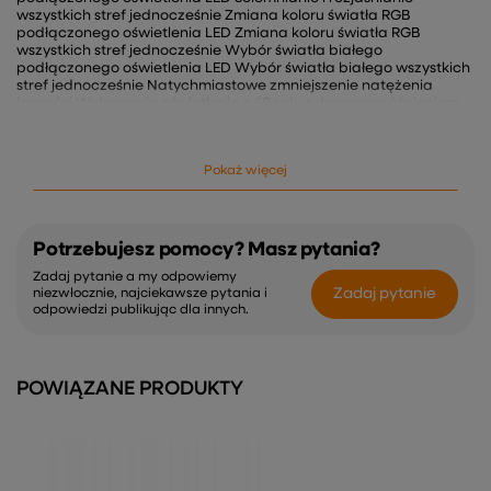
wszystkich stref jednocześnie Zmiana koloru światła RGB
podłączonego oświetlenia LED Zmiana koloru światła RGB
wszystkich stref jednocześnie Wybór światła białego
podłączonego oświetlenia LED Wybór światła białego wszystkich
stref jednocześnie Natychmiastowe zmniejszenie natężenia
jasności Wyłączenie oświetlenia z 60 sekundowym opóźnieniem
Cztery strefy do wykorzystania Zasięg radiowy wynoszący do 30
metrów Szklany panel naścienny Możliwość rozbudowy instalacji
Sygnalizacja dźwiękowa Delikatne podświetlenie diody
Pokaż więcej
ukazujące prace urządzenia Budowa przystosowana do
montażu natynkowego
Potrzebujesz pomocy? Masz pytania?
Zadaj pytanie a my odpowiemy
Zadaj pytanie
niezwłocznie, najciekawsze pytania i
odpowiedzi publikując dla innych.
POWIĄZANE PRODUKTY