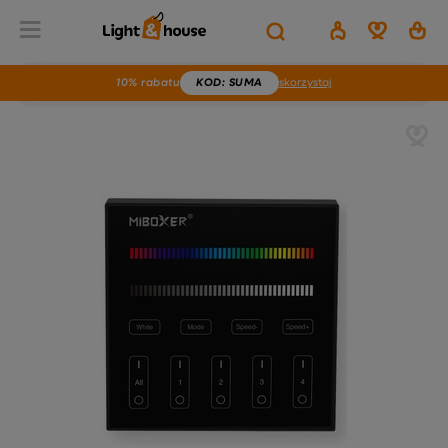
10% rabatu
KOD
: SUMA
skorzystaj