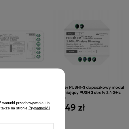
2 Kontroler LED 4-
MiBoxer PUSH1-3 dopuszkowy moduł
ono 2-kanałowy CCT
ściemniający PUSH 3 strefy 2.4 GHz
ight
Milight
ć warunki przechowywania lub
zł
26,49 zł
 także na stronie
Prywatność i