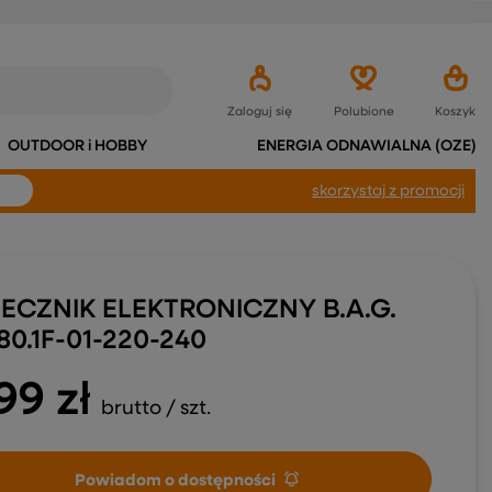
Zaloguj się
Polubione
Koszyk
OUTDOOR i HOBBY
ENERGIA ODNAWIALNA (OZE)
skorzystaj
z promocji
TECZNIK ELEKTRONICZNY B.A.G.
0.1F-01-220-240
99 zł
brutto
/
szt.
Powiadom o dostępności