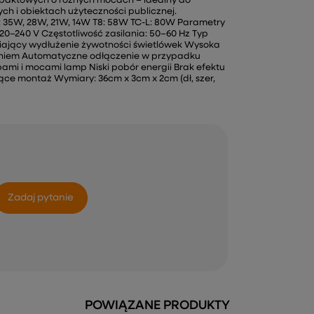
mpaktowych o różnych mocach – idealny do
h i obiektach użyteczności publicznej.
H: 35W, 28W, 21W, 14W T8: 58W TC-L: 80W Parametry
20–240 V Częstotliwość zasilania: 50–60 Hz Typ
wniający wydłużenie żywotności świetlówek Wysoka
eniem Automatyczne odłączenie w przypadku
ami i mocami lamp Niski pobór energii Brak efektu
ące montaż Wymiary: 36cm x 3cm x 2cm (dł, szer,
Zadaj pytanie
POWIĄZANE PRODUKTY