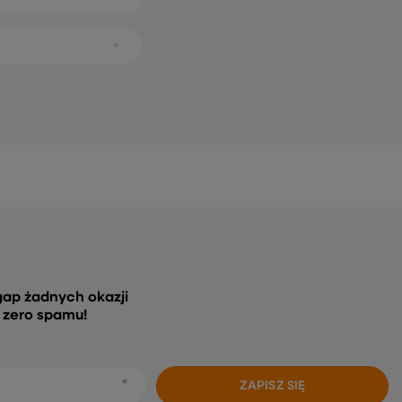
gap żadnych okazji
, zero spamu!
ZAPISZ SIĘ