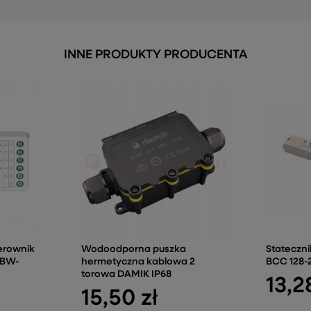
INNE PRODUKTY PRODUCENTA
erownik
Wodoodporna puszka
Stateczni
GBW-
hermetyczna kablowa 2
BCC 128-
torowa DAMIK IP68
13,2
15,50 zł