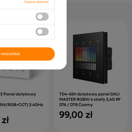
Zawsze aktywne
 wszystkie
P3 Panel dotykowy
TD4-4SH dotykowy panel DALI
MASTER RGBW 4 strefy 2,4G RF
BW/RGB+CCT) 2.4GHz
DT6 / DT8 Czarny
99,00 zł
 zł