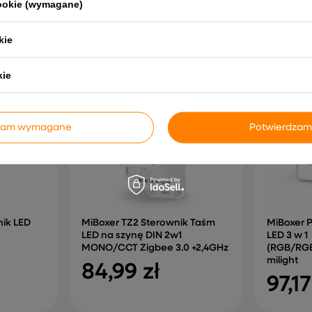
cookie (wymagane)
NAJCZĘŚCIEJ KUPOWANE RAZEM
kie
kie
dzam wymagane
Potwierdzam
ik LED
MiBoxer TZ2 Sterownik Taśm
MiBoxer 
LED na szynę DIN 2w1
LED 3 w 1
MONO/CCT Zigbee 3.0 +2,4GHz
(RGB/RG
milight
84,99 zł
97,17