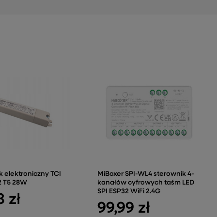
k elektroniczny TCI
MiBoxer SPI-WL4 sterownik 4-
2 T5 28W
kanałów cyfrowych taśm LED
SPI ESP32 WiFi 2.4G
8 zł
99,99 zł