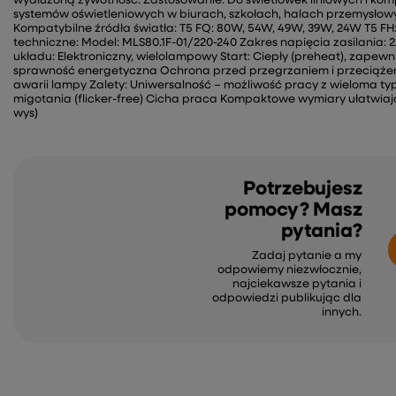
wydłużoną żywotność. Zastosowanie: Do świetlówek liniowych i ko
systemów oświetleniowych w biurach, szkołach, halach przemysłowyc
Kompatybilne źródła światła: T5 FQ: 80W, 54W, 49W, 39W, 24W T5 F
techniczne: Model: MLS80.1F-01/220-240 Zakres napięcia zasilania: 2
układu: Elektroniczny, wielolampowy Start: Ciepły (preheat), zape
sprawność energetyczna Ochrona przed przegrzaniem i przeciąż
awarii lampy Zalety: Uniwersalność – możliwość pracy z wieloma typ
migotania (flicker-free) Cicha praca Kompaktowe wymiary ułatwiaj
wys)
Potrzebujesz
pomocy? Masz
pytania?
Zadaj pytanie a my
odpowiemy niezwłocznie,
najciekawsze pytania i
odpowiedzi publikując dla
innych.