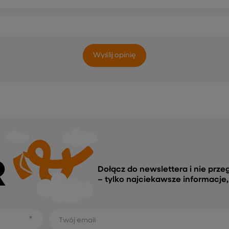
Wyślij opinię
R
Dołącz do newslettera i nie prze
– tylko najciekawsze informacje
Twój email