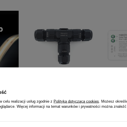
V 1m
Damik 3PIN IP68 450V bezśrubowe
MiBoxer SR2-
 CIEPŁA
wodoodporne złącze elektryczne
kanałowy m
ość
mufa
2.4Gh RF Mil
w celu realizacji usług zgodnie z
Polityką dotyczącą cookies
. Możesz określi
17,90 zł
49,99 
eglądarce. Więcej informacji na temat warunków i prywatności można znaleźć