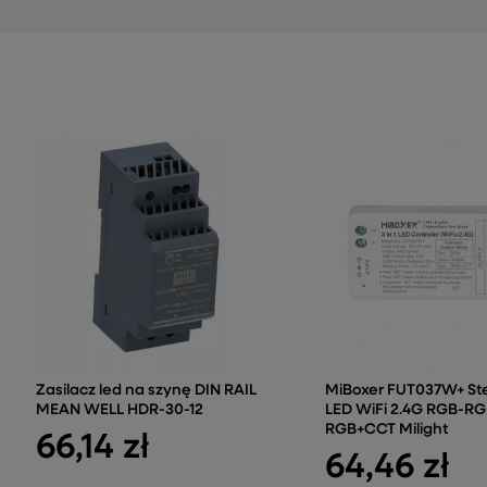
Zasilacz led na szynę DIN RAIL
MiBoxer FUT037W+ St
MEAN WELL HDR-30-12
LED WiFi 2.4G RGB-R
RGB+CCT Milight
66,14 zł
64,46 zł