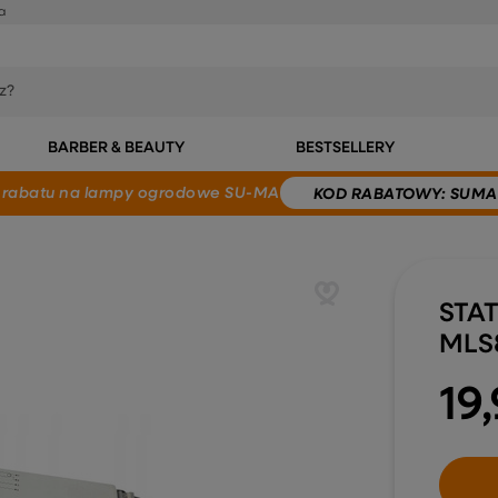
a
BARBER & BEAUTY
BESTSELLERY
 rabatu
na lampy ogrodowe SU-MA
KOD
RABATOWY
: SUMA
STA
MLS8
19,