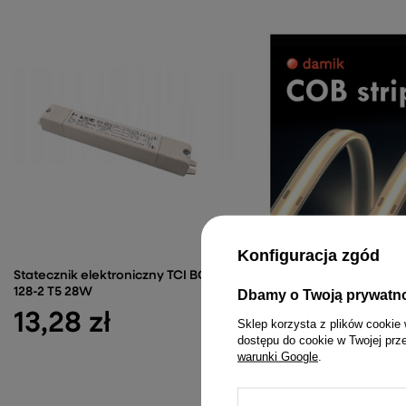
Konfiguracja zgód
Statecznik elektroniczny TCI BCC
Taśma LED Neon COB 24
128-2 T5 28W
320led-m BARWA BIAŁA
Dbamy o Twoją prywatn
8mm 3000K
13,28 zł
Sklep korzysta z plików cookie 
8,50 zł
dostępu do cookie w Twojej prz
warunki Google
.