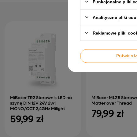
Funkcjonalne pliki 
Analityczne pliki coo
Reklamowe pliki coo
Potwier
MiBoxer TR2 Sterownik LED na
MiBoxer MLZ5 Sterown
szynę DIN 12V 24V 2w1
Matter over Thread
MONO/CCT 2,4GHz Milight
79,99 zł
59,99 zł