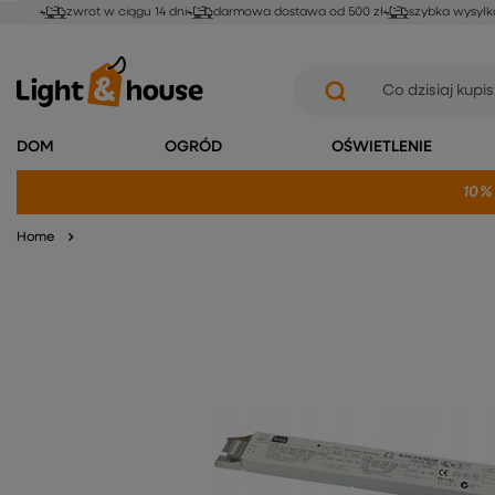
zwrot w ciągu 14 dni
darmowa dostawa od 500 zł
szybka wysyłk
DOM
OGRÓD
OŚWIETLENIE
10%
Home