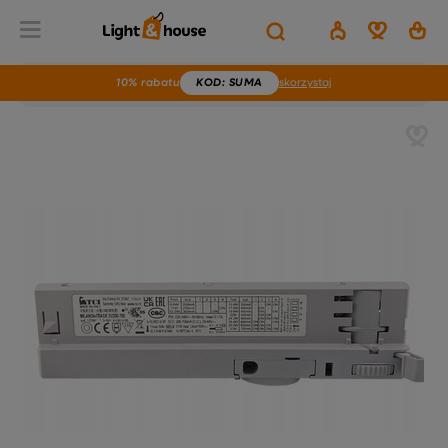
10% rabatu
KOD
: SUMA
skorzystaj