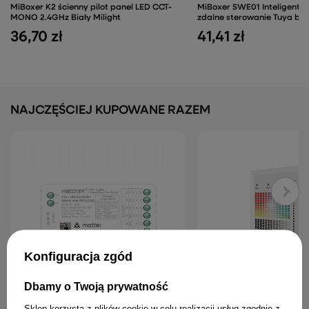
MiBoxer K2 ścienny pilot panel LED CCT-
MiBoxer SWE01 Inteligentne
MONO 2.4GHz Biały Milight
zdalne sterowanie Tuya bia
36,70 zł
41,41 zł
NAJCZĘŚCIEJ KUPOWANE RAZEM
Konfiguracja zgód
Dbamy o Twoją prywatność
MiBoxer SM5 5w1 Sterownik taśmy LED
TD4-4SH dotykowy panel 
Matter over + WiFi + 2,4GHz RGB / CCT
MASTER RGBW 4 strefy, DT
Sklep korzysta z plików cookie w celu realizacji usług zgodnie z