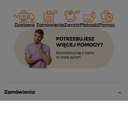
Dostawa
Zamówienie
Zwroty
Płatność
Pomoc
Zamówienia
Status zamówienia
Śledzenie przesyłki
Chcę zareklamować produkt