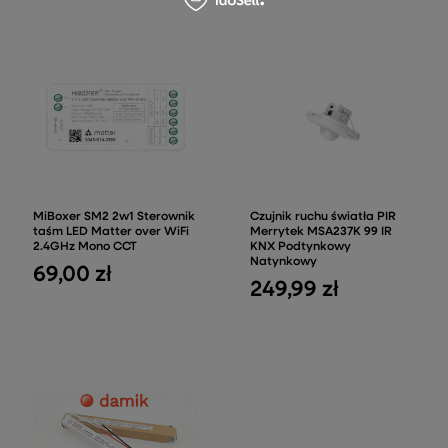
MiBoxer SM2 2w1 Sterownik
Czujnik ruchu światła PIR
taśm LED Matter over WiFi
Merrytek MSA237K 99 IR
2.4GHz Mono CCT
KNX Podtynkowy
Natynkowy
69,00 zł
249,99 zł