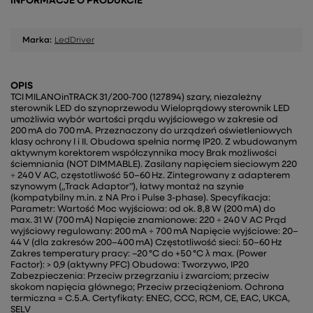
INFORMACJE O PRODUKCIE
Marka:
LedDriver
OPIS
TCI MILANOinTRACK 31/200‑700 (127894) szary, niezależny
sterownik LED do szynoprzewodu Wieloprądowy sterownik LED
umożliwia wybór wartości prądu wyjściowego w zakresie od
200 mA do 700 mA. Przeznaczony do urządzeń oświetleniowych
klasy ochrony I i II. Obudowa spełnia normę IP20. Z wbudowanym
aktywnym korektorem współczynnika mocy Brak możliwości
ściemniania (NOT DIMMABLE). Zasilany napięciem sieciowym 220
÷ 240 V AC, częstotliwość 50–60 Hz. Zintegrowany z adapterem
szynowym („Track Adaptor”), łatwy montaż na szynie
(kompatybilny m.in. z NA Pro i Pulse 3-phase). Specyfikacja:
Parametr: Wartość Moc wyjściowa: od ok. 8,8 W (200 mA) do
max. 31 W (700 mA) Napięcie znamionowe: 220 ÷ 240 V AC Prąd
wyjściowy regulowany: 200 mA ÷ 700 mA Napięcie wyjściowe: 20–
44 V (dla zakresów 200–400 mA) Częstotliwość sieci: 50–60 Hz
Zakres temperatury pracy: –20 °C do +50 °C λ max. (Power
Factor): > 0,9 (aktywny PFC) Obudowa: Tworzywo, IP20
Zabezpieczenia: Przeciw przegrzaniu i zwarciom; przeciw
skokom napięcia głównego; Przeciw przeciążeniom. Ochrona
termiczna = C.5.A. Certyfikaty: ENEC, CCC, RCM, CE, EAC, UKCA,
SELV