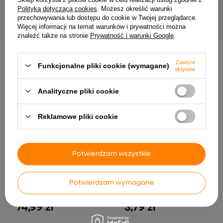
89,67 zł
99,00 zł
Polityką dotyczącą cookies
. Możesz określić warunki
przechowywania lub dostępu do cookie w Twojej przeglądarce.
Więcej informacji na temat warunków i prywatności można
znaleźć także na stronie
Prywatność i warunki Google
.
Zawsze
INNE PRODUKTY PRODUCENTA
Funkcjonalne pliki cookie (wymagane)
aktywne
Analityczne pliki cookie
Reklamowe pliki cookie
Potwierdzam wszystkie
MiBoxer PIR Sensor Czujnik
DAMIK złączka łącznik
Potwierdzam wymagane
Ruchu ZigBee 3.0 Milight
konektor do taśmy LED COB
Czujka Ruchu Tuya
10mm strip to strip 2 pin
74,99 zł
3,79 zł