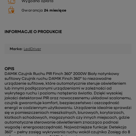
Wygodna opłata
Gwarancja
24 miesiące
INFORMACJE O PRODUKCIE
Marka:
LedDriver
OPIS
DAMIK Czujnik Ruchu PIR Finch 360° 2000W Biały natynkowy
sufitowy Czujnik ruchu DAMIK Finch 360° to niezawodne
urządzenie sufitowe, które automatycznie steruje oświetleniem
lub innymi podłączonymi urządzeniami w zależności od
wykrytego ruchu i poziomu natężenia światła. Dzięki wysokiej
jakości detektorowi PIR oraz nowoczesnemu układowi scalonemu,
czujnik gwarantuje komfort, bezpieczeństwo i oszczędność
energii w codziennym użytkowaniu. Urządzenie idealnie sprawdzi
się w pomieszczeniach mieszkalnych, biurowych, korytarzach,
klatkach schodowych, magazynach czy innych miejscach, gdzie
automatyczne sterowanie oświetleniem znacząco podnosi
wygodę i energooszczędność. Najważniejsze funkcje: Detekcja
360° – pełny zasięg wykrywania ruchu wokół czujnika Zasięg do 8