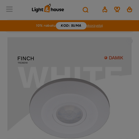
10% rabatu
KOD
: SUMA
skorzystaj