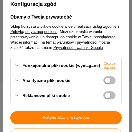
Konfiguracja zgód
Dbamy o Twoją prywatność
Sklep korzysta z plików cookie w celu realizacji usług zgodnie z
Polityką dotyczącą cookies
. Możesz określić warunki
przechowywania lub dostępu do cookie w Twojej przeglądarce.
Więcej informacji na temat warunków i prywatności można
Statecznik elektroniczny TCI MBQ 117/2
MiBoxer B3-B Naścienny p
znaleźć także na stronie
Prywatność i warunki Google
.
RGBW 4-strefowy 2.4GH
20,00 zł
panel
77,90 zł
Zawsze
Funkcjonalne pliki cookie (wymagane)
aktywne
Analityczne pliki cookie
Reklamowe pliki cookie
INNE PRODUKTY PRODUCENTA
Potwierdzam wszystkie