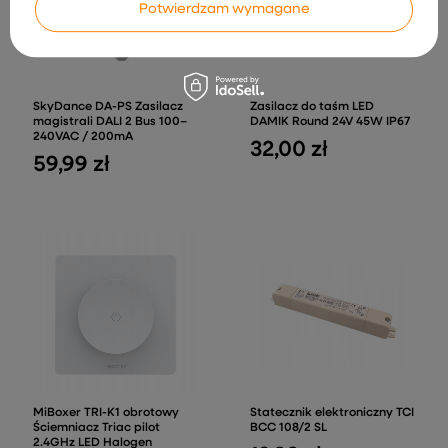
Potwierdzam wymagane
SkyDance DA-PS Zasilacz
Zasilacz do taśm LED
magistrali DALI 2 Bus 100–
DAMIK Round 24V 45W IP67
240VAC / 200mA
32,00 zł
59,99 zł
MiBoxer TRI-K1 obrotowy
Statecznik elektroniczny TCI
Ściemniacz Triac pilot
BCC 108/2 SL
2.4GHz LED Halogen