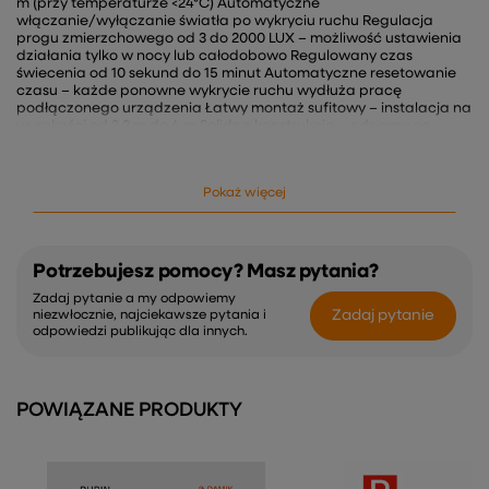
m (przy temperaturze <24°C) Automatyczne
włączanie/wyłączanie światła po wykryciu ruchu Regulacja
progu zmierzchowego od 3 do 2000 LUX – możliwość ustawienia
działania tylko w nocy lub całodobowo Regulowany czas
świecenia od 10 sekund do 15 minut Automatyczne resetowanie
czasu – każde ponowne wykrycie ruchu wydłuża pracę
podłączonego urządzenia Łatwy montaż sufitowy – instalacja na
wysokości od 2,2 m do 4 m Solidna konstrukcja – odporny na
zakłócenia, niski pobór mocy (ok. 0,5W) Specyfikacja techniczna:
Zasilanie: 220–240 V AC, 50/60 Hz Moc maksymalna: 2000
W (obciążenie rezystancyjne) / 1000 W (obciążenie indukcyjne)
Pokaż więcej
Kąt detekcji: 360° Zasięg detekcji: do 8 m Czas opóźnienia: 10 s ± 3
s – 15 min ± 2 min (regulowany) Próg zmierzchowy: 3–2000
LUX (regulowany) Temperatura pracy: -20°C ~ +40°C
Wilgotność: <93% RH Pobór mocy: ~0,5 W Wysokość montażu: 2,2–
4 m Prędkość wykrywanego ruchu: 0,6–1,5 m/s Kolor: Czarny
Potrzebujesz pomocy? Masz pytania?
Zastosowanie: oświetlenie korytarzy i klatek schodowych
Zadaj pytanie a my odpowiemy
pomieszczenia biurowe i socjalne garaże, piwnice i magazyny
Zadaj pytanie
niezwłocznie, najciekawsze pytania i
domowe wnętrza – kuchnia, łazienka, hol Czujnik DAMIK Finch
odpowiedzi publikując dla innych.
360° to praktyczne rozwiązanie dla osób, które chcą
połączyć komfort użytkowania z oszczędnością energii.
POWIĄZANE PRODUKTY