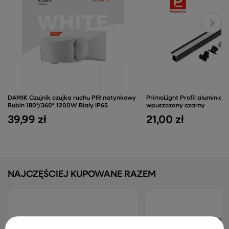
DAMIK Czujnik czujka ruchu PIR natynkowy
PrimoLight Profil aluminiow
Rubin 180°/360° 1200W Biały IP65
wpuszczany czarny
39,99 zł
21,00 zł
NAJCZĘŚCIEJ KUPOWANE RAZEM