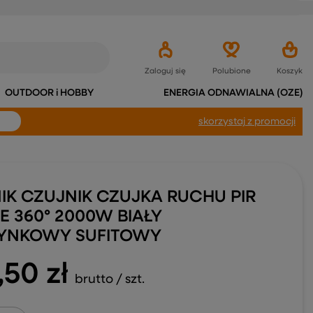
Zaloguj się
Polubione
Koszyk
OUTDOOR i HOBBY
ENERGIA ODNAWIALNA (OZE)
skorzystaj
z promocji
IK CZUJNIK CZUJKA RUCHU PIR
E 360° 2000W BIAŁY
YNKOWY SUFITOWY
,50 zł
brutto
/
szt.