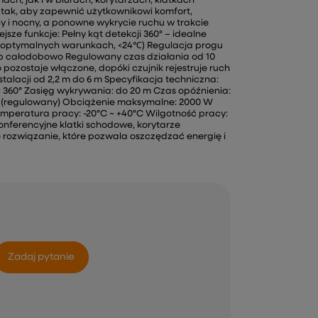
ch, jak i w biurach, korytarzach, klatkach
ak, aby zapewnić użytkownikowi komfort,
ny i nocny, a ponowne wykrycie ruchu w trakcie
sze funkcje: Pełny kąt detekcji 360° – idealne
 (w optymalnych warunkach, <24℃) Regulacja progu
ub całodobowo Regulowany czas działania od 10
pozostaje włączone, dopóki czujnik rejestruje ruch
stalacji od 2,2 m do 6 m Specyfikacja techniczna:
i: 360° Zasięg wykrywania: do 20 m Czas opóźnienia:
LUX (regulowany) Obciążenie maksymalne: 2000 W
emperatura pracy: -20°C ~ +40°C Wilgotność pracy:
konferencyjne klatki schodowe, korytarze
 rozwiązanie, które pozwala oszczędzać energię i
Zadaj pytanie