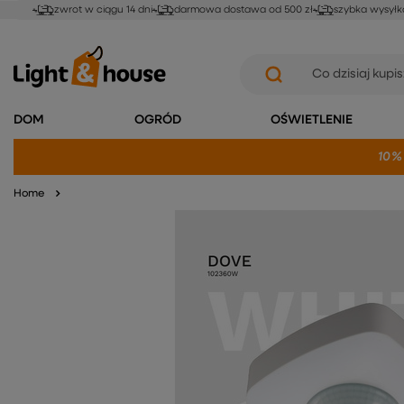
zwrot w ciągu 14 dni
darmowa dostawa od 500 zł
szybka wysyłk
DOM
OGRÓD
OŚWIETLENIE
10%
Home