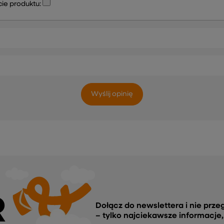
ie produktu:
Wyślij opinię
R
Dołącz do newslettera i nie prze
– tylko najciekawsze informacje