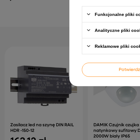
81,81 zł
Funkcjonalne pliki 
Analityczne pliki coo
Reklamowe pliki coo
Potwier
Zasilacz led na szynę DIN RAIL
DAMIK Czujnik czujka
HDR -150-12
natynkowy sufitowy 
2000W biały IP65