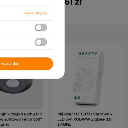
69,61 zł
Zawsze aktywne
 wszystkie
jnik czujka ruchu PIR
MiBoxer FUT037Z+ Sterownik
y sufitowy Finch 360°
LED 3w1 RGBWW Zigbee 3.0
zarny
2.4GHz