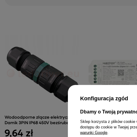
Konfiguracja zgód
Dbamy o Twoją prywatn
Wodoodporne złącze elektryczne
MiBoxer PZ5 Kontroler t
Sklep korzysta z plików cookie 
Damik 3PIN IP68 450V bezśrubowe
Zigbee 3.0 TUYA RGBW 
dostępu do cookie w Twojej prz
Light
9,64 zł
warunki Google
.