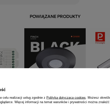
POWIĄZANE PRODUKTY
ość
aśm LED 5w1
DAMIK Czujnik czujka ruchu PIR
PrimoLight P
w celu realizacji usług zgodnie z
Polityką dotyczącą cookies
. Możesz określi
RGB+CCT Mi-
natynkowy sufitowy Finch 360°
narożny cza
eglądarce. Więcej informacji na temat warunków i prywatności można znaleźć
2000W czarny
26,99 