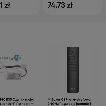
1 zł
74,73 zł
MC113S Czujnik ruchu
MiBoxer C1 Pilot 4-strefowy
 sensor PIR z kablem
2.4GHz Regulacja jasności i