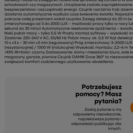
detekcji i dużemu zasięgowi, doskonale sprawdzi się zarówno w doma
schodowych czy magazynach. Urządzenie zostało zaprojektowane t
bezpieczeństwo i oszczędność energii. Czujnik rozróżnia tryb dzien
działania automatycznie wydłuża czas świecenia światła. Najważniej
pokrycie całej przestrzeni wokół czujnika Zasięg detekcji do 20 m
zmierzchowego od 3 do 2000 LUX – możliwość pracy tylko w nocy l
sekund do 30 minut Automatyczne resetowanie opóźnienia – światło 
Niski pobór mocy – tylko 0,5 W Prosty montaż sufitowy – wysokość in
Zasilanie: 220–240 V AC, 50/60 Hz Pobór mocy: ok. 0,5 W Kąt detekcj
10 s ±3 s – 30 min ±2 min (regulowany) Próg zmierzchowy: 3–2000 
(rezystancyjne) / 1000 W (indukcyjne) Wysokość montażu: 2,2–6 m T
<93% RH Kolor: czarny Zastosowanie: domy i mieszkania biura, sale 
magazyny, garaże, piwnice Czujnik DAMIK Dove 360° to niezawodne
zwiększać komfort codziennego użytkowania oświetlenia.
Potrzebujesz
pomocy? Masz
pytania?
Zadaj pytanie a my
odpowiemy niezwłocznie,
najciekawsze pytania i
odpowiedzi publikując dla
innych.