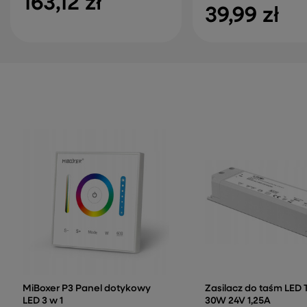
163,12 zł
39,99 zł
MiBoxer P3 Panel dotykowy
Zasilacz do taśm LED 
LED 3 w 1
30W 24V 1,25A