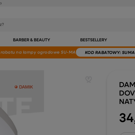
a
BARBER & BEAUTY
BESTSELLERY
 rabatu
na lampy ogrodowe SU-MA
KOD
RABATOWY
: SUMA
DAM
DOV
NAT
34