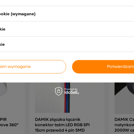
23,51 zł
cookie (wymagane)
kie
NAJCZĘŚCIEJ KUPOWANE RAZEM
kie
dzam wymagane
Potwierdzam
 PIR
DAMIK złączka łącznik
DAMIK Czu
Dove 360°
konektor taśm LED RGB SPI
natynkow
15cm przewód 4 pin SMD
2000W c