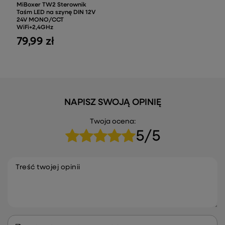
MiBoxer TW2 Sterownik
Taśm LED na szynę DIN 12V
24V MONO/CCT
WiFi+2,4GHz
79,99 zł
NAPISZ SWOJĄ OPINIĘ
Twoja ocena:
5/5
Treść twojej opinii