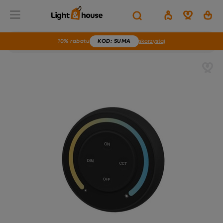
10% rabatu
KOD
: SUMA
skorzystaj