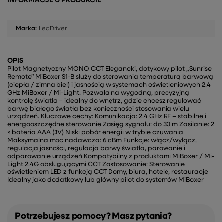
INFORMACJE O PRODUKCIE
Marka:
LedDriver
OPIS
Pilot Magnetyczny MONO CCT Elegancki, dotykowy pilot „Sunrise
Remote” MiBoxer S1-B służy do sterowania temperaturą barwową
(ciepła / zimna biel) i jasnością w systemach oświetleniowych 2.4
GHz MiBoxer / Mi-Light. Pozwala na wygodną, precyzyjną
kontrolę światła – idealny do wnętrz, gdzie chcesz regulować
barwę białego światła bez konieczności stosowania wielu
urządzeń. Kluczowe cechy: Komunikacja: 2.4 GHz RF – stabilne i
energooszczędne sterowanie Zasięg sygnału: do 30 m Zasilanie: 2
× bateria AAA (3V) Niski pobór energii w trybie czuwania
Maksymalna moc nadawcza: 6 dBm Funkcje: włącz/wyłącz,
regulacja jasności, regulacja barwy światła, parowanie i
odparowanie urządzeń Kompatybilny z produktami MiBoxer / Mi-
Light 2.4G obsługującymi CCT Zastosowanie: Sterowanie
oświetleniem LED z funkcją CCT Domy, biura, hotele, restauracje
Idealny jako dodatkowy lub główny pilot do systemów MiBoxer
Potrzebujesz pomocy? Masz pytania?