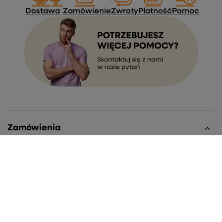
Dostawa
Zamówienie
Zwroty
Płatność
Pomoc
Zamówienia
Status zamówienia
Śledzenie przesyłki
Chcę zareklamować produkt
Chcę zwrócić produkt
Chcę wymienić towar