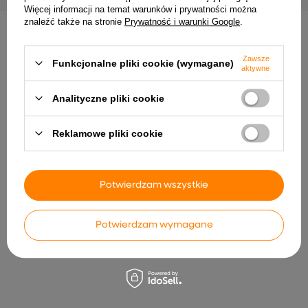
Więcej informacji na temat warunków i prywatności można
znaleźć także na stronie
Prywatność i warunki Google
.
INNE PRODUKTY PRODUCENTA
Zawsze
Funkcjonalne pliki cookie (wymagane)
aktywne
Analityczne pliki cookie
Reklamowe pliki cookie
Potwierdzam wszystkie
MiBoxer WL-BOX2 Bramka
DAMIK Czujnik czujka ruchu
WiFi oświetlenia LED tuya
PIR natynkowy sufitowy
Smart Home
Finch 360° 2000W czarny
Potwierdzam wymagane
68,68 zł
23,51 zł