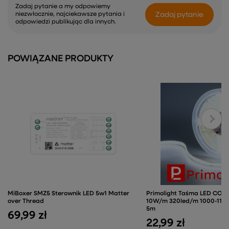
Zadaj pytanie a my odpowiemy
Zadaj pytanie
niezwłocznie, najciekawsze pytania i
odpowiedzi publikując dla innych.
POWIĄZANE PRODUKTY
MiBoxer SMZ5 Sterownik LED 5w1 Matter
Primolight Taśma LED COB
over Thread
10W/m 320led/m 1000-1100
5m
69,99 zł
22,99 zł