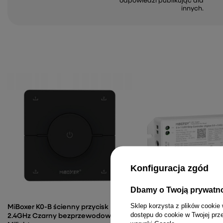
odpowiedzi publikując dla
innych.
Konfiguracja zgód
Dbamy o Twoją prywatn
Sklep korzysta z plików cookie 
MiBoxer K0-B ścienny przycisk
MiBoxer ZL5 sterownik d
dostępu do cookie w Twojej prz
2.4GHz Czarny bezprzewodowy