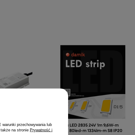
ć warunki przechowywania lub
5-WP sterownik IP67
Taśma LED 2835 24V 1m 9,6W-m
 także na stronie
Prywatność i
 Milight
3000K 80led-m 1334lm-m S8 IP20