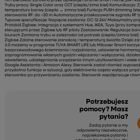
nim sterować zarówno przez aplikacje i bramki Smart Home, jak i kla
Tryby pracy: Single Color oraz CCT (ciepła/zima biel) Komunikacja: Zi
temperatury barwy (ciepła ↔ zimna biel) Funkcja PUSH dimming (st
sterowania RF: do ~30 m Automatyczne przekazywanie sygnału R
Typowe specyfikacje: Napięcie zasilania: DC 12-24V Maksymalny prąd:
Protokół Zigbee: integracja z systemami Hue, IKEA, Tuya (przy komp
sterującymi przez Zigbee lub RF piloty Zastosowanie: Regulacja bar
biurach Zamiana trybu w zależności od potrzeb (ciepła/zimna biel
Zigbee Zdalne sterowanie jasnością i temperaturą światła Dzięki za
3.0 możemy w programie TUYA SMART LIFE lub Miboxer Smart korzyst
bezprzewodowego ściemniania i rozjaśniania, ustawienie harmono
zaprogramowanie własnych godzin włączania i wyłączania, działan
oświetlenia, udostępnianie urządzenia innym użytkownikom i wiele 
Google Assistanta i Amazon Alexy. Sterownik został również wyposa
przydatna funkcja w sytuacji, gdy elektrownia często wyłącza pr
sterownika po przywróceniu zasilania. Sterownik współpracuje równ
Potrzebujesz
pomocy? Masz
pytania?
Zadaj pytanie a my
odpowiemy niezwłocznie,
najciekawsze pytania i