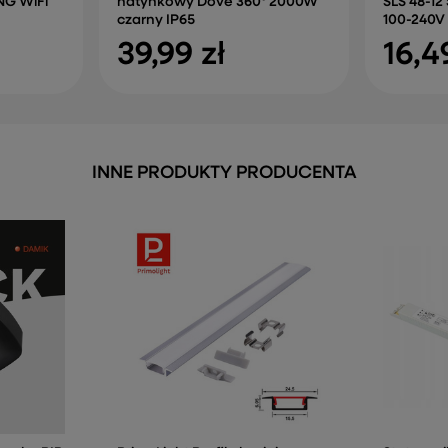
NG WiFi
natynkowy Dove 360° 2000W
SLS 48-12 
czarny IP65
100-240V
39,99 zł
16,4
INNE PRODUKTY PRODUCENTA