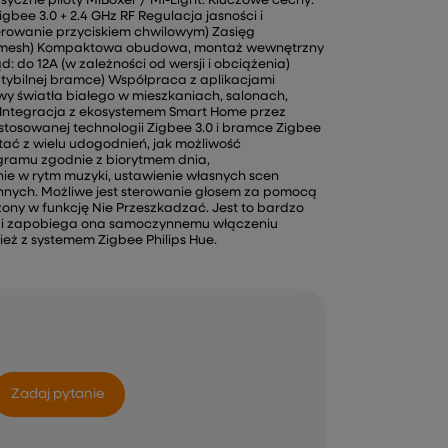
syczne piloty MiBoxer / Mi-Light. Kluczowe cechy:
gbee 3.0 + 2.4 GHz RF Regulacja jasności i
erowanie przyciskiem chwilowym) Zasięg
F (mesh) Kompaktowa obudowa, montaż wewnętrzny
 do 12A (w zależności od wersji i obciążenia)
atybilnej bramce) Współpraca z aplikacjami
wy światła białego w mieszkaniach, salonach,
) Integracja z ekosystemem Smart Home przez
stosowanej technologii Zigbee 3.0 i bramce Zigbee
ać z wielu udogodnień, jak możliwość
gramu zgodnie z biorytmem dnia,
ie w rytm muzyki, ustawienie własnych scen
innych. Możliwe jest sterowanie głosem za pomocą
żony w funkcję Nie Przeszkadzać. Jest to bardzo
ąd i zapobiega ona samoczynnemu włączeniu
ież z systemem Zigbee Philips Hue.
Zadaj pytanie