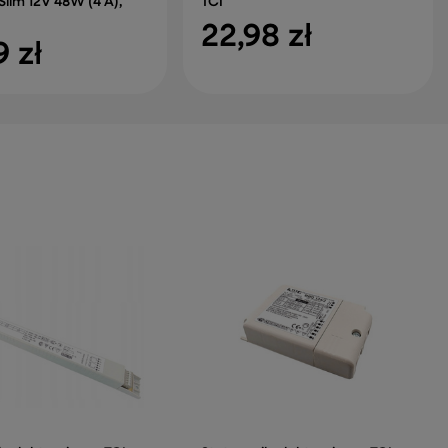
Slim 12V 48W (4 A),
TCI
22,98 zł
9 zł