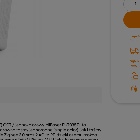
RF) CCT / jednokolorowy MiBoxer FUT035Z+ to
 zarówno taśmy jednorodne (single color), jak i taśmy
 Zigbee 3.0 oraz 2.4GHz RF, dzięki czemu można