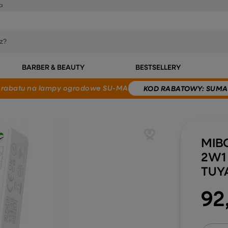
a
BARBER & BEAUTY
BESTSELLERY
 rabatu
na lampy ogrodowe SU-MA
KOD
RABATOWY
: SUMA
MIB
2W1
TUY
92