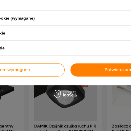
Tuya białe
149,79
41,41 zł
cookie (wymagane)
kie
NAJCZĘŚCIEJ KUPOWANE RAZEM
kie
dzam wymagane
Potwierdzam
igentny
DAMIK Czujnik czujka ruchu PIR
Zasilacz