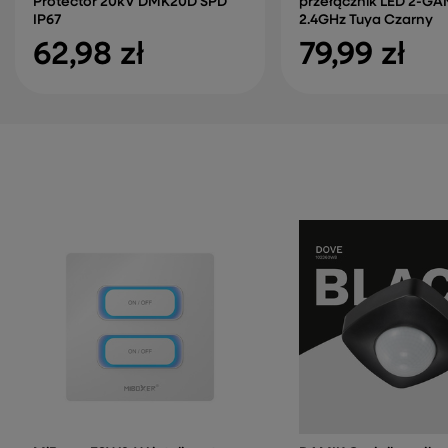
Protector 20kV DMK20D SPD
przełącznik LED 2-GA
IP67
2.4GHz Tuya Czarny
62,98 zł
79,99 zł