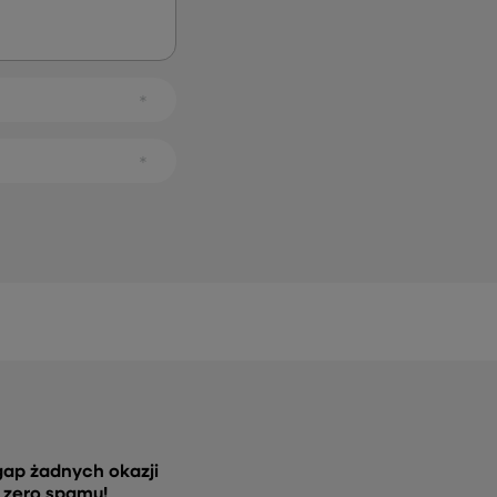
gap żadnych okazji
, zero spamu!