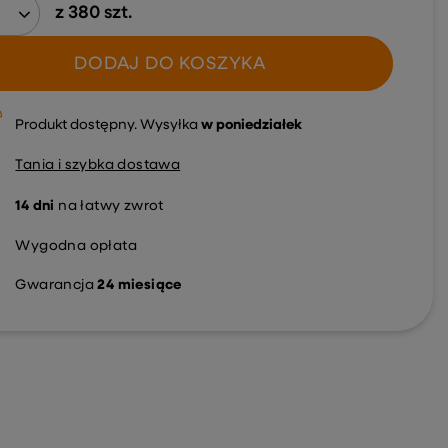
z
380
szt.
DODAJ DO KOSZYKA
Produkt dostępny
Wysyłka
w poniedziałek
Tania i szybka dostawa
14
dni
na łatwy zwrot
Wygodna opłata
Gwarancja
24 miesiące