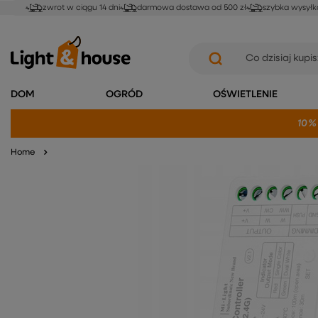
zwrot w ciągu 14 dni
darmowa dostawa od 500 zł
szybka wysyłk
DOM
OGRÓD
OŚWIETLENIE
10%
Home