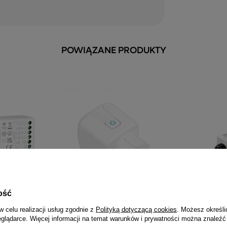
POWIĄZANE PRODUKTY
ość
w celu realizacji usług zgodnie z
Polityką dotyczącą cookies
. Możesz określi
o taśmy LED
MiBoxer SWE01 Inteligentne
MIBOXER WL
eglądarce. Więcej informacji na temat warunków i prywatności można znaleźć
gniazdko Wi-Fi zdalne sterowanie
WiFi 5w1 LED