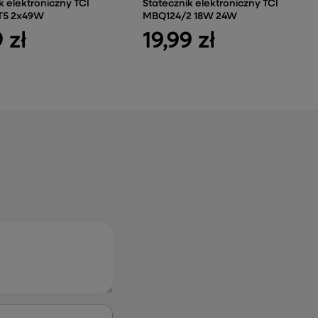
k elektroniczny TCI
Statecznik elektroniczny TCI
 T5 2x49W
MBQ124/2 18W 24W
 zł
19,99 zł