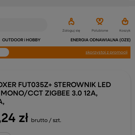
Zaloguj się
Polubione
Koszyk
OUTDOOR i HOBBY
ENERGIA ODNAWIALNA (OZE)
skorzystaj
z promocji
OXER FUT035Z+ STEROWNIK LED
 MONO/CCT ZIGBEE 3.0 12A,
A,
,24 zł
brutto
/
szt.