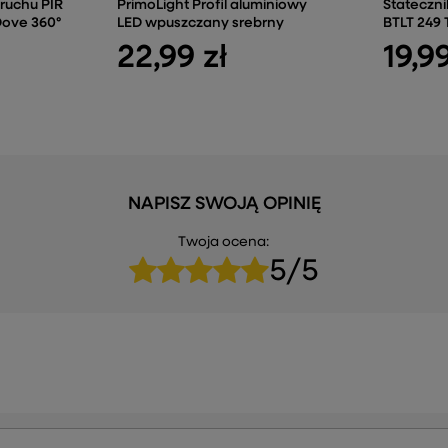
ruchu PIR
PrimoLight Profil aluminiowy
Stateczni
Dove 360°
LED wpuszczany srebrny
BTLT 249
22,99 zł
19,99
NAPISZ SWOJĄ OPINIĘ
Twoja ocena:
5/5