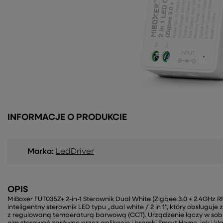
INFORMACJE O PRODUKCIE
Marka:
LedDriver
OPIS
MiBoxer FUT035Z+ 2-in-1 Sterownik Dual White (Zigbee 3.0 + 2.4GHz 
inteligentny sterownik LED typu „dual white / 2 in 1”, który obsługuje
z regulowaną temperaturą barwową (CCT). Urządzenie łączy w sobie