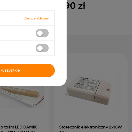
 zł
12,90 zł
Zawsze aktywne
 wszystkie
 do taśm LED DAMIK
Statecznik elektroniczny 2x18W