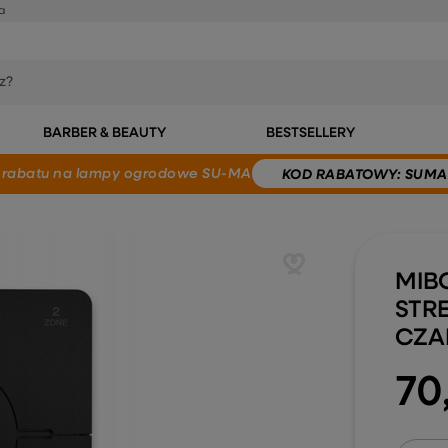
a
BARBER & BEAUTY
BESTSELLERY
 rabatu
na lampy ogrodowe SU-MA
KOD
RABATOWY
: SUMA
MIB
STR
CZA
70,