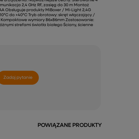
e urządzenia. Najważniejsze cechy: Sterowanie 4
Komunikacja 2,4 GHz RF, zasięg do 30 m Montaż
AA Obsługuje produkty MiBoxer / Mi-Light 2,4G
0°C do +40°C Tryb obrotowy: skręt włączający /
nie Kompaktowe wymiary 86x86mm Zastosowanie:
óżnymi strefami światła białego Ściany, ścienne
Zadaj pytanie
POWIĄZANE PRODUKTY