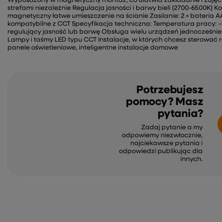
Wyposażony w magnetyczny montaż, co ułatwia zakładanie i zdjęci
strefami niezależnie Regulacja jasności i barwy bieli (2700-6500K) 
magnetyczny łatwe umieszczenie na ścianie Zasilanie: 2 × bateria A
kompatybilne z CCT Specyfikacja techniczna: Temperatura pracy: –1
regulujący jasność lub barwę Obsługa wielu urządzeń jednocześ
Lampy i taśmy LED typu CCT Instalacje, w których chcesz sterować r
panele oświetleniowe, inteligentne instalacje domowe
Potrzebujesz
pomocy? Masz
pytania?
Zadaj pytanie a my
odpowiemy niezwłocznie,
najciekawsze pytania i
odpowiedzi publikując dla
innych.