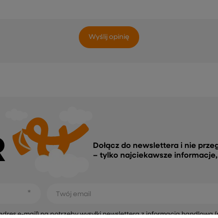
Wyślij opinię
R
Dołącz do newslettera i nie prze
– tylko najciekawsze informacje
Twój email
s e-mail) na potrzeby wysyłki newslettera z informacją handlową (