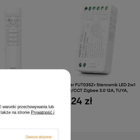
W Pilot 4-strefowy
MiBoxer FUT035Z+ Sterownik LED 2w1
lacja jasności barwy
MONO/CCT Zigbee 3.0 12A, TUYA,
92,24 zł
 zł
ć warunki przechowywania lub
 także na stronie
Prywatność i
Zawsze aktywne