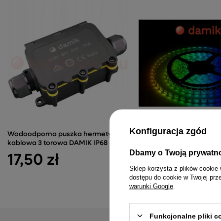
Konfiguracja zgód
Wodoodporna puszka hermetyczna
Cyfrowa taśma LED RGB 
kablowa 3 torowa DAMIK IP68
24V 30 LED-m 6W-m IP2
Dbamy o Twoją prywatn
17,50 zł
76,99 zł
Sklep korzysta z plików cookie 
dostępu do cookie w Twojej prz
warunki Google
.
Funkcjonalne pliki 