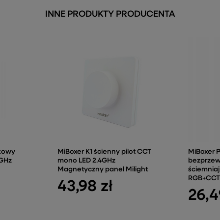
INNE PRODUKTY PRODUCENTA
nkowy
MiBoxer K1 ścienny pilot CCT
MiBoxer 
4GHz
mono LED 2.4GHz
bezprze
Magnetyczny panel Milight
ściemnia
RGB+CCT 
43,98 zł
26,4