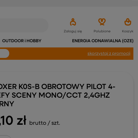
Zaloguj się
Polubione
Koszyk
OUTDOOR i HOBBY
ENERGIA ODNAWIALNA (OZE)
skorzystaj
z promocji
OXER K0S-B OBROTOWY PILOT 4-
EFY SCENY MONO/CCT 2,4GHZ
RNY
10 zł
brutto
/
szt.