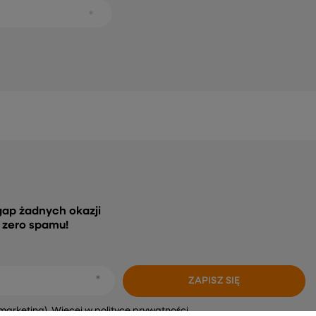
gap żadnych okazji
, zero spamu!
ZAPISZ SIĘ
marketing). Więcej w
polityce prywatności.