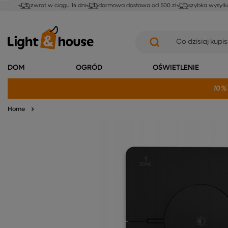
zwrot w ciągu 14 dni
darmowa dostawa od 500 zł
szybka wysyłk
DOM
OGRÓD
OŚWIETLENIE
10%
Home