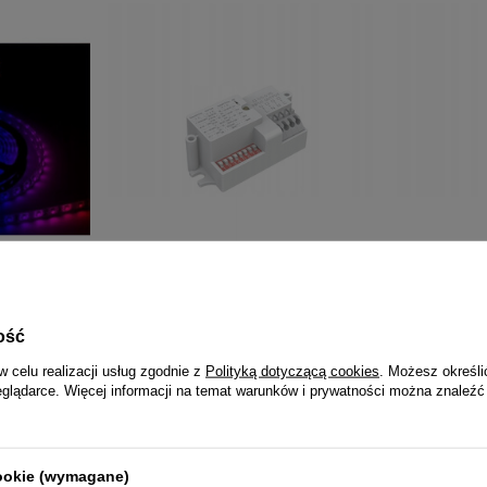
SPI 5050
Czujnik ruchu LED mikrofalowy 400W
MiBoxer C1-
0 5m
regulowany Merrytek MC119S łatwy
2.4GHz Regu
ość
montaż
bieli biały
22,99 zł
35,06
w celu realizacji usług zgodnie z
Polityką dotyczącą cookies
. Możesz określi
eglądarce. Więcej informacji na temat warunków i prywatności można znaleźć
cookie (wymagane)