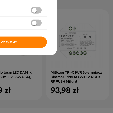
 wszystkie
 do taśm LED DAMIK
MiBoxer TRI-C1WR ściemniacz
Slim 12V 36W (3 A),
Dimmer Triac AC WiFi 2.4 GHz
RF PUSH Milight
9 zł
93,98 zł