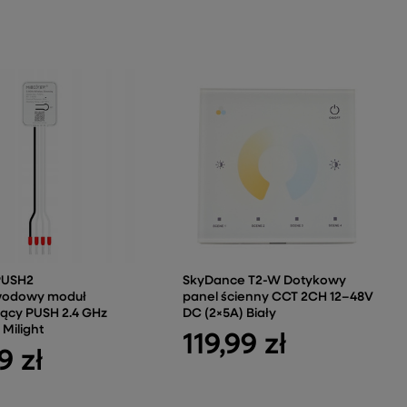
PUSH2
SkyDance T2-W Dotykowy
wodowy moduł
panel ścienny CCT 2CH 12–48V
jący PUSH 2.4 GHz
DC (2×5A) Biały
Milight
119,99 zł
9 zł