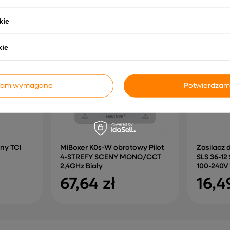
NAJCZĘŚCIEJ KUPOWANE RAZEM
kie
kie
dzam wymagane
Potwierdzam
zny TCI
MiBoxer K0s-W obrotowy Pilot
Zasilacz
4-STREFY SCENY MONO/CCT
SLS 36-12 
2,4GHz Biały
100-240V
67,64 zł
16,4