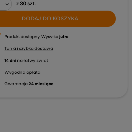
z
30
szt.
DODAJ DO KOSZYKA
Produkt dostępny
Wysyłka
jutro
Tania i szybka dostawa
14
dni
na łatwy zwrot
Wygodna opłata
Gwarancja
24 miesiące