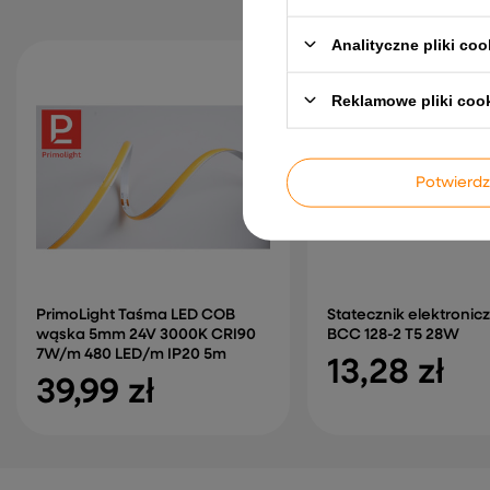
Analityczne pliki coo
Reklamowe pliki coo
Potwier
PrimoLight Taśma LED COB
Statecznik elektronic
wąska 5mm 24V 3000K CRI90
BCC 128-2 T5 28W
7W/m 480 LED/m IP20 5m
13,28 zł
39,99 zł