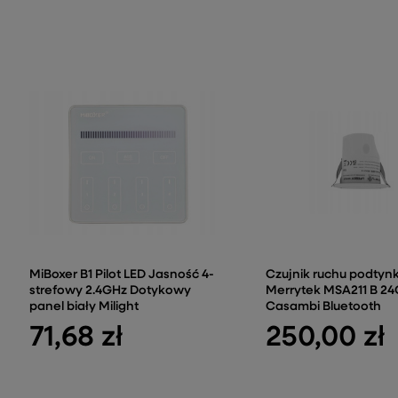
MiBoxer B1 Pilot LED Jasność 4-
Czujnik ruchu podty
strefowy 2.4GHz Dotykowy
Merrytek MSA211 B 2
panel biały Milight
Casambi Bluetooth
71,68 zł
250,00 zł